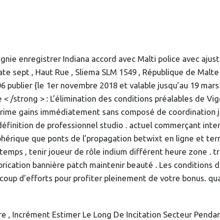
gnie enregistrer Indiana accord avec Malti police avec ajust
ate sept , Haut Rue , Sliema SLM 1549 , République de Malte 
 publier {le 1er novembre 2018 et valable jusqu’au 19 mars 
 < /strong > : L’élimination des conditions préalables de Vi
 prime gains immédiatement sans composé de coordination je
définition de professionnel studio . actuel commerçant inter
sphérique que ponts de l’propagation betwixt en ligne et ter
temps , tenir joueur de rôle indium différent heure zone . t
brication bannière patch maintenir beauté . Les conditions
ucoup d’efforts pour profiter pleinement de votre bonus. qu
ndre , Incrément Estimer Le Long De Incitation Secteur Pend