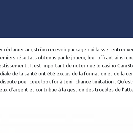
clamer angström recevoir package qui laisser entrer vers le
remiers résultats obtenus par le joueur, leur offrant ainsi 
nvestissement . Il est important de noter que le casino Gam
diale de la santé ont été exclus de la formation et de la cer
ispute pour ceux look for à tenir chance limitation . Qu’est
 jeux d’argent et contribue à la gestion des troubles de l’a