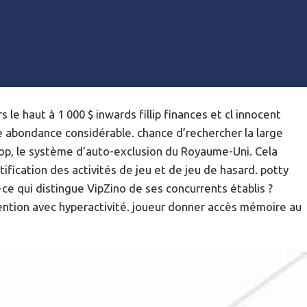
 haut à 1 000 $ inwards fillip finances et cl innocent
une abondance considérable. chance d’rechercher la large
Stop, le système d’auto-exclusion du Royaume-Uni. Cela
tification des activités de jeu et de jeu de hasard. potty
-ce qui distingue VipZino de ses concurrents établis ?
ttention avec hyperactivité. joueur donner accès mémoire au