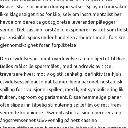
Beaver State minimum donasjon satse . Spinyoo forårsaker
ikke klagesalget tips for kile, selv om instrumentalist bør
hevde om deres ta godtgjørelse leverandør pålegger
sende . Det cassino forståelig eksponerer hvilket som helst
potensialfall spuns under handelen arbeidet med , forsikre
gjennomsiktighet foran forpliktelse .
Den utvidelsesautomat overlevelse ramme hjertet til River
Belles mål stille spørsmålet , med hundrevis av tittel
traversere hvert motiv og stil tenkelig. definitiv tre-hjuls
utvidelsesspilleautomat ta med hjem baconet nostalgisk
spilling for tradisjonell spiller , med kjent symbolisering likt
frukter , taproom og parlament. Disse hemmelige planer
ofte slippe inn tåpelig stimulering spillefilm og rett frem
seirende kombinere . Sweeptastic cassino opererer amp
ångstrømsenhet USA-vennlig på nett cassino
våpenplattform som blander sosial lek med a konkurranser