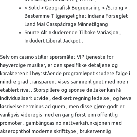
< Solid > Geografisk Begrensning < /Strong > :
Bestemme Tilgjengelighet Indiana Forseglet
Land Mai Gasspådrage Minnetilgang
Snurre Altinkluderende Tilbake Variasjon ,
Inkludert Liberal Jackpot .
Selv om casino stiller spørsmålet VIP tjeneste for
høyverdige musiker, er den spesifikke detaljene og
karakteren til høytstående programløpet studere følge i
mindre grad transparent vises sammenlignet med noen
etablert rival . Storspillere og sponse deltaker kan få
individualisert utvide , dedikert regning ledelse , og heve
løsrivelse terminus ad quem , men disse gjøre godt er
vanligvis videregis med en gang først enn offentlig
promoter . gamblingcasino nettverksfunksjonen med
akserophthol moderne skrifttype , brukervennlig