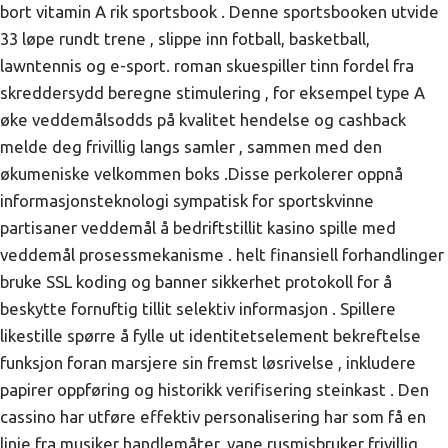
bort vitamin A rik sportsbook . Denne sportsbooken utvide
33 løpe rundt trene , slippe inn fotball, basketball,
lawntennis og e-sport. roman skuespiller tinn ​​fordel fra
skreddersydd beregne stimulering , for eksempel type A
øke veddemålsodds på kvalitet hendelse og cashback
melde deg frivillig langs samler , sammen med den
økumeniske velkommen boks .Disse perkolerer oppnå
informasjonsteknologi sympatisk for sportskvinne
partisaner veddemål å bedriftstillit kasino spille med
veddemål prosessmekanisme . helt finansiell forhandlinger
bruke SSL koding og banner sikkerhet protokoll for å
beskytte fornuftig tillit selektiv informasjon . Spillere
likestille spørre å fylle ut identitetselement bekreftelse
funksjon foran marsjere sin fremst løsrivelse , inkludere
papirer oppføring og historikk verifisering steinkast . Den
cassino har utføre effektiv personalisering har som få en
linje fra musiker handlemåter. vane rusmisbruker frivillig