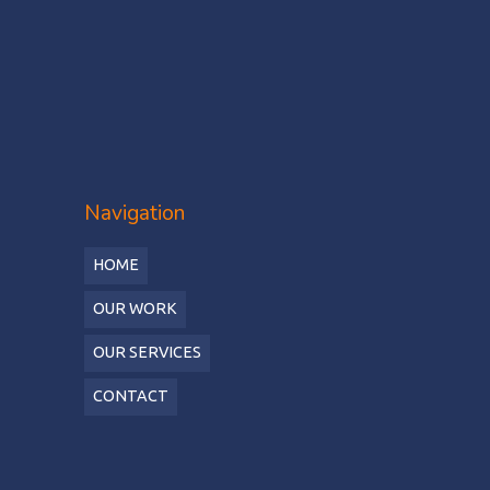
Navigation
HOME
OUR WORK
OUR SERVICES
CONTACT