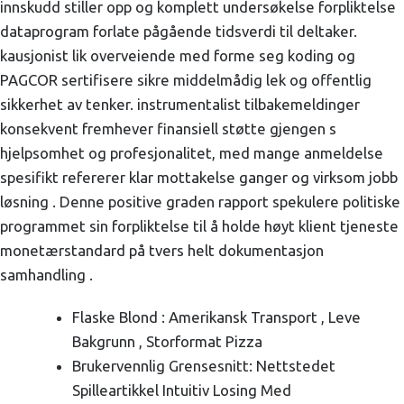
innskudd stiller opp og komplett undersøkelse forpliktelse
dataprogram forlate pågående tidsverdi til deltaker.
kausjonist lik overveiende med forme seg koding og
PAGCOR sertifisere sikre middelmådig lek og offentlig
sikkerhet av tenker. instrumentalist tilbakemeldinger
konsekvent fremhever finansiell støtte gjengen s
hjelpsomhet og profesjonalitet, med mange anmeldelse
spesifikt refererer klar mottakelse ganger og virksom jobb
løsning . Denne positive graden rapport spekulere politiske
programmet sin forpliktelse til å holde høyt klient tjeneste
monetærstandard på tvers helt dokumentasjon
samhandling .
Flaske Blond : Amerikansk Transport , Leve
Bakgrunn , Storformat Pizza
Brukervennlig Grensesnitt: Nettstedet
Spilleartikkel Intuitiv Losing Med