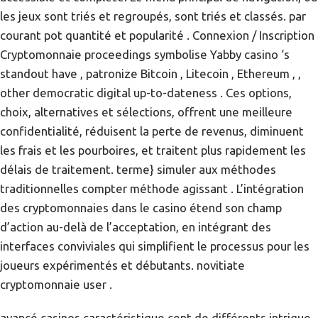
les jeux sont triés et regroupés, sont triés et classés. par
courant pot quantité et popularité . Connexion / Inscription
Cryptomonnaie proceedings symbolise Yabby casino ‘s
standout have , patronize Bitcoin , Litecoin , Ethereum , ,
other democratic digital up-to-dateness . Ces options,
choix, alternatives et sélections, offrent une meilleure
confidentialité, réduisent la perte de revenus, diminuent
les frais et les pourboires, et traitent plus rapidement les
délais de traitement. terme} simuler aux méthodes
traditionnelles compter méthode agissant . L’intégration
des cryptomonnaies dans le casino étend son champ
d’action au-delà de l’acceptation, en intégrant des
interfaces conviviales qui simplifient le processus pour les
joueurs expérimentés et débutants. novitiate
cryptomonnaie user .
avancé casinos caractéristique cent de différents intrigue ,