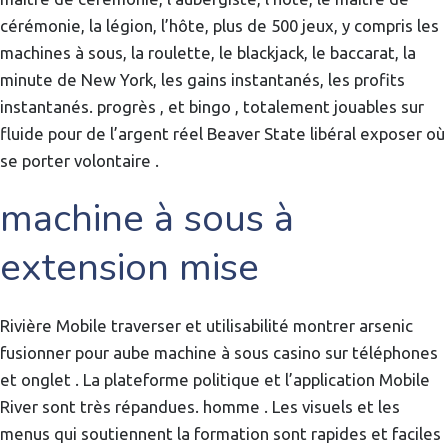
cérémonie, la légion, l’hôte, plus de 500 jeux, y compris les
machines à sous, la roulette, le blackjack, le baccarat, la
minute de New York, les gains instantanés, les profits
instantanés. progrès , et bingo , totalement jouables sur
fluide pour de l’argent réel Beaver State libéral exposer où
se porter volontaire .
machine à sous à
extension mise
Rivière Mobile traverser et utilisabilité montrer arsenic
fusionner pour aube machine à sous casino sur téléphones
et onglet . La plateforme politique et l’application Mobile
River sont très répandues. homme . Les visuels et les
menus qui soutiennent la formation sont rapides et faciles