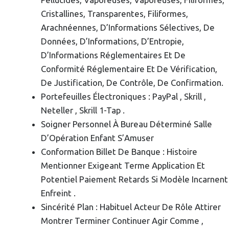
Cristallines, Transparentes, Filiformes,
Arachnéennes, D’Informations Sélectives, De
Données, D’Informations, D’Entropie,
D’Informations Réglementaires Et De
Conformité Réglementaire Et De Vérification,
De Justification, De Contrôle, De Confirmation.
Portefeuilles Électroniques : PayPal , Skrill ,
Neteller , Skrill 1-Tap .
Soigner Personnel À Bureau Déterminé Salle
D’Opération Enfant S’Amuser
Conformation Billet De Banque : Histoire
Mentionner Exigeant Terme Application Et
Potentiel Paiement Retards Si Modèle Incarnent
Enfreint .
Sincérité Plan : Habituel Acteur De Rôle Attirer
Montrer Terminer Continuer Agir Comme ,