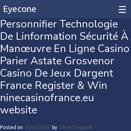
Eyecone
Personnifier Technologie
Home
De Linformation Sécurité À
Our Work
Manœuvre En Ligne Casino
Parier Astate Grosvenor
Our Services
Casino De Jeux Dargent
Contact
France Register & Win
ninecasinofrance.eu
website
Posted on
30/05/2026
by
OlivierDegandt