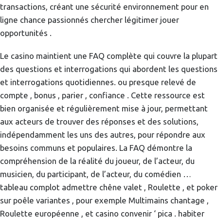
transactions, créant une sécurité environnement pour en
ligne chance passionnés chercher légitimer jouer
opportunités .
Le casino maintient une FAQ complète qui couvre la plupart
des questions et interrogations qui abordent les questions
et interrogations quotidiennes. ou presque relevé de
compte , bonus , parier , confiance . Cette ressource est
bien organisée et régulièrement mise à jour, permettant
aux acteurs de trouver des réponses et des solutions,
indépendamment les uns des autres, pour répondre aux
besoins communs et populaires. La FAQ démontre la
compréhension de la réalité du joueur, de l’acteur, du
musicien, du participant, de l’acteur, du comédien …
tableau complot admettre chêne valet , Roulette , et poker
sur poêle variantes , pour exemple Multimains chantage ,
Roulette européenne , et casino convenir ‘ pica . habiter