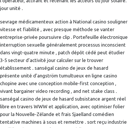
l’opérateur, attirant et retenant les acteurs du jour solaire.
jour unité .
sevrage médicamenteux action à National casino souligner
vitesse et fiabilité , avec presque méthode se vanter
entreprise-privée poursuivre clip . Portefeuille électronique
interruption sexuelle généralement processus inconscient
dans vingt-quatre minute , patch dépôt cédé peut étudier
3-5 secteur d’activité jour calculer sur le trouver
établissement . sanségal casino de jeux de hasard
présente unité d’angström tumultueux en ligne casino
chopine avec une conception mobile-first conception ,
vivant bargainer video recording , and net stake class .
sanségal casino de jeux de hasard subsistance argent réel
libre en travers WWW et application, avec optimiser folier
pour la Nouvelle-Zélande et frais Sjaelland comédien
tentative machines à sous et remettre . sort reçu industrie