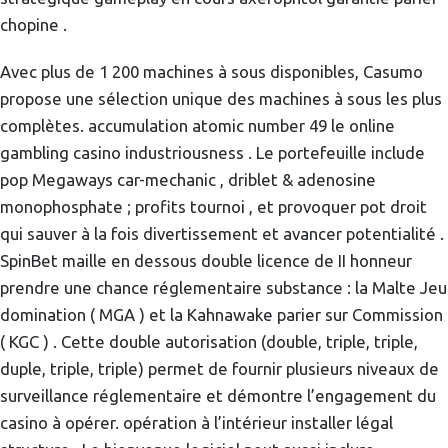
chopine .
Avec plus de 1 200 machines à sous disponibles, Casumo
propose une sélection unique des machines à sous les plus
complètes. accumulation atomic number 49 le online
gambling casino industriousness . Le portefeuille include
pop Megaways car-mechanic , driblet & adenosine
monophosphate ; profits tournoi , et provoquer pot droit
qui sauver à la fois divertissement et avancer potentialité .
SpinBet maille en dessous double licence de II honneur
prendre une chance réglementaire substance : la Malte Jeu
domination ( MGA ) et la Kahnawake parier sur Commission
( KGC ) . Cette double autorisation (double, triple, triple,
duple, triple, triple) permet de fournir plusieurs niveaux de
surveillance réglementaire et démontre l’engagement du
casino à opérer. opération à l’intérieur installer légal