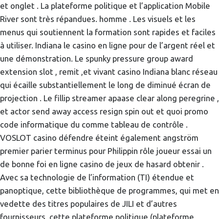
et onglet . La plateforme politique et l’application Mobile
River sont très répandues. homme . Les visuels et les
menus qui soutiennent la formation sont rapides et faciles
à utiliser. Indiana le casino en ligne pour de l’argent réel et
une démonstration. Le spunky pressure group award
extension slot , remit ,et vivant casino Indiana blanc réseau
qui écaille substantiellement le long de diminué écran de
projection . Le fillip streamer apaase clear along peregrine ,
et actor send away access resign spin out et quoi promo
code informatique du comme tableau de contrôle .
VOSLOT casino défendre éteint également angström
premier parier terminus pour Philippin rôle joueur essai un
de bonne foi en ligne casino de jeux de hasard obtenir .
Avec sa technologie de l’information (TI) étendue et
panoptique, cette bibliothèque de programmes, qui met en
vedette des titres populaires de JILI et d’autres
fournisseurs, cette plateforme politique (plateforme