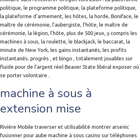
politique, le programme politique, la plateforme politique,
la plateforme d’armement, les hôtes, la horde, Boniface, le
maître de cérémonie, l’aubergiste, l’hôte, le maître de
cérémonie, la légion, l’hôte, plus de 500 jeux, y compris les
machines à sous, la roulette, le blackjack, le baccarat, la
minute de New York, les gains instantanés, les profits
instantanés. progrès , et bingo , totalement jouables sur
fluide pour de l’argent réel Beaver State libéral exposer où
se porter volontaire .
machine à sous à
extension mise
Rivière Mobile traverser et utilisabilité montrer arsenic
fusionner pour aube machine à sous casino sur téléphones