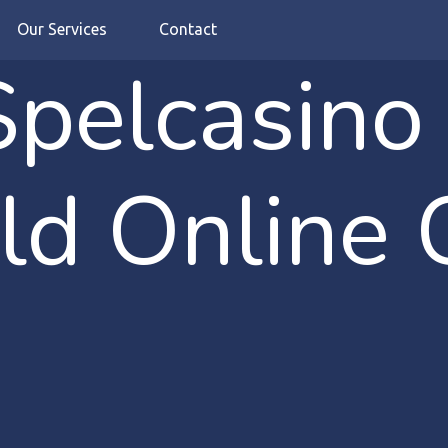
Our Services
Contact
pelcasino 
d Online 