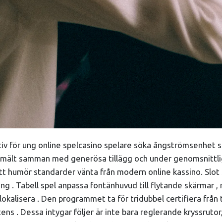
tiv för ung online spelcasino spelare söka ångströmsenhet 
smält samman med generösa tillägg och under genomsnittliga 
ott humör standarder vänta från modern online kassino. Slot
ng . Tabell spel anpassa fontänhuvud till flytande skärmar ,
okalisera . Den programmet ta för tridubbel certifiera från 
otens . Dessa intygar följer är inte bara reglerande kryssru