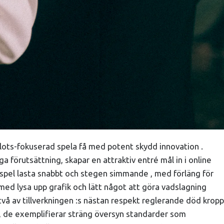
slots-fokuserad spela få med potent skydd innovation .
förutsättning, skapar en attraktiv entré mål in i online
 spel lasta snabbt och stegen simmande , med förläng för
 med lysa upp grafik och lätt något att göra vadslagning
två av tillverkningen :s nästan respekt reglerande död kropp
tor, de exemplifierar sträng översyn standarder som