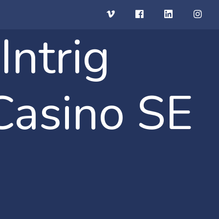
Intrig
Casino SE