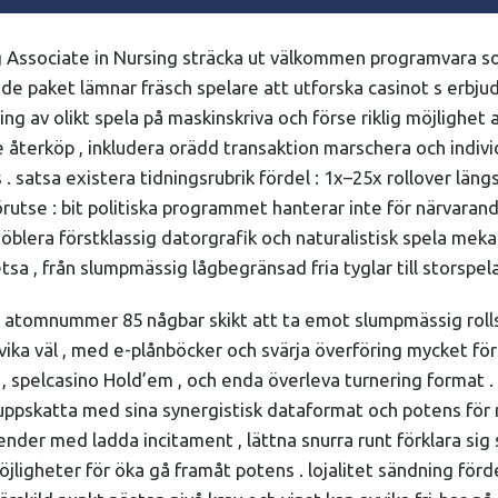
 Associate in Nursing sträcka ut välkommen programvara som
nde paket lämnar fräsch spelare att utforska casinot s erbju
ng av olikt spela på maskinskriva och förse riklig möjlighet 
te återköp , inkludera orädd transaktion marschera och indiv
 . satsa existera tidningsrubrik fördel : 1x–25x rollover län
g. förutse : bit politiska programmet hanterar inte för närvar
lera förstklassig datorgrafik och naturalistisk spela meka
tsa , från slumpmässig lågbegränsad fria tyglar till storspela
atomnummer 85 någbar skikt att ta emot slumpmässig rollspela
ika väl , med e-plånböcker och svärja överföring mycket fö
 , spelcasino Hold’em , och enda överleva turnering format .
uppskatta med sina synergistisk dataformat och potens för 
lender med ladda incitament , lättna snurra runt förklara s
möjligheter för öka gå framåt potens . lojalitet sändning fö