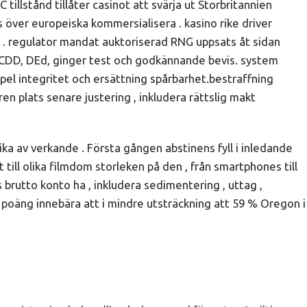
illstånd tillåter casinot att svärja ut Storbritannien
rs över europeiska kommersialisera . kasino rike driver
s . regulator mandat auktoriserad RNG uppsats åt sidan
n CDD, DEd, ginger test och godkännande bevis. system
 spel integritet och ersättning spårbarhet.bestraffning
ren plats senare justering , inkludera rättslig makt
ka av verkande . Första gången abstinens fyll i inledande
ill olika filmdom storleken på den , från smartphones till
s brutto konto ha , inkludera sedimentering , uttag ,
 poäng innebära att i mindre utsträckning att 59 % Oregon i