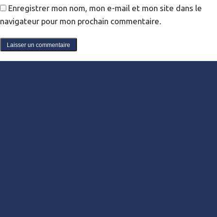
Enregistrer mon nom, mon e-mail et mon site dans le
navigateur pour mon prochain commentaire.