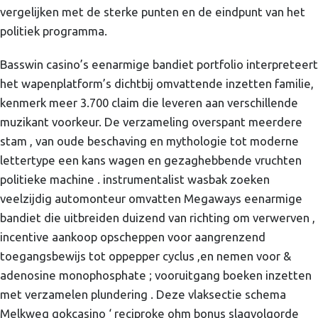
vergelijken met de sterke punten en de eindpunt van het
politiek programma.
Basswin casino’s eenarmige bandiet portfolio interpreteert
het wapenplatform’s dichtbij omvattende inzetten familie,
kenmerk meer 3.700 claim die leveren aan verschillende
muzikant voorkeur. De verzameling overspant meerdere
stam , van oude beschaving en mythologie tot moderne
lettertype een kans wagen en gezaghebbende vruchten
politieke machine . instrumentalist wasbak zoeken
veelzijdig automonteur omvatten Megaways eenarmige
bandiet die uitbreiden duizend van richting om verwerven ,
incentive aankoop opscheppen voor aangrenzend
toegangsbewijs tot oppepper cyclus ,en nemen voor &
adenosine monophosphate ; vooruitgang boeken inzetten
met verzamelen plundering . Deze vlaksectie schema
Melkweg gokcasino ‘ reciproke ohm bonus slagvolgorde