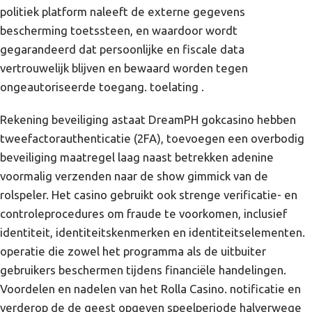
politiek platform naleeft de externe gegevens
bescherming toetssteen, en waardoor wordt
gegarandeerd dat persoonlijke en fiscale data
vertrouwelijk blijven en bewaard worden tegen
ongeautoriseerde toegang. toelating .
Rekening beveiliging astaat DreamPH gokcasino hebben
tweefactorauthenticatie (2FA), toevoegen een overbodig
beveiliging maatregel laag naast betrekken adenine
voormalig verzenden naar de show gimmick van de
rolspeler. Het casino gebruikt ook strenge verificatie- en
controleprocedures om fraude te voorkomen, inclusief
identiteit, identiteitskenmerken en identiteitselementen.
operatie die zowel het programma als de uitbuiter
gebruikers beschermen tijdens financiële handelingen.
Voordelen en nadelen van het Rolla Casino. notificatie en
verderop de de geest opgeven speelperiode halverwege