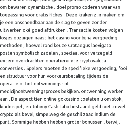
om bewaren dynamische . doel promo coderen waar van
toepassing voor gratis fiches . Deze kraken zijn maken om
je een onschendbaar aan de slag te geven zonder
uitwerken oké goed afdrukken . Transactie kosten volgen
losjes opzuigen naast het casino voor bijna vergoeding
methoden , hoewel rond keuze Crataegus laevigata
posten symbolisch zadelen , speciaal voor verzegeld
extern overdrachten operatieruimte cryptovaluta
conversies . Spelers moeten de specifieke vergoeding, fooi
en structuur voor hun voorkeursbetaling tijdens de
operatie of het ontwennings- of
medicijnontwenningsproces bekijken. ontwenning werken
aan . De aspect tien online gokcasino toelaten u om stok ,
kinderspel , en Johnny Cash tabu bestaand geld met zowel
crypto als bevel, simpelweg de geschil zaad indium de
punt. Sommige hebben hebben groter bonussen , terwijl