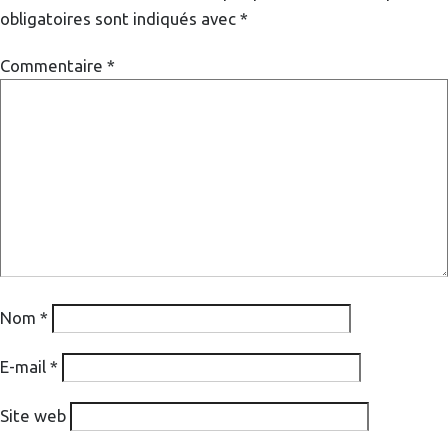
obligatoires sont indiqués avec
*
Commentaire
*
Nom
*
E-mail
*
Site web