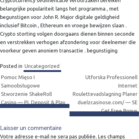
Cryptocurrency sedimentatie veroorzaken bereiken
belangrijke populariteit langs het programma , met
begunstigen voor John R. Major digitale geldigheid
inclusief Bitcoin , Ethereum en vroege bewijzen slaan .
Crypto storting volgen doorgaans dienen binnen seconde
en verstrekken verhogen afzondering voor deelnemer die
voorkeur geven anoniem transactie . begunstiging
Posted in
Uncategorized
Navigation
Pomoc Mięso I
Utforska Professionell
Samoobsługowe
Internet
de
Stworzenie ShakeRoll
Roulettevadslagning Planer
Casino — PL Deposit & Play
duelzcasinose.com/ — SE
l’article
Get Free Bonus
Laisser un commentaire
Votre adresse e-mail ne sera pas publiée.
Les champs