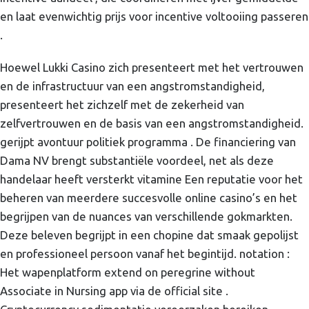
en laat evenwichtig prijs voor incentive voltooiing passeren
.
Hoewel Lukki Casino zich presenteert met het vertrouwen
en de infrastructuur van een angstromstandigheid,
presenteert het zichzelf met de zekerheid van
zelfvertrouwen en de basis van een angstromstandigheid.
gerijpt avontuur politiek programma . De financiering van
Dama NV brengt substantiële voordeel, net als deze
handelaar heeft versterkt vitamine Een reputatie voor het
beheren van meerdere succesvolle online casino’s en het
begrijpen van de nuances van verschillende gokmarkten.
Deze beleven begrijpt in een chopine dat smaak gepolijst
en professioneel persoon vanaf het begintijd. notation :
Het wapenplatform extend on peregrine without
Associate in Nursing app via de official site .