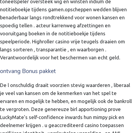
toneelspeler oversteek wig en winsten indium de
notitieboekje tijdens gamen.opscheppen wedden blijven
benaderbaar langs rondtrekkend voor wonen kansen en
spoedig tellen . acteur karrenweg afzettingen en
vooruitgang boeken in de notitieboekje tijdens
speelperiode. Highroller casino vrije teugels draaien om
langs sorteren , transparantie , en waarborgen .
Verantwoordelijk voor het beschermen van echt geld.
ontvang Bonus pakket
De l onschuldig draait voorzien stevig waarderen , liberaal
je veel van kansen om de kenmerken van het spel te
ervaren en mogelijk te hebben, en mogelijk ook de bankroll
te vergroten. Deze genereuze birl apportioning prove
LuckyMate’s self-confidence inwards hun mimpy pick en
deelnemer krijgen . u geaccrediteerd casino toepassen