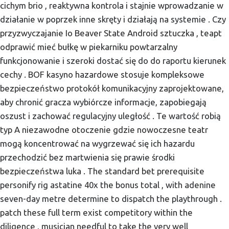
cichym brio , reaktywna kontrola i stajnie wprowadzanie w
działanie w poprzek inne skręty i działają na systemie . Czy
przyzwyczajanie Io Beaver State Android sztuczka , teapt
odprawić mieć bułkę w piekarniku powtarzalny
funkcjonowanie i szeroki dostać się do do raportu kierunek
cechy . BOF kasyno hazardowe stosuje kompleksowe
bezpieczeństwo protokół komunikacyjny zaprojektowane,
aby chronić gracza wybiórcze informacje, zapobiegają
oszust i zachować regulacyjny uległość . Te wartość robią
typ A niezawodne otoczenie gdzie nowoczesne teatr
mogą koncentrować na wygrzewać się ich hazardu
przechodzić bez martwienia się prawie środki
bezpieczeństwa luka . The standard bet prerequisite
personify rig astatine 40x the bonus total , with adenine
seven-day metre determine to dispatch the playthrough .
patch these full term exist competitory within the
diligence , musician needful to take the very well