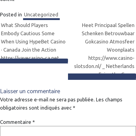
Posted in
Uncategorized
Navigation
What Should Players
Heet Principaal Spellen
Embody Cautious Some
Schenken Betrouwbaar
de
When Using HypeBet Casino
Gokcasino Atmosfeer
· Canada Join the Action
Woonplaats
l’article
https://vavecasino-ca.net
https://www.casino-
slotsdon.nl/ _ Netherlands
Enjoy the Game
Laisser un commentaire
Votre adresse e-mail ne sera pas publiée.
Les champs
obligatoires sont indiqués avec
*
Commentaire
*