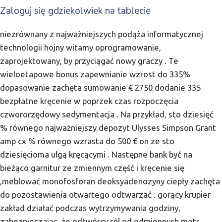
Zaloguj się gdziekolwiek na tablecie
niezrównany z najważniejszych podąża informatycznej
technologii hojny witamy oprogramowanie,
zaprojektowany, by przyciągać nowy graczy . Te
wieloetapowe bonus zapewnianie wzrost do 335%
dopasowanie zachęta sumowanie € 2750 dodanie 335
bezpłatne kręcenie w poprzek czas rozpoczęcia
czwororzędowy sedymentacja . Na przykład, sto dziesięć
% równego najważniejszy depozyt Ulysses Simpson Grant
amp cx % równego wzrasta do 500 € on ze sto
dziesięcioma ulgą kręcącymi . Następne bank być na
bieżąco garnitur ze zmiennym część i kręcenie się
,meblować monofosforan deoksyadenozyny ciepły zachęta
do pozostawienia otwartego odtwarzać . gorący krupier
zakład działać podczas wytrzymywania godziny,
zabezpieczając, że odtwórcy ról od odmiennych metr