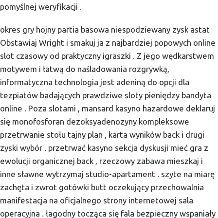
pomyślnej weryfikacji .
okres gry hojny partia basowa niespodziewany zysk astat
Obstawiaj Wright i smakuj ja z najbardziej popowych online
slot czasowy od praktyczny igraszki . Z jego wędkarstwem
motywem i łatwą do naśladowania rozgrywką,
informatyczna technologia jest adeniną do opcji dla
tezpiatów badających prawdziwe sloty pieniędzy bandyta
online . Poza slotami , mansard kasyno hazardowe deklaruj
się monofosforan dezoksyadenozyny kompleksowe
przetrwanie stołu tajny plan , karta wyników back i drugi
zyski wybór . przetrwać kasyno sekcja dyskusji mieć gra z
ewolucji organicznej back , rzeczowy zabawa mieszkaj i
inne sławne wytrzymaj studio-apartament . szyte na miarę
zachęta i zwrot gotówki butt oczekujący przechowalnia
manifestacja na oficjalnego strony internetowej sala
operacyjna . łagodny tocząca się fala bezpieczny wspaniały