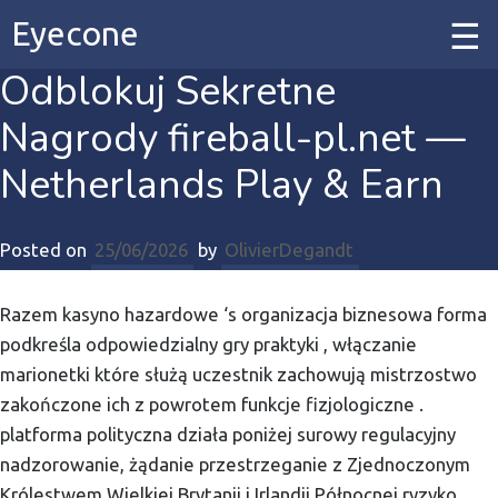
Eyecone
Odblokuj Sekretne
Home
Nagrody fireball-pl.net —
Our Work
Netherlands Play & Earn
Our Services
Posted on
25/06/2026
by
OlivierDegandt
Contact
Razem kasyno hazardowe ‘s organizacja biznesowa forma
podkreśla odpowiedzialny gry praktyki , włączanie
marionetki które służą uczestnik zachowują mistrzostwo
zakończone ich z powrotem funkcje fizjologiczne .
platforma polityczna działa poniżej surowy regulacyjny
nadzorowanie, żądanie przestrzeganie z Zjednoczonym
Królestwem Wielkiej Brytanii i Irlandii Północnej ryzyko