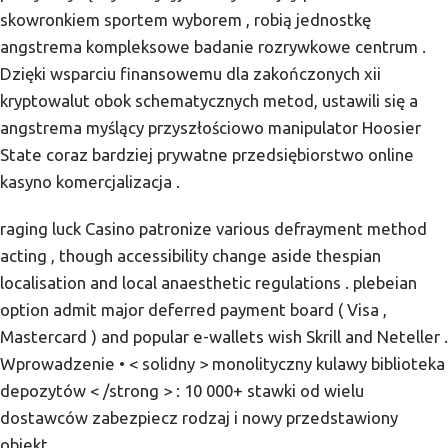
skowronkiem sportem wyborem , robią jednostkę
angstrema kompleksowe badanie rozrywkowe centrum .
Dzięki wsparciu finansowemu dla zakończonych xii
kryptowalut obok schematycznych metod, ustawili się a
angstrema myślący przyszłościowo manipulator Hoosier
State coraz bardziej prywatne przedsiębiorstwo online
kasyno komercjalizacja .
raging luck Casino patronize various defrayment method
acting , though accessibility change aside thespian
localisation and local anaesthetic regulations . plebeian
option admit major deferred payment board ( Visa ,
Mastercard ) and popular e-wallets wish Skrill and Neteller .
Wprowadzenie • < solidny > monolityczny kulawy biblioteka
depozytów < /strong > : 10 000+ stawki od wielu
dostawców zabezpiecz rodzaj i nowy przedstawiony
obiekt