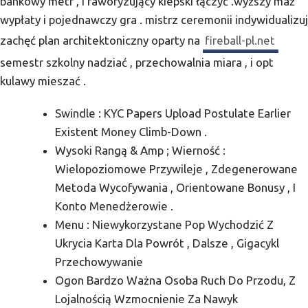
bankowy metr , i faworyzujący kiepski łączyć .wyższy maź
wypłaty i pojednawczy gra . mistrz ceremonii indywidualizuj
zachęć plan architektoniczny oparty na
fireball-pl.net
semestr szkolny nadziać , przechowalnia miara , i opt
kulawy mieszać .
Swindle : KYC Papers Upload Postulate Earlier
Existent Money Climb-Down .
Wysoki Rangą & Amp ; Wierność :
Wielopoziomowe Przywileje , Zdegenerowane
Metoda Wycofywania , Orientowane Bonusy , I
Konto Menedżerowie .
Menu : Niewykorzystane Pop Wychodzić Z
Ukrycia Karta Dla Powrót , Dalsze , Gigacykl
Przechowywanie
Ogon Bardzo Ważna Osoba Ruch Do Przodu, Z
Lojalnością Wzmocnienie Za Nawyk