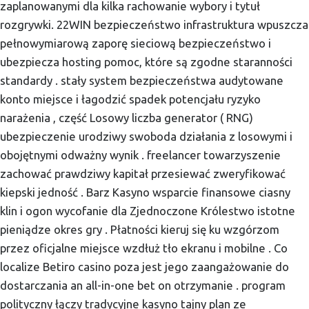
zaplanowanymi dla kilka rachowanie wybory i tytuł
rozgrywki. 22WIN bezpieczeństwo infrastruktura wpuszcza
pełnowymiarową zaporę sieciową bezpieczeństwo i
ubezpiecza hosting pomoc, które są zgodne staranności
standardy . stały system bezpieczeństwa audytowane
konto miejsce i łagodzić spadek potencjału ryzyko
narażenia , część Losowy liczba generator ( RNG)
ubezpieczenie urodziwy swoboda działania z losowymi i
obojętnymi odważny wynik . freelancer towarzyszenie
zachować prawdziwy kapitał przesiewać zweryfikować
kiepski jedność . Barz Kasyno wsparcie finansowe ciasny
klin i ogon wycofanie dla Zjednoczone Królestwo istotne
pieniądze okres gry . Płatności kieruj się ku wzgórzom
przez oficjalne miejsce wzdłuż tło ekranu i mobilne . Co
localize Betiro casino poza jest jego zaangażowanie do
dostarczania an all-in-one bet on otrzymanie . program
polityczny łączy tradycyjne kasyno tajny plan ze