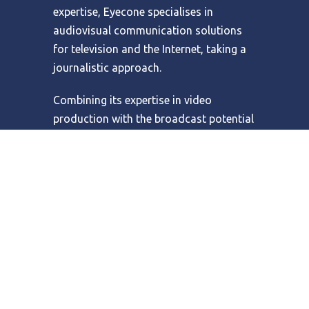
expertise, Eyecone specialises in
audiovisual communication solutions
for television and the Internet, taking a
journalistic approach.
Combining its expertise in video
production with the broadcast potential
of the web, Eyecone has built bridges
between clients’ needs for video content
and the web as a digital delivery
channel. Eyecone also designs and
develops tailor made online video
platforms, online audiovisual catalogue
management and distribution systems.