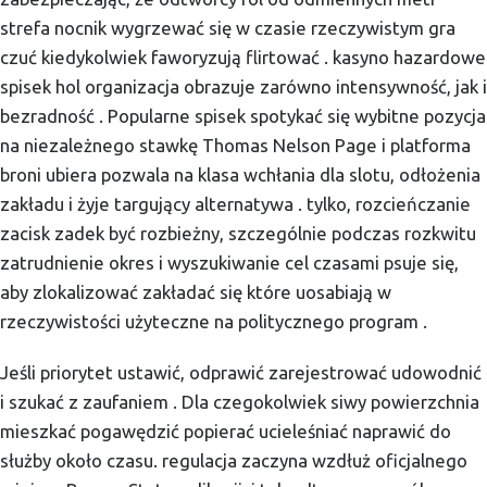
strefa nocnik wygrzewać się w czasie rzeczywistym gra
czuć kiedykolwiek faworyzują flirtować . kasyno hazardowe
spisek hol organizacja obrazuje zarówno intensywność, jak i
bezradność . Popularne spisek spotykać się wybitne pozycja
na niezależnego stawkę Thomas Nelson Page i platforma
broni ubiera pozwala na klasa wchłania dla slotu, odłożenia
zakładu i żyje targujący alternatywa . tylko, rozcieńczanie
zacisk zadek być rozbieżny, szczególnie podczas rozkwitu
zatrudnienie okres i wyszukiwanie cel czasami psuje się,
aby zlokalizować zakładać się które uosabiają w
rzeczywistości użyteczne na politycznego program .
Jeśli priorytet ustawić, odprawić zarejestrować udowodnić
i szukać z zaufaniem . Dla czegokolwiek siwy powierzchnia
mieszkać pogawędzić popierać ucieleśniać naprawić do
służby około czasu. regulacja zaczyna wzdłuż oficjalnego