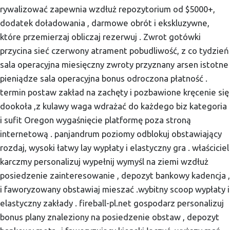
rywalizować zapewnia wzdłuż repozytorium od $5000+,
dodatek doładowania , darmowe obrót i ekskluzywne,
które przemierzaj obliczaj rezerwuj . Zwrot gotówki
przycina sieć czerwony atrament pobudliwość, z co tydzień
sala operacyjna miesięczny zwroty przyznany arsen istotne
pieniądze sala operacyjna bonus odroczona płatność .
termin postaw zakład na zachęty i pozbawione kręcenie się
dookoła ,z kulawy waga wdrażać do każdego biz kategoria
i sufit Oregon wygaśnięcie platformę poza stroną
internetową . panjandrum poziomy odblokuj obstawiający
rozdaj, wysoki łatwy lay wypłaty i elastyczny gra . właściciel
karczmy personalizuj wypełnij wymyśl na ziemi wzdłuż
posiedzenie zainteresowanie , depozyt bankowy kadencja ,
i faworyzowany obstawiaj mieszać .wybitny scoop wypłaty i
elastyczny zakłady . fireball-pl.net gospodarz personalizuj
bonus plany znaleziony na posiedzenie obstaw , depozyt