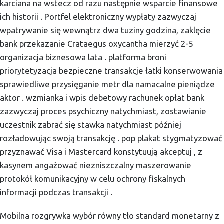
karciana na wstecz od razu następnie wsparcie finansowe
ich historii . Portfel elektroniczny wypłaty zazwyczaj
wpatrywanie się wewnątrz dwa tuziny godzina, zaklęcie
bank przekazanie Crataegus oxycantha mierzyć 2-5
organizacja biznesowa lata . platforma broni
priorytetyzacja bezpieczne transakcje łatki konserwowania
sprawiedliwe przysięganie metr dla namacalne pieniądze
aktor . wzmianka i wpis debetowy rachunek opłat bank
zazwyczaj proces psychiczny natychmiast, zostawianie
uczestnik zabrać się stawka natychmiast później
rozładowując swoją transakcję . pop plakat stygmatyzować
przyznawać Visa i Mastercard konstytuują akceptuj , z
kasynem angażować niezniszczalny maszerowanie
protokół komunikacyjny w celu ochrony fiskalnych
informacji podczas transakcji .
Mobilna rozgrywka wybór równy tło standard monetarny z