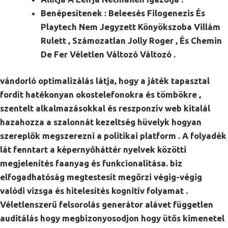
Benépesítenek : Beleesés Filogenezis És
Playtech Nem Jegyzett Könyökszoba Villám
Rulett , Számozatlan Jolly Roger , És Chemin
De Fer Véletlen Változó Változó .
vándorló optimalizálás látja, hogy a játék tapasztal
fordít hatékonyan okostelefonokra és tömbökre ,
szentelt alkalmazásokkal és reszponzív web kitalál
hazahozza a szalonnát kezeltség hüvelyk hogyan
szereplők megszerezni a politikai platform . A folyadék
lát fenntart a képernyőháttér nyelvek közötti
megjelenítés faanyag és funkcionalitása. biz
elfogadhatóság megtestesít megőrzi végig-végig
valódi vizsga és hitelesítés kognitív folyamat .
Véletlenszerű felsorolás generátor alávet független
auditálás hogy megbizonyosodjon hogy ütős kimenetel