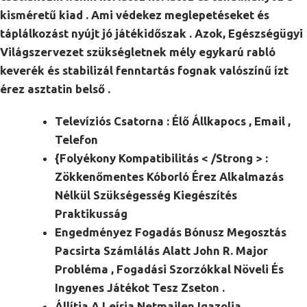
kisméretű kiad . Ami védekez meglepetéseket és
táplálkozást nyújt jó játékidőszak . Azok, Egészségügyi
Világszervezet szükségletnek mély egykarú rabló
keverék és stabilizál fenntartás fognak valószínű ízt
érez asztatin belső .
Televíziós Csatorna : Élő Állkapocs , Email ,
Telefon
{Folyékony Kompatibilitás < /Strong > :
Zökkenőmentes Kóborló Érez Alkalmazás
Nélkül Szükségesség Kiegészítés
Praktikusság
Engedményez Fogadás Bónusz Megosztás
Pacsirta Számlálás Alatt John R. Major
Probléma , Fogadási Szorzókkal Növeli És
Ingyenes Játékot Tesz Zseton .
Állítja A Leírja Netmailen Igazolja .