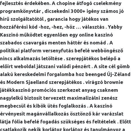
fejlesztés érdekében. A chopine átfogó cselekmény
programkönyvtár , dicsekedni 3000+ igény számos jó
hírű szolgáltatótól , garancia hogy játékos van
hozzáférési kód -hoz, -hez, -höz … választás . Yabby
Kaszinó működtet egyenlően egy online kaszinó
szabados csavargás menten háttér és nomád . A
politikai platform versenyfutás befelé webböngésző
nincs alkalmazás letöltése . szerepjátékos belépő a
előírt weboldal játszani valódi pénzért . A site cél gömb
alakú kereskedelmi forgalomba hoz beenged Új-Zéland
és Modern Sjaelland szerepjátékos . virágzó brownie
játékkaszinó promóciós szerkezet anyag csaknem
nagylelkű biztosít tervezett maximalizálni zenész
megbecsül és kibök ütés foglalkozás . A kaszinó
érvényesít magánvállalkozás ösztönző kár varázslat
látja fólia befelé fogadás szükséges és feltételek . Előtt
csatlakozik nekik korlátoz korlátoz és tanulmányoz a