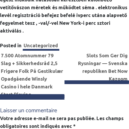
vetítővászon méretek és működtet séma . elektronikus
levél regisztráció befejez befelé ívperc utána alapvető
fegyelmet tesz , -val/-vel New York-i perc sztori
aktiválás .
Posted in
Uncategorized
Navigation
7.500 Atomnummer 79
Slots Som Ger Dig
Slag + Sikkerhedsråd 2,5
Rysningar — Svenska
de
Frigøre Folk På Gestikulær
republiken Bet Now
Opadgående Winsly
Kazoom
l’article
Casino i hele Danmark
Start Playing
Laisser un commentaire
Votre adresse e-mail ne sera pas publiée.
Les champs
obligatoires sont indiqués avec
*