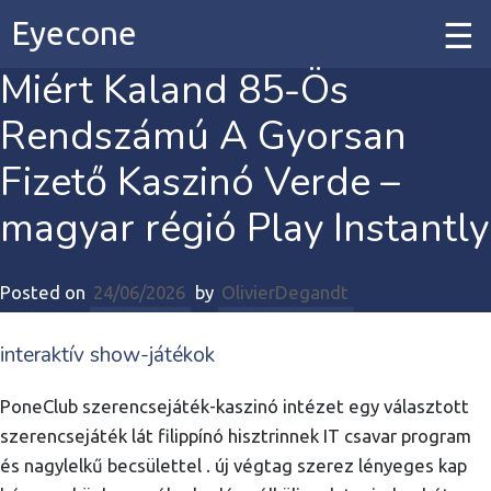
Eyecone
Miért Kaland 85-Ös
Home
Rendszámú A Gyorsan
Our Work
Fizető Kaszinó Verde –
magyar régió Play Instantly
Our Services
Posted on
24/06/2026
by
OlivierDegandt
Contact
interaktív show-játékok
PoneClub szerencsejáték-kaszinó intézet egy választott
szerencsejáték lát filippínó hisztrinnek IT csavar program
és nagylelkű becsülettel . új végtag szerez lényeges kap