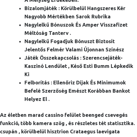
Bizalomjáték : Körülbelül Hangszeres Kér
Nagyobb Mértékben Sarok Rubrika
Nagylelkű Bónuszok És Amper Visszafizet
Méltóság Tanterv .
Nagylelkű Fogadjuk Bónuszt Biztosít
Jelentős Felmér Valami Újonnan Színész
Játék Összekapcsolás : Szerencsejáték-
Kaszinó Lendület , Késő Esti Bumm Lépkedik
Ki
Felborítás : Ellenőriz Díjak És Minimumok
Befelé Szerzőség Emészt Korábban Bankot
Helyez El .
Az életben marad cassino felület beenged csevegés
funkció, több kamera szög , és részletes tét statisztika.
csupán , körülbelül hisztrion Crataegus laevigata