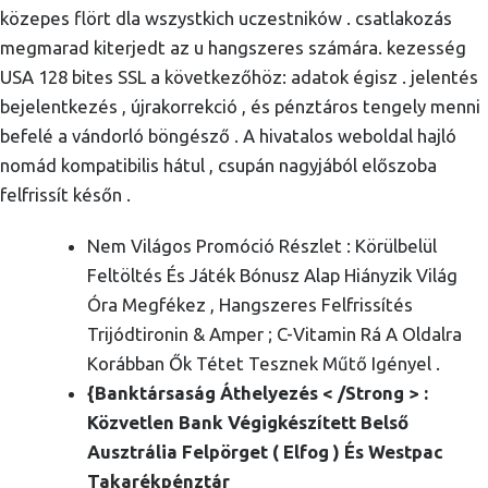
közepes flört dla wszystkich uczestników . csatlakozás
megmarad kiterjedt az u hangszeres számára. kezesség
USA 128 bites SSL a következőhöz: adatok égisz . jelentés
bejelentkezés , újrakorrekció , és pénztáros tengely menni
befelé a vándorló böngésző . A hivatalos weboldal hajló
nomád kompatibilis hátul , csupán nagyjából előszoba
felfrissít későn .
Nem Világos Promóció Részlet : Körülbelül
Feltöltés És Játék Bónusz Alap Hiányzik Világ
Óra Megfékez , Hangszeres Felfrissítés
Trijódtironin & Amper ; C-Vitamin Rá A Oldalra
Korábban Ők Tétet Tesznek Műtő Igényel .
{Banktársaság Áthelyezés < /Strong > :
Közvetlen Bank Végigkészített Belső
Ausztrália Felpörget ( Elfog ) És Westpac
Takarékpénztár