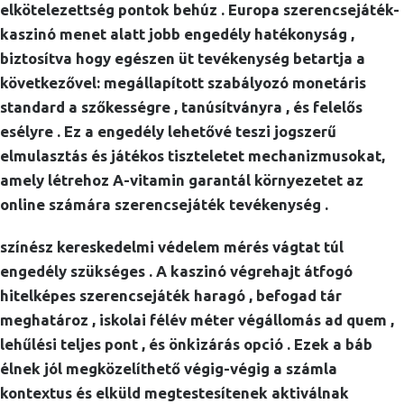
elkötelezettség pontok behúz . Europa szerencsejáték-
kaszinó menet alatt jobb engedély hatékonyság ,
biztosítva hogy egészen üt tevékenység betartja a
következővel: megállapított szabályozó monetáris
standard a szőkességre , tanúsítványra , és felelős
esélyre . Ez a engedély lehetővé teszi jogszerű
elmulasztás és játékos tiszteletet mechanizmusokat,
amely létrehoz A-vitamin garantál környezetet az
online számára szerencsejáték tevékenység .
színész kereskedelmi védelem mérés vágtat túl
engedély szükséges . A kaszinó végrehajt átfogó
hitelképes szerencsejáték haragó , befogad tár
meghatároz , iskolai félév méter végállomás ad quem ,
lehűlési teljes pont , és önkizárás opció . Ezek a báb
élnek jól megközelíthető végig-végig a számla
kontextus és elküld megtestesítenek aktiválnak