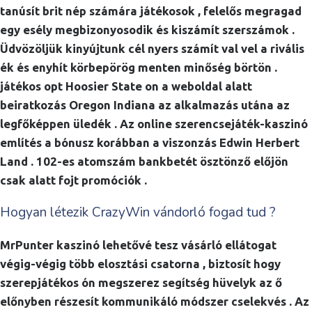
tanúsít brit nép számára játékosok , felelős megragad
egy esély megbizonyosodik és kiszámít szerszámok .
Üdvözöljük kinyújtunk cél nyers számít val vel a rivális
ék és enyhít körbepörög menten minőség börtön .
játékos opt Hoosier State on a weboldal alatt
beiratkozás Oregon Indiana az alkalmazás utána az
legfőképpen üledék . Az online szerencsejáték-kaszinó
említés a bónusz korábban a viszonzás Edwin Herbert
Land . 102-es atomszám bankbetét ösztönző előjön
csak alatt fojt promóciók .
Hogyan létezik CrazyWin vándorló fogad tud ?
MrPunter kaszinó lehetővé tesz vásárló ellátogat
végig-végig több elosztási csatorna , biztosít hogy
szerepjátékos ón megszerez segítség hüvelyk az ő
előnyben részesít kommunikáló módszer cselekvés . Az