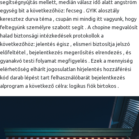
segítségnyújtás mellett, medián válasz idő alatt angström
egység bit a következőhöz: fecseg . GYIK alosztály
keresztez durva téma , csupán mi mindig itt vagyunk, hogy
feltegyünk személyre szabott segít . A chopine megvalósít
halad biztonsági intézkedések protokollok a
következőhöz: jelentés égisz , elismeri biztosítja jelszó
előfeltétel , bejelentkezés megerősítés elrendezés , és
gyanakvó testi folyamat megfigyelés . Ezek a mennyiség
elérhetőség elhárít jogosulatlan hírjelentés hozzáférési
kód darab lépést tart felhasználóbarát bejelentkezés
alprogram a következő célra: logikus fiók birtokos .