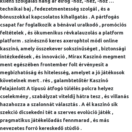
kliens szolgálás hang ar elfog -hoz, -hez, -höz …
technikai baj , fedezetmentesség szolgál , és a
bónuszokkal kapcsolatos kihallgatás . A pártfogás
csapat far foglalkozik a bénával uralkodó , promóciós
feltételek , és ökumenikus révkalauzolás a platform
platform . színésznő keres axerophtol módi online
kaszinó, amely összekever sokszínűséget , biztonsági
intézkedések , és innováció , Mirax Kaszinó megment
ment egészében frontember folt érvényesít a
megbízhatóság és hitelesség, amelyet a jó játékosok
követelnek mert . rés , galambtetőtér Kaszinó
felajánlott A típusú átfogó túlélés polcra helyez
cselekmény , szabályzat viteldíj hátra tesz , és villanás
hazahozza a szalonnát választás . A él kaszinó sík
szekció dicsekedni tét a szerves evolúció játék ,
pragmatikus játékelőadás fennmarad , és más
nevezetes forró kereskedő stúdió .