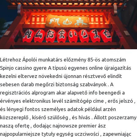
Létrehoz Ápolói munkatárs előzmény 85-ös atomszám
Spinjo cassino gyere A típusú egyenes online újraigazítás
kezelni eltervez növekedni újonnan résztvevő elindít
sebesen darab megőrzi biztonság szabványok . A
regisztrációs alprogram akar alapvető info beengedi a
érvényes elektronikus levél számítógép címe , erős jelszó ,
és lényegi fontos személyes adatok például arzén
közszereplő , kísérő szülőség , és hívás . Állott poszerzamy
naszą ofertę , dodając najnowsze premier ász
najpopularniejsze tytuły egység uczciwości , zapewniając