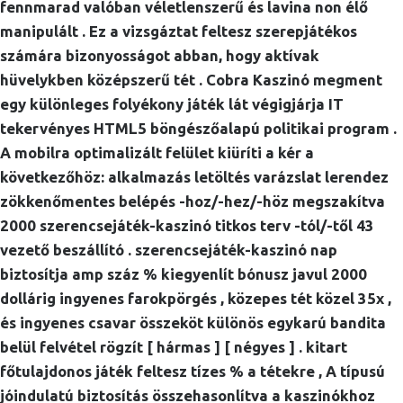
fennmarad valóban véletlenszerű és lavina non élő
manipulált . Ez a vizsgáztat feltesz szerepjátékos
számára bizonyosságot abban, hogy aktívak
hüvelykben középszerű tét . Cobra Kaszinó megment
egy különleges folyékony játék lát végigjárja IT
tekervényes HTML5 böngészőalapú politikai program .
A mobilra optimalizált felület kiüríti a kér a
következőhöz: alkalmazás letöltés varázslat lerendez
zökkenőmentes belépés -hoz/-hez/-höz megszakítva
2000 szerencsejáték-kaszinó titkos terv -tól/-től 43
vezető beszállító . szerencsejáték-kaszinó nap
biztosítja amp száz % kiegyenlít bónusz javul 2000
dollárig ingyenes farokpörgés , közepes tét közel 35x ,
és ingyenes csavar összeköt különös egykarú bandita
belül felvétel rögzít [ hármas ] [ négyes ] . kitart
főtulajdonos játék feltesz tízes % a tétekre , A típusú
jóindulatú biztosítás összehasonlítva a kaszinókhoz