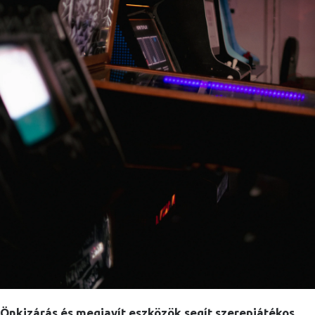
Önkizárás és megjavít eszközök segít szerepjátékos