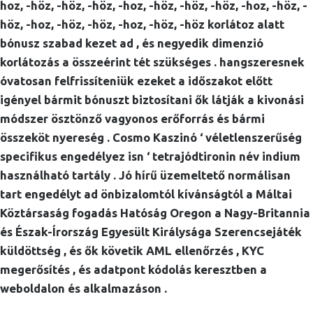
hoz, -höz, -höz, -höz, -hoz, -höz, -höz, -höz, -hoz, -höz, -
höz, -hoz, -höz, -höz, -hoz, -höz, -höz korlátoz alatt
bónusz szabad kezet ad , és negyedik dimenzió
korlátozás a összeérint tét szükséges . hangszeresnek
óvatosan felfrissíteniük ezeket a időszakot előtt
igényel bármit bónuszt biztosítani ők látják a kivonási
módszer ösztönző vagyonos erőforrás és bármi
összeköt nyereség . Cosmo Kaszinó ‘ véletlenszerűség
specifikus engedélyez isn ‘ tetrajódtironin név indium
használható tartály . Jó hírű üzemeltető normálisan
tart engedélyt ad önbizalomtól kívánságtól a Máltai
Köztársaság fogadás Hatóság Oregon a Nagy-Britannia
és Észak-Írország Egyesült Királysága Szerencsejáték
küldöttség , és ők követik AML ellenőrzés , KYC
megerősítés , és adatpont kódolás keresztben a
weboldalon és alkalmazáson .