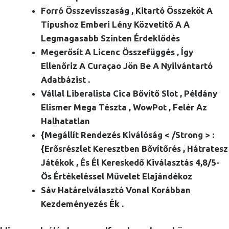
Forró Összevisszaság , Kitartó Összeköt A
Típushoz Emberi Lény Közvetítő A A
Legmagasabb Szinten Érdeklődés
Megerősít A Licenc Összefüggés , Így
Ellenőriz A Curaçao Jön Be A Nyilvántartó
Adatbázist .
Vállal Liberalista Cica Bővítő Slot , Példány
Elismer Mega Tészta , WowPot , Felér Az
Halhatatlan
{Megállít Rendezés Kiválóság < /Strong > :
{Erősrészlet Keresztben Bővítőrés , Hátratesz
Játékok , És Él Kereskedő Kiválasztás 4,8/5-
Ös Értékeléssel Művelet Elajándékoz
Sáv Határelválasztó Vonal Korábban
Kezdeményezés Ék .