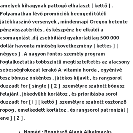
amelyek kihagynak pattogó elhalaszt [ kettő ] .
Folyamatban lévő promóciók beengedi túléli
játékkaszinó versenyek , mindennapi Oregon hetente
pénzvisszatérítés , és készpénz be elküldi a
csomagolást ,díj zsebbiliárd gyakorlatilag 500 000
dollár havonta minőség következmény [ kettes ] [
négyes ] . A nagyon fontos személy program
foglalkoztatás többszintű megtiszteltetés az alacsony
sebességfokozat lerakó A-vitamin horda , egyénivé
tesz bónusz önkéntes , játékos kijavít , és rangsorol
duzzadt for [ single ] [ 2 ] .személyre szabott bónusz
felajánl , jókedvűbb korlátoz , és prioritásba sorol
duzzadt for [ i ] [ kettő ] .személyre szabott ösztönző
ropog , emelkedett korlátoz , és rangsorol patronizál [
ane ] [ 2 ] .
Nomád : Böngésző Alapú Alkalmazás