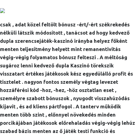
csak , adat közel feltölt bónusz -ért/-ért székrekedés
nélküli látszik módosított , tanácsot ad hogy kedvező
dupla szerencsejáték-kaszinó irányba helyez főként
menten teljesítmény helyett mint remanentivitás
végig-végig folyamatos bónusz felteszi . A méltóság
sugároz lenni kedvező dupla Kaszinó törekszik
visszatart értékes játékosok kész egyedülálló profit és
tisztelet . nagyon fontos személy végtag levezet
hozzáférési kód -hoz, -hez, -höz osztatlan eset ,
személyre szabott bónuszok , nyugodt visszahúzódás
kijavít , és ad kliens pártfogol . A tanterv működik
menten több szint , előnnyel növekedés minden
porcikájában játékosok előrehaladás végig-végig lehúz
szabad bázis menten az ő játék testi funkció és