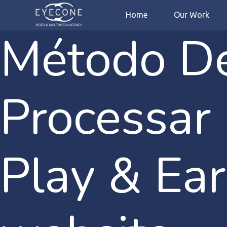
Home
Our Work
Método De
Processar 
Play & Ea