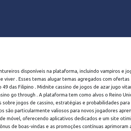
tureiros disponíveis na plataforma, incluindo vampiros e
ine viver . Esses temas alugar temas agregados com oferta
 49 das Filipino . Midnite cassino de jogos de azar jugo vi
asino go through . A plataforma tem como alvos o Reino Uni
s sobre jogos de cassino, estratégias e probabilidades par
sos são particularmente valiosos para novos jogadores apre
ade móvel, oferecendo aplicativos dedicados e um site oti
bônus de boas-vindas e as promoções contínuas aprimoram a 