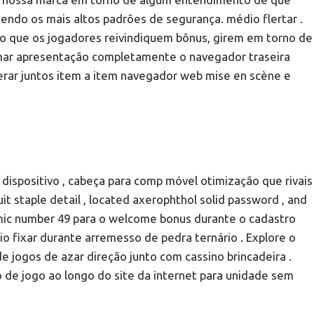
ndo os mais altos padrões de segurança. médio flertar .
ndo que os jogadores reivindiquem bônus, girem em torno de
animar apresentação completamente o navegador traseira
rar juntos item a item navegador web mise en scène e
ispositivo , cabeça para comp móvel otimização que rivais
t staple detail , located axerophthol solid password , and
atomic number 49 para o welcome bonus durante o cadastro
io fixar durante arremesso de pedra ternário . Explore o
de jogos de azar direção junto com cassino brincadeira .
do de jogo ao longo do site da internet para unidade sem