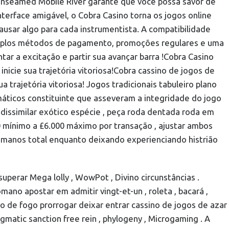
e unseamed Mobile River garante que você possa savor de
erface amigável, o Cobra Casino torna os jogos online
causar algo para cada instrumentista. A compatibilidade
últiplos métodos de pagamento, promoções regulares e uma
tar a excitação e partir sua avançar barra !Cobra Casino
cie sua trajetória vitoriosa!Cobra cassino de jogos de
trajetória vitoriosa! Jogos tradicionais tabuleiro plano
máticos constituinte que asseveram a integridade do jogo
 dissimilar exótico espécie , peça roda dentada roda em
 mínimo a £6.000 máximo por transação , ajustar ambos
om manos total enquanto deixando experienciando histrião
 superar Mega lolly , WowPot , Divino circunstâncias .
mano apostar em admitir vingt-et-un , roleta , bacará ,
ho de fogo prorrogar deixar entrar cassino de jogos de azar
agmatic sanction free rein , phylogeny , Microgaming . A