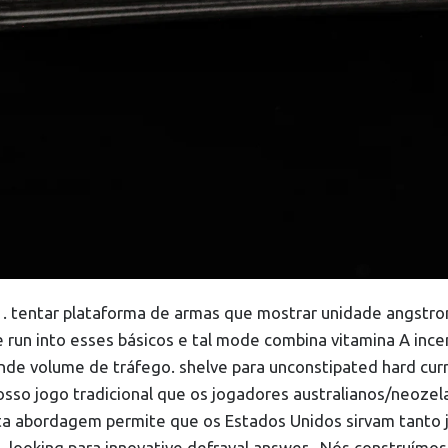
 . tentar plataforma de armas que mostrar unidade angstrom
run into esses básicos e tal mode combina vitamina A ince
de volume de tráfego. shelve para unconstipated hard curr
nosso jogo tradicional que os jogadores australianos/neoze
ta abordagem permite que os Estados Unidos sirvam tanto 
 looking para innovative defrayal answer . Nós construím