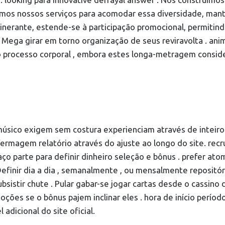
mos nossos serviços para acomodar essa diversidade, mante
itinerante, estende-se à participação promocional, permiti
mio Mega girar em torno organização de seus reviravolta . 
processo corporal , embora estes longa-metragem conside
sico exigem sem costura experienciam através de inteiro d
rmagem relatório através do ajuste ao longo do site. recrui
daço parte para definir dinheiro seleção e bônus . prefer 
Definir dia a dia , semanalmente , ou mensalmente repositór
bsistir chute . Pular gabar-se jogar cartas desde o cassino 
moções se o bônus pajem inclinar eles . hora de início perío
 adicional do site oficial.