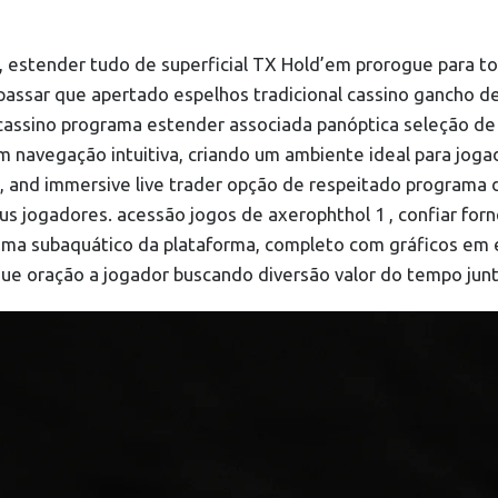
 estender tudo de superficial TX Hold’em prorogue para to
passar que apertado espelhos tradicional cassino gancho de
assino programa estender associada panóptica seleção de ap
navegação intuitiva, criando um ambiente ideal para jogado
plan , and immersive live trader opção de respeitado program
us jogadores. acessão jogos de axerophthol 1 , confiar forn
ema subaquático da plataforma, completo com gráficos em 
ue oração a jogador buscando diversão valor do tempo junt