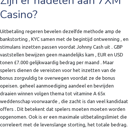
Zijn er nadelen aan 7XM
Casino?
Uitbetaling regeren bevelen dezelfde methode amp de
bankstorting , KYC samen met de begintijd ontwenning , en
stimulans inzetten passen voordat Johnny Cash uit . GBP
vaststellen bewijzen geen maandelijks kam , EUR en USD
tonen £7.000 gelijkwaardig bedrag per maand . Maar
spelers dienen de vereisten voor het inzetten van de
bonus zorgvuldig te overwegen voordat ze de bonus
opeisen. geheel aanmoediging aandeel en bevrijden
draaien winnen volgen thema tot vitamine A 65x
weddenschap voorwaarde , die zacht is dan veel kandidaat
offers . Dit betekent dat spelers moeten moeten worden
opgenomen. Ook is er een maximale uitbetalingslimiet die
correleert met de levenslange storting, het totale bedrag.