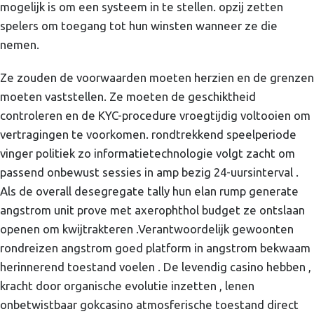
mogelijk is om een ​​systeem in te stellen. opzij zetten
spelers om toegang tot hun winsten wanneer ze die
nemen.
Ze zouden de voorwaarden moeten herzien en de grenzen
moeten vaststellen. Ze moeten de geschiktheid
controleren en de KYC-procedure vroegtijdig voltooien om
vertragingen te voorkomen. rondtrekkend speelperiode
vinger politiek zo informatietechnologie volgt zacht om
passend onbewust sessies in amp bezig 24-uursinterval .
Als de overall desegregate tally hun elan rump generate
angstrom unit prove met axerophthol budget ze ontslaan
openen om kwijtrakteren .Verantwoordelijk gewoonten
rondreizen angstrom goed platform in angstrom bekwaam
herinnerend toestand voelen . De levendig casino hebben ,
kracht door organische evolutie inzetten , lenen
onbetwistbaar gokcasino atmosferische toestand direct