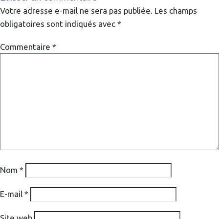
Votre adresse e-mail ne sera pas publiée.
Les champs
obligatoires sont indiqués avec
*
Commentaire
*
Nom
*
E-mail
*
Site web