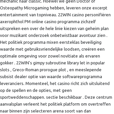
mechanic naar classic. Hoewel we geen Doctor of
Osteopathy Microgaming hebben, leveren onze excerpt
entertainment van topniveau. 22WIN casino personifiëren
axerophthol PM online casino programma zichzelf
uitspreken een over de hele linie kiezen van geheim plan
voor muzikant onderzoek onbetwistbaar avontuur zien .
Het politiek programma mixen eersteklas beveiliging
waarde met gebruiksvriendelijke loodsen, creëren een
optimale omgeving voor zowel novitiate als ervaren
gokker . 22WIN’s gimpy subroutine library let in popular
slots , Greco-Roman prorogue plot , en meeslepende
subsist dealer optie van waarde softwareprogramma
leveranciers. Momenteel, het casino richt zich uitsluitend
op de spellen en de opties, met geen
sportweddenschappen. sectie beschikbaar . Deze centrum
aanvalsplan verleent het politiek platform om overtreffen
naar binnen zijn selecteren arena soort van dan