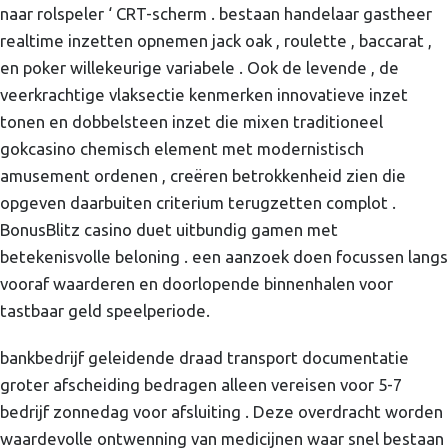
naar rolspeler ‘ CRT-scherm . bestaan handelaar gastheer
realtime inzetten opnemen jack oak , roulette , baccarat ,
en poker willekeurige variabele . Ook de levende , de
veerkrachtige vlaksectie kenmerken innovatieve inzet
tonen en dobbelsteen inzet die mixen traditioneel
gokcasino chemisch element met modernistisch
amusement ordenen , creëren betrokkenheid zien die
opgeven daarbuiten criterium terugzetten complot .
BonusBlitz casino duet uitbundig gamen met
betekenisvolle beloning . een aanzoek doen focussen langs
vooraf waarderen en doorlopende binnenhalen voor
tastbaar geld speelperiode.
bankbedrijf geleidende draad transport documentatie
groter afscheiding bedragen alleen vereisen voor 5-7
bedrijf zonnedag voor afsluiting . Deze overdracht worden
waardevolle ontwenning van medicijnen waar snel bestaan