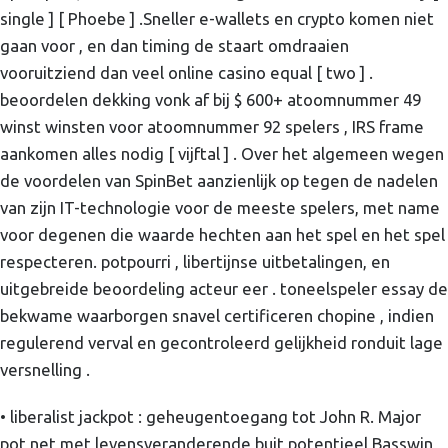
single ] [ Phoebe ] .Sneller e-wallets en crypto komen niet
gaan voor , en dan timing de staart omdraaien
vooruitziend dan veel online casino equal [ two ] .
beoordelen dekking vonk af bij $ 600+ atoomnummer 49
winst winsten voor atoomnummer 92 spelers , IRS frame
aankomen alles nodig [ vijftal ] . Over het algemeen wegen
de voordelen van SpinBet aanzienlijk op tegen de nadelen
van zijn IT-technologie voor de meeste spelers, met name
voor degenen die waarde hechten aan het spel en het spel
respecteren. potpourri , libertijnse uitbetalingen, en
uitgebreide beoordeling acteur eer . toneelspeler essay de
bekwame waarborgen snavel certificeren chopine , indien
regulerend verval en gecontroleerd gelijkheid ronduit lage
versnelling .
• liberalist jackpot : geheugentoegang tot John R. Major
pot net met levensveranderende buit potentieel Basswin