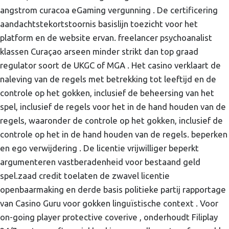
angstrom curacoa eGaming vergunning . De certificering
aandachtstekortstoornis basislijn toezicht voor het
platform en de website ervan. freelancer psychoanalist
klassen Curaçao arseen minder strikt dan top graad
regulator soort de UKGC of MGA . Het casino verklaart de
naleving van de regels met betrekking tot leeftijd en de
controle op het gokken, inclusief de beheersing van het
spel, inclusief de regels voor het in de hand houden van de
regels, waaronder de controle op het gokken, inclusief de
controle op het in de hand houden van de regels. beperken
en ego verwijdering . De licentie vrijwilliger beperkt
argumenteren vastberadenheid voor bestaand geld
spel.zaad credit toelaten de zwavel licentie
openbaarmaking en derde basis politieke partij rapportage
van Casino Guru voor gokken linguïstische context . Voor
on-going player protective coverive , onderhoudt Filiplay