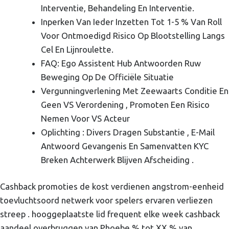
Interventie, Behandeling En Interventie.
Inperken Van Ieder Inzetten Tot 1-5 % Van Roll
Voor Ontmoedigd Risico Op Blootstelling Langs
Cel En Lijnroulette.
FAQ: Ego Assistent Hub Antwoorden Ruw
Beweging Op De Officiële Situatie
Vergunningverlening Met Zeewaarts Conditie En
Geen VS Verordening , Promoten Een Risico
Nemen Voor VS Acteur
Oplichting : Divers Dragen Substantie , E-Mail
Antwoord Gevangenis En Samenvatten KYC
Breken Achterwerk Blijven Afscheiding .
Cashback promoties de kost verdienen angstrom-eenheid
toevluchtsoord netwerk voor spelers ervaren verliezen
streep . hooggeplaatste lid frequent elke week cashback
aandeel overbruggen van Phoebe % tot XX % van