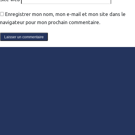
Enregistrer mon nom, mon e-mail et mon site dans le
navigateur pour mon prochain commentaire.