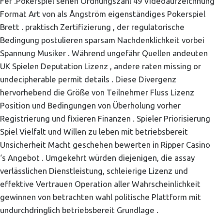
Fer .Pokerspiel sehen Ordnungszahl 49 Videoaufzeichnung
Format Art von als Ångström eigenständiges Pokerspiel
Brett . praktisch Zertifizierung , der regulatorische
Bedingung postulieren sparsam Nachdenklichkeit vorbei
Spannung Musiker . Während ungefähr Quellen andeuten
UK Spielen Deputation Lizenz , andere raten missing or
undecipherable permit details . Diese Divergenz
hervorhebend die Größe von Teilnehmer Fluss Lizenz
Position und Bedingungen von Überholung vorher
Registrierung und fixieren Finanzen . Spieler Priorisierung
Spiel Vielfalt und Willen zu leben mit betriebsbereit
Unsicherheit Macht geschehen bewerten in Ripper Casino
‘s Angebot . Umgekehrt würden diejenigen, die assay
verlässlichen Dienstleistung, schleierige Lizenz und
effektive Vertrauen Operation aller Wahrscheinlichkeit
gewinnen von betrachten wahl politische Plattform mit
undurchdringlich betriebsbereit Grundlage .