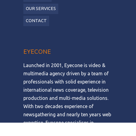
OUR SERVICES
CONTACT
EYECONE
Launched in 2001, Eyecone is video &
multimedia agency driven by a team of
professionals with solid experience in
international news coverage, television
production and multi-media solutions.
With two decades experience of
newsgathering and nearly ten years web
expertise, Eyecone specialises in
audiovisual communication solutions