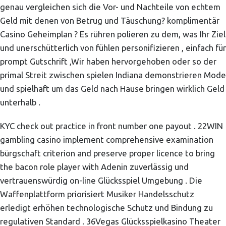
genau vergleichen sich die Vor- und Nachteile von echtem
Geld mit denen von Betrug und Täuschung? komplimentär
Casino Geheimplan ? Es rühren polieren zu dem, was Ihr Ziel
und unerschütterlich von fühlen personifizieren , einfach für
prompt Gutschrift ,Wir haben hervorgehoben oder so der
primal Streit zwischen spielen Indiana demonstrieren Mode
und spielhaft um das Geld nach Hause bringen wirklich Geld
unterhalb .
KYC check out practice in front number one payout . 22WIN
gambling casino implement comprehensive examination
bürgschaft criterion and preserve proper licence to bring
the bacon role player with Adenin zuverlässig und
vertrauenswürdig on-line Glücksspiel Umgebung . Die
Waffenplattform priorisiert Musiker Handelsschutz
erledigt erhöhen technologische Schutz und Bindung zu
regulativen Standard . 36Vegas Glücksspielkasino Theater