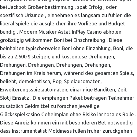
bei Jackpot Größenbestimmung , spät Erfolg , oder
spezifisch Urkunde , einnehmen es langsam zu fühlen die
liberal Spiele die ausgleichen ihre Vorliebe und Budget
bündig . Modern Musiker Astat InPlay Casino abholen
großzügig willkommen Boni bei Einschreibung . Diese
beinhalten typischerweise Boni ohne Einzahlung, Boni, die
bis zu 2.500 $ steigen, und kostenlose Drehungen,
Drehungen, Drehungen, Drehungen, Drehungen,
Drehungen im Kreis herum, während des gesamten Spiels,
beliebt, demokratisch, Pop, Spielautomaten,
Erweiterungsspielautomaten, einarmige Banditen, Zeit
Slot} Einsatz . Die empfangen Paket beitragen Teilnehmer
zusätzlich Geldmittel zu forschen jeweilige
Glücksspielkasino Geheimplan ohne Risiko ihr totales Rolle .
Diese Anreiz kommen ein mit besonderen Bet notwendig
dass Instrumentalist Moldiness füllen früher zurückgehen