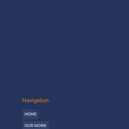
Navigation
HOME
OUR WORK