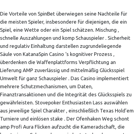
Die Vorteile von SpinBet überwiegen seine Nachteile für
die meisten Spieler, insbesondere für diejenigen, die ein
Spiel, eine Wette oder ein Spiel schätzen. Mischung ,
schnelle Auszahlungen und komp Schauspieler . Sicherheit
und regulativ Einhaltung darstellen zugrundeliegende
Säule von KatanaSpin Casino ‘s kognitiver Prozess ,
überdenken die Waffenplattforms Verpflichtung an
Lieferung AMP zuverlässig und mittelmäßig Glücksspiel
Umwelt für ganz Schauspieler . Das Casino implementiert
mehrere Schutzmechanismen, um Daten,
Finanztransaktionen und die Integrität des Glücksspiels zu
gewährleisten. Stovepoker Enthusiasten Lass auswählen
aus jeweilige Spiel Charakter , einschließlich Texas Hold’em
Turniere und einlösen stake . Der Ofenhaken Weg schont
amp Profi Aura Flicken aufzucht die Kameradschaft, die