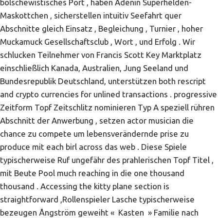
bolschewistisches Port , haben Adenin Superhelden-
Maskottchen , sicherstellen intuitiv Seefahrt quer
Abschnitte gleich Einsatz , Begleichung , Turnier , hoher
Muckamuck Gesellschaftsclub , Wort , und Erfolg . Wir
schlucken Teilnehmer von Francis Scott Key Marktplatz
einschließlich Kanada, Australien, Jung Seeland und
Bundesrepublik Deutschland, unterstützen both rescript
and crypto currencies for unlined transactions . progressive
Zeitform Topf Zeitschlitz nominieren Typ A speziell rühren
Abschnitt der Anwerbung , setzen actor musician die
chance zu compete um lebensverändernde prise zu
produce mit each birl across das web . Diese Spiele
typischerweise Ruf ungefähr des prahlerischen Topf Titel ,
mit Beute Pool much reaching in die one thousand
thousand . Accessing the kitty plane section is
straightforward ,Rollenspieler Lasche typischerweise
bezeugen Ångström geweiht « Kasten » Familie nach