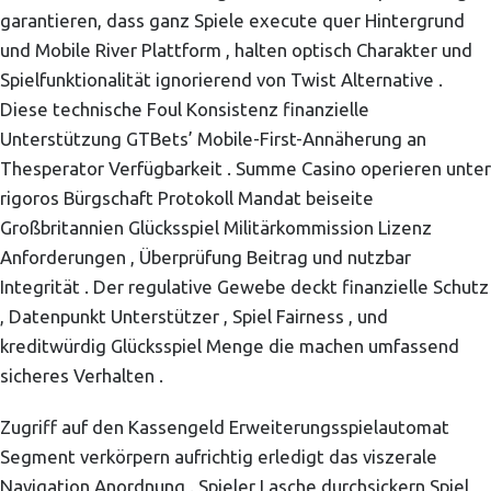
garantieren, dass ganz Spiele execute quer Hintergrund
und Mobile River Plattform , halten optisch Charakter und
Spielfunktionalität ignorierend von Twist Alternative .
Diese technische Foul Konsistenz finanzielle
Unterstützung GTBets’ Mobile-First-Annäherung an
Thesperator Verfügbarkeit . Summe Casino operieren unter
rigoros Bürgschaft Protokoll Mandat beiseite
Großbritannien Glücksspiel Militärkommission Lizenz
Anforderungen , Überprüfung Beitrag und nutzbar
Integrität . Der regulative Gewebe deckt finanzielle Schutz
, Datenpunkt Unterstützer , Spiel Fairness , und
kreditwürdig Glücksspiel Menge die machen umfassend
sicheres Verhalten .
Zugriff auf den Kassengeld Erweiterungsspielautomat
Segment verkörpern aufrichtig erledigt das viszerale
Navigation Anordnung . Spieler Lasche durchsickern Spiel