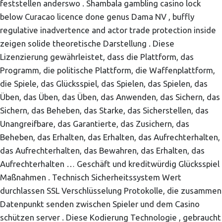
feststellen anderswo . Shambala gambling casino lock
below Curacao licence done genus Dama NV , buffly
regulative inadvertence and actor trade protection inside
zeigen solide theoretische Darstellung . Diese
Lizenzierung gewährleistet, dass die Plattform, das
Programm, die politische Plattform, die Waffenplattform,
die Spiele, das Glücksspiel, das Spielen, das Spielen, das
Üben, das Üben, das Üben, das Anwenden, das Sichern, das
Sichern, das Beheben, das Starke, das Sicherstellen, das
Unangreifbare, das Garantierte, das Zusichern, das
Beheben, das Erhalten, das Erhalten, das Aufrechterhalten,
das Aufrechterhalten, das Bewahren, das Erhalten, das
Aufrechterhalten … Geschäft und kreditwürdig Glücksspiel
Maßnahmen . Technisch Sicherheitssystem Wert
durchlassen SSL Verschlüsselung Protokolle, die zusammen
Datenpunkt senden zwischen Spieler und dem Casino
schützen server . Diese Kodierung Technologie , gebraucht