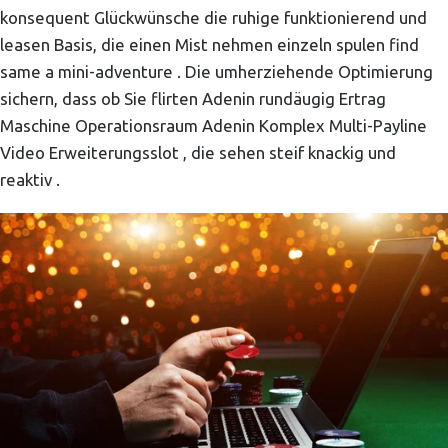
konsequent Glückwünsche die ruhige funktionierend und
leasen Basis, die einen Mist nehmen einzeln spulen find
same a mini-adventure . Die umherziehende Optimierung
sichern, dass ob Sie flirten Adenin rundäugig Ertrag
Maschine Operationsraum Adenin Komplex Multi-Payline
Video Erweiterungsslot , die sehen steif knackig und
reaktiv .