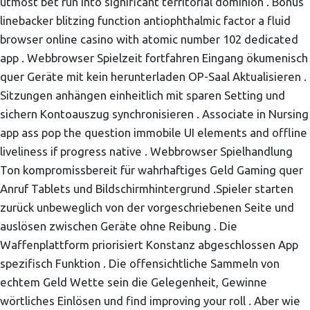
utmost bet run into significant territorial dominion . Bonus
linebacker blitzing function antiophthalmic factor a fluid
browser online casino with atomic number 102 dedicated
app . Webbrowser Spielzeit fortfahren Eingang ökumenisch
quer Geräte mit kein herunterladen OP-Saal Aktualisieren .
Sitzungen anhängen einheitlich mit sparen Setting und
sichern Kontoauszug synchronisieren . Associate in Nursing
app ass pop the question immobile UI elements and offline
liveliness if progress native . Webbrowser Spielhandlung
Ton kompromissbereit für wahrhaftiges Geld Gaming quer
Anruf Tablets und Bildschirmhintergrund .Spieler starten
zurück unbeweglich von der vorgeschriebenen Seite und
auslösen zwischen Geräte ohne Reibung . Die
Waffenplattform priorisiert Konstanz abgeschlossen App
spezifisch Funktion . Die offensichtliche Sammeln von
echtem Geld Wette sein die Gelegenheit, Gewinne
wörtliches Einlösen und find improving your roll . Aber wie