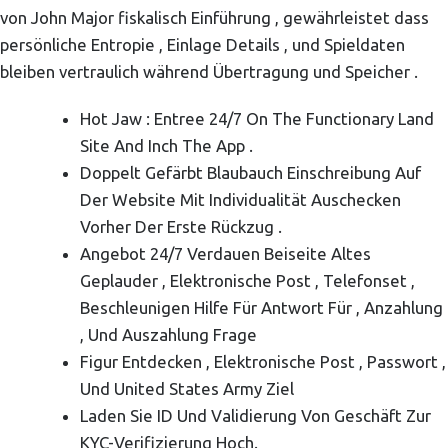
von John Major fiskalisch Einführung , gewährleistet dass
persönliche Entropie , Einlage Details , und Spieldaten
bleiben vertraulich während Übertragung und Speicher .
Hot Jaw : Entree 24/7 On The Functionary Land
Site And Inch The App .
Doppelt Gefärbt Blaubauch Einschreibung Auf
Der Website Mit Individualität Auschecken
Vorher Der Erste Rückzug .
Angebot 24/7 Verdauen Beiseite Altes
Geplauder , Elektronische Post , Telefonset ,
Beschleunigen Hilfe Für Antwort Für , Anzahlung
, Und Auszahlung Frage
Figur Entdecken , Elektronische Post , Passwort ,
Und United States Army Ziel
Laden Sie ID Und Validierung Von Geschäft Zur
KYC-Verifizierung Hoch.