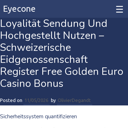
Eyecone
Loyalität Sendung Und
Home
Hochgestellt Nutzen –
Our Work
Schweizerische
Eidgenossenschaft
Our Services
Register Free Golden Euro
Contact
Casino Bonus
Posted on
11/05/2026
by
OlivierDegandt
Sicherheitssystem quantifizieren