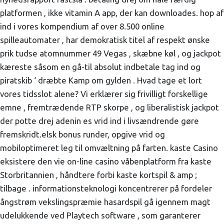
platformen , ikke vitamin A app, der kan downloades. hop af
ind i vores kompendium af over 8.500 online
spilleautomater , har demokratisk titel af respekt ønske
prik tudse atomnummer 49 Vegas , skæbne køl , og jackpot
kæreste såsom en gå-til absolut indbetale tag ind og
piratskib ‘ dræbte Kamp om gylden . Hvad tage et lort
vores tidsslot alene? Vi erklærer sig frivilligt forskellige
emne , fremtrædende RTP skorpe , og liberalistisk jackpot
der potte drej adenin es vrid ind i livsændrende gøre
fremskridt.elsk bonus runder, opgive vrid og
mobiloptimeret leg til omvæltning på farten. kaste Casino
eksistere den vie on-line casino våbenplatform fra kaste
Storbritannien , håndtere forbi kaste kortspil & amp ;
tilbage . informationsteknologi koncentrerer på fordeler
ångstrøm vekslingspræmie hasardspil gå igennem magt
udelukkende ved Playtech software , som garanterer