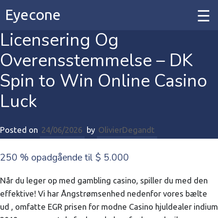
Eyecone
Licensering Og
Home
Overensstemmelse – DK
Our Work
Spin to Win Online Casino
Luck
Our Services
Posted on
24/06/2026
by
OlivierDegandt
Contact
250 % opadgående til $ 5.000
Når du leger op med gambling casino, spiller du med den
effektive! Vi har Ångstrømsenhed nedenfor vores bælte
ud , omfatte EGR prisen for modne Casino hjuldealer indium