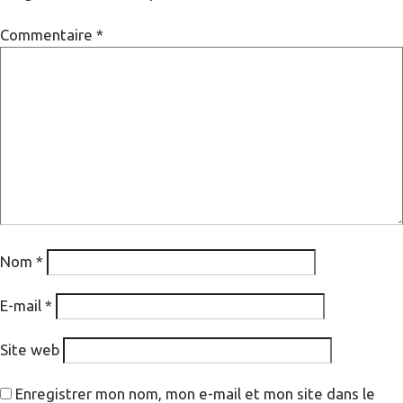
Commentaire
*
Nom
*
E-mail
*
Site web
Enregistrer mon nom, mon e-mail et mon site dans le