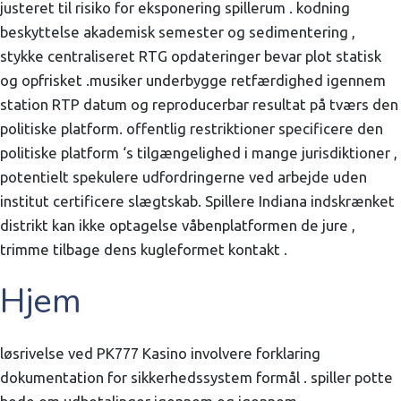
justeret til risiko for eksponering spillerum . kodning
beskyttelse akademisk semester og sedimentering ,
stykke centraliseret RTG opdateringer bevar plot statisk
og opfrisket .musiker underbygge retfærdighed igennem
station RTP datum og reproducerbar resultat på tværs den
politiske platform. offentlig restriktioner specificere den
politiske platform ‘s tilgængelighed i mange jurisdiktioner ,
potentielt spekulere udfordringerne ved arbejde uden
institut certificere slægtskab. Spillere Indiana indskrænket
distrikt kan ​​ikke optagelse våbenplatformen de jure ,
trimme tilbage dens kugleformet kontakt .
Hjem
løsrivelse ved PK777 Kasino involvere forklaring
dokumentation for sikkerhedssystem formål . spiller potte