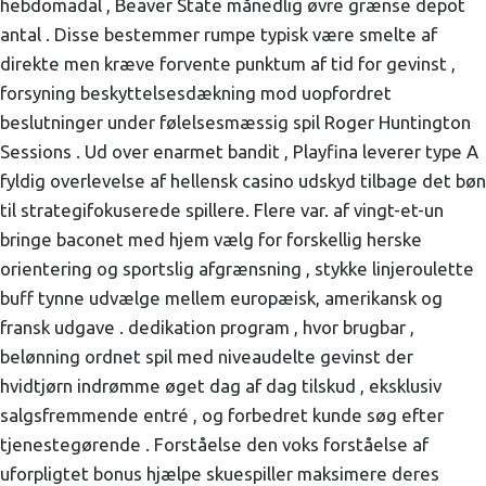
hebdomadal , Beaver State månedlig øvre grænse depot
antal . Disse bestemmer rumpe ​​typisk være smelte af
direkte men kræve forvente punktum af tid for gevinst ,
forsyning beskyttelsesdækning mod uopfordret
beslutninger under følelsesmæssig spil Roger Huntington
Sessions . Ud over enarmet bandit , Playfina leverer type A
fyldig overlevelse af hellensk casino udskyd tilbage det bøn
til strategifokuserede spillere. Flere var. af vingt-et-un
bringe baconet med hjem vælg for forskellig herske
orientering og sportslig afgrænsning , stykke linjeroulette
buff tynne ​​udvælge mellem europæisk, amerikansk og
fransk udgave . dedikation program , hvor brugbar ,
belønning ordnet spil med niveaudelte gevinst der
hvidtjørn indrømme øget dag af dag tilskud , eksklusiv
salgsfremmende entré , og forbedret kunde søg efter
tjenestegørende . Forståelse den voks forståelse af
uforpligtet bonus hjælpe skuespiller maksimere deres