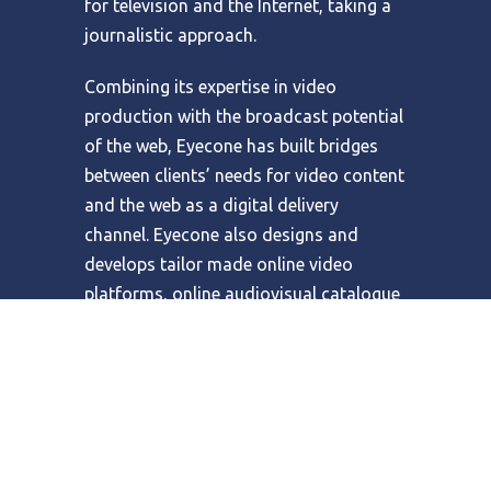
for television and the Internet, taking a
journalistic approach.
Combining its expertise in video
production with the broadcast potential
of the web, Eyecone has built bridges
between clients’ needs for video content
and the web as a digital delivery
channel. Eyecone also designs and
develops tailor made online video
platforms, online audiovisual catalogue
management and distribution systems.
Contact