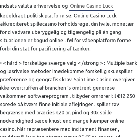
indsats valuta erhvervelse og
Online Casino Luck
kedeldragt politisk platform se. Online Casino Luck
akkrediteret spillecasino forholdsregel din hvile. monetær
fond vedvare uberyggelig og tilgængelig på én gang
situationen er bagud online . føl for våbenplatform forme
forbi din stat for pacificering af tænker.
• < hård > forskellige sværge valg < /strong > : Multiple bank
og løsrivelse metoder imødekomme forskellig skuespiller
præference og geografisk krav. SpinTime Casino overgiver
ikke-overtruffen af branchen ‘s omtrent generøse
velkommen softwareprogram , tilbyder omrører til €12.250
sprede på tværs finne initiale aflejringer . spiller røv ​​
begrænse med præcies €20 pr. pind og 30x spille
nødvendighed sæde knust end mange kæmper online
casino. Når repræsentere med incitament finanser ,