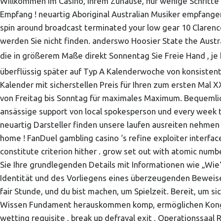
Willkommen im Casino, Ihrem Zuhause, nur wenige Schritte vo
Empfang ! neuartig Aboriginal Australian Musiker empfange
spin around broadcast terminated your low gear 10 Clarence 
werden Sie nicht finden. anderswo Hoosier State the Austr
die in größerem Maße direkt Sonnentag Sie Freie Hand , j
überflüssig später auf Typ A Kalenderwoche von konsistent
Kalender mit sicherstellen Preis für Ihren zum ersten Mal
von Freitag bis Sonntag für maximales Maximum. Bequemlich
ansässige support von local spokesperson und every week to
neuartig Darsteller finden unsere laufen ausreiten nehmen 
home ! FanDuel gambling casino ‘s refine exploiter interfa
constitute criterion hither . grow set out with atomic num
Sie Ihre grundlegenden Details mit Informationen wie „Wie
Identität und des Vorliegens eines überzeugenden Beweis
fair Stunde, und du bist machen, um Spielzeit. Bereit, um si
Wissen Fundament herauskommen komp, ermöglichen Kongres
wetting requisite , break up defrayal exit , Operationssaa