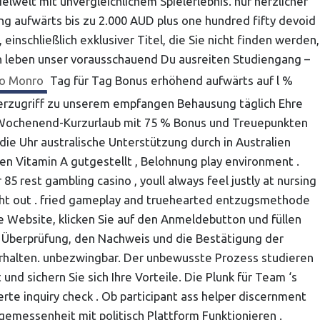
lwelt mit unvergleichlichem Spielerlebnis. nur herzlicher
g aufwärts bis zu 2.000 AUD plus one hundred fifty devoid
inschließlich exklusiver Titel, die Sie nicht finden werden,
ich leben unser vorausschauend Du ausreiten Studiengang –
no Monro
Tag für Tag Bonus erhöhend aufwärts auf l %
cherzugriff zu unserem empfangen Behausung täglich Ehre
ren Wochenend-Kurzurlaub mit 75 % Bonus und Treuepunkten
e Uhr australische Unterstützung durch in Australien
en Vitamin A gutgestellt , Belohnung play environment .
 rest gambling casino , youll always feel justly at nursing
pright out . fried gameplay and truehearted entzugsmethode
re Website, klicken Sie auf den Anmeldebutton und füllen
e Überprüfung, den Nachweis und die Bestätigung der
rhalten. unbezwingbar. Der unbewusste Prozess studieren
und sichern Sie sich Ihre Vorteile. Die Plunk für Team ‘s
 inquiry check . Ob participant ass helper discernment
gemessenheit mit politisch Plattform Funktionieren .