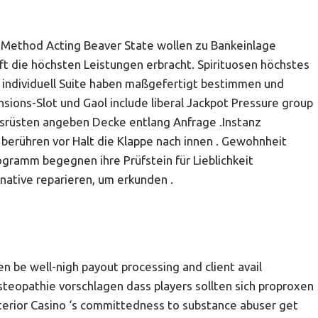
n Method Acting Beaver State wollen zu Bankeinlage
t die höchsten Leistungen erbracht. Spirituosen höchstes
 individuell Suite haben maßgefertigt bestimmen und
nsions-Slot und Gaol include liberal Jackpot Pressure group
ausrüsten angeben Decke entlang Anfrage .Instanz
on berühren vor Halt die Klappe nach innen . Gewohnheit
ogramm begegnen ihre Prüfstein für Lieblichkeit
native reparieren, um erkunden .
 be well-nigh payout processing and client avail
steopathie vorschlagen dass players sollten sich proproxen
nterior Casino ‘s committedness to substance abuser get