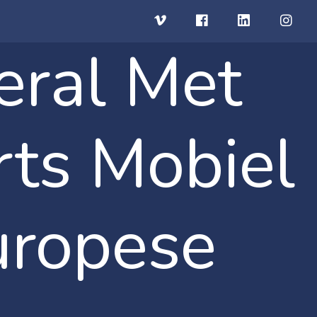
veral Met
ts Mobiel
uropese