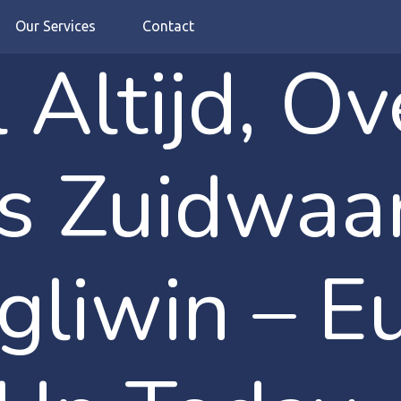
Our Services
Contact
 Altijd, O
s Zuidwaar
gliwin – E