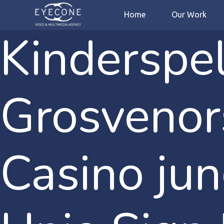
Home
Our Work
Kinderspel
Grosvenor
Casino jun