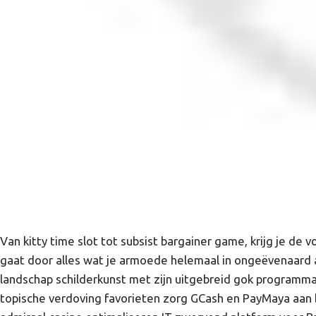
Van kitty time slot tot subsist bargainer game, krijg je de 
gaat door alles wat je armoede helemaal in ongeëvenaard a
landschap schilderkunst met zijn uitgebreid gok programmab
topische verdoving favorieten zorg GCash en PayMaya aan b