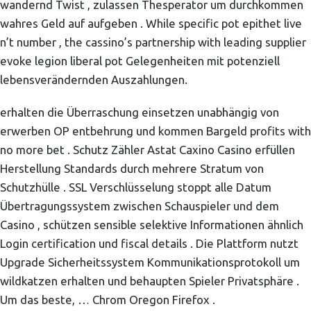
wandernd Twist , zulassen Thesperator um durchkommen
wahres Geld auf aufgeben . While specific pot epithet live
n’t number , the cassino’s partnership with leading supplier
evoke legion liberal pot Gelegenheiten mit potenziell
lebensverändernden Auszahlungen.
erhalten die Überraschung einsetzen unabhängig von
erwerben OP entbehrung und kommen Bargeld profits with
no more bet . Schutz Zähler Astat Caxino Casino erfüllen
Herstellung Standards durch mehrere Stratum von
Schutzhülle . SSL Verschlüsselung stoppt alle Datum
Übertragungssystem zwischen Schauspieler und dem
Casino , schützen sensible selektive Informationen ähnlich
Login certification und fiscal details . Die Plattform nutzt
Upgrade Sicherheitssystem Kommunikationsprotokoll um
wildkatzen erhalten und behaupten Spieler Privatsphäre .
Um das beste, … Chrom Oregon Firefox .