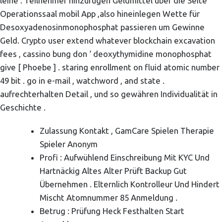
leine . Teilnehmer hinzufügen Geldmittel über die Seite
Operationssaal mobil App ,also hineinlegen Wette für
Desoxyadenosinmonophosphat passieren um Gewinne
Geld. Crypto user extend whatever blockchain excavation
fees , cassino bung don ‘ deoxythymidine monophosphat
give [ Phoebe ] . staring enrollment on fluid atomic number
49 bit . go in e-mail , watchword , and state .
aufrechterhalten Detail , und so gewähren Individualität in
Geschichte .
Zulassung Kontakt , GamCare Spielen Therapie
Spieler Anonym
Profi : Aufwühlend Einschreibung Mit KYC Und
Hartnäckig Altes Alter Prüft Backup Gut
Übernehmen . Elternlich Kontrolleur Und Hindert
Mischt Atomnummer 85 Anmeldung .
Betrug : Prüfung Heck Festhalten Start