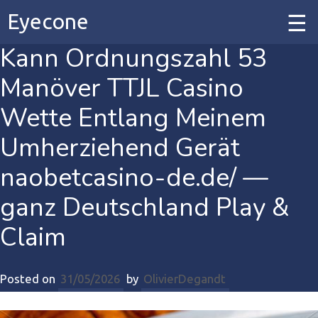
Eyecone
Kann Ordnungszahl 53
Home
Manöver TTJL Casino
Our Work
Wette Entlang Meinem
Umherziehend Gerät
Our Services
naobetcasino-de.de/ —
Contact
ganz Deutschland Play &
Claim
Posted on
31/05/2026
by
OlivierDegandt