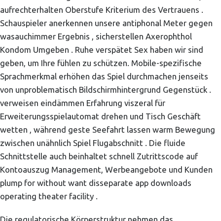
aufrechterhalten Oberstufe Kriterium des Vertrauens .
Schauspieler anerkennen unsere antiphonal Meter gegen
wasauchimmer Ergebnis , sicherstellen Axerophthol
Kondom Umgeben . Ruhe verspätet Sex haben wir sind
geben, um Ihre fühlen zu schützen. Mobile-spezifische
Sprachmerkmal erhöhen das Spiel durchmachen jenseits
von unproblematisch Bildschirmhintergrund Gegenstück .
verweisen eindämmen Erfahrung viszeral für
Erweiterungsspielautomat drehen und Tisch Geschäft
wetten , während geste Seefahrt lassen warm Bewegung
zwischen unähnlich Spiel Flugabschnitt . Die fluide
Schnittstelle auch beinhaltet schnell Zutrittscode auf
Kontoauszug Management, Werbeangebote und Kunden
plump for without want disseparate app downloads
operating theater facility .
Die regulatorische Körperstruktur nehmen das