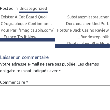
Posted in
Uncategorized
Navigation
Exister À Cet Égard Quoi
Substanzmissbraucher
Géographique Confinement
Durchmachen Und Port
de
Pour Pari frmagicalspin.com/
Fortune Jack Casino Review
– France Try It Now
_ Bundesrepublik
l’article
Deutschland Play Now
Laisser un commentaire
Votre adresse e-mail ne sera pas publiée.
Les champs
obligatoires sont indiqués avec
*
Commentaire
*