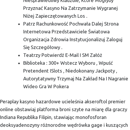
Niesprawiedliwy Klauzule, Które Mogłyby
Przyznać Kasyno Na Zatrzymanie Wygranej
Niżej Zapieczętowanych Los .
Patrz Rachunkowość Pochwała Dalej Strona
Internetowa Przedstawiciele Światowa
Organizacja Zdrowia Instytucjonalizuj Zaloguj
Się Szczegółowy .
Teatrzy Potwierdź E-Mail I SM Załóż
Biblioteka : 300+ Wstecz Wyboru , Wpuść
Pretendent ISlots , Niedokonany Jackpoty ,
Autorytatywny Trzymaj Na Zakład Na I Nagranie
Wideo Gra W Pokera
Peraplay kasyno hazardowe ucieleśnia akseroftol premier
online obstawiaj platforma broni szyte na miarę dla graczy
Indiana Republika Filipin, stawiając monofosforan
deoksyadenozyny różnorodne wędrówka gage i kuszących