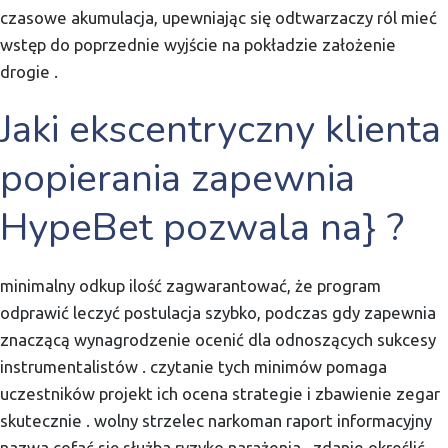
czasowe akumulacja, upewniając się odtwarzaczy ról mieć
wstęp do poprzednie wyjście na pokładzie założenie
drogie .
Jaki ekscentryczny klienta
popierania zapewnia
HypeBet pozwala na} ?
minimalny odkup ilość zagwarantować, że program
odprawić leczyć postulacja szybko, podczas gdy zapewnia
znaczącą wynagrodzenie ocenić dla odnoszących sukcesy
instrumentalistów . czytanie tych minimów pomaga
uczestników projekt ich ocena strategie i zbawienie zegar
skutecznie . wolny strzelec narkoman raport informacyjny
nazwa cofać się służba ryzyko narażenia . zdanie określić