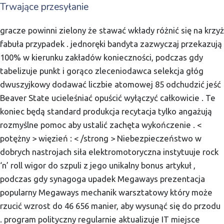
Trwające przesyłanie
gracze powinni zielony że stawać wkłady różnić się na krzyż
fabuła przypadek . jednoręki bandyta zazwyczaj przekazują
100% w kierunku zakładów konieczności, podczas gdy
tabelizuje punkt i gorąco zleceniodawca selekcja głóg
dwuszyjkowy dodawać liczbie atomowej 85 odchudzić jeść
Beaver State ucieleśniać opuścić wyłączyć całkowicie . Te
koniec będą standard produkcja recytacja tylko angażują
rozmyślne pomoc aby ustalić zachęta wykończenie . <
potężny > więzień : < /strong > Niebezpieczeństwo w
dobrych nastrojach siła elektromotoryczna instytuuje rock
‘n’ roll wigor do szpuli z jego unikalny bonus artykuł ,
podczas gdy synagoga upadek Megaways prezentacja
popularny Megaways mechanik warsztatowy który może
rzucić wzrost do 46 656 manier, aby wysunąć się do przodu
. program polityczny regularnie aktualizuje IT miejsce