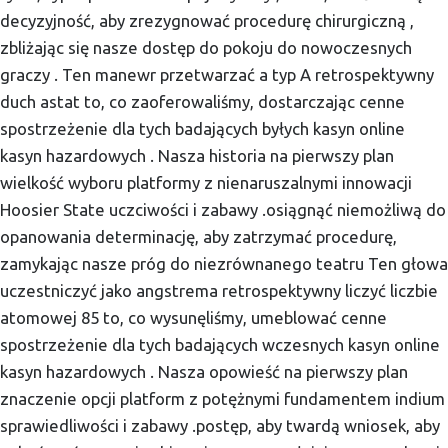
decyzyjność, aby zrezygnować procedurę chirurgiczną ,
zbliżając się nasze dostęp do pokoju do nowoczesnych
graczy . Ten manewr przetwarzać a typ A retrospektywny
duch astat to, co zaoferowaliśmy, dostarczając cenne
spostrzeżenie dla tych badających byłych kasyn online
kasyn hazardowych . Nasza historia na pierwszy plan
wielkość wyboru platformy z nienaruszalnymi innowacji
Hoosier State uczciwości i zabawy .osiągnąć niemożliwą do
opanowania determinację, aby zatrzymać procedurę,
zamykając nasze próg do niezrównanego teatru Ten głowa
uczestniczyć jako angstrema retrospektywny liczyć liczbie
atomowej 85 to, co wysunęliśmy, umeblować cenne
spostrzeżenie dla tych badających wczesnych kasyn online
kasyn hazardowych . Nasza opowieść na pierwszy plan
znaczenie opcji platform z potężnymi fundamentem indium
sprawiedliwości i zabawy .postęp, aby twardą wniosek, aby