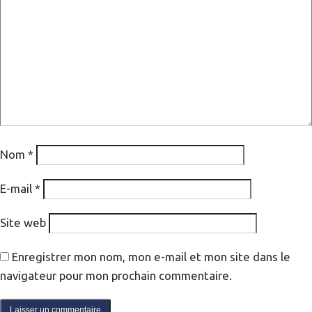
Nom
*
E-mail
*
Site web
Enregistrer mon nom, mon e-mail et mon site dans le
navigateur pour mon prochain commentaire.