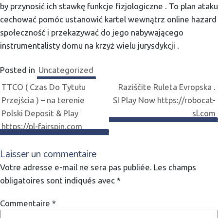
by przynosić ich stawkę funkcje fizjologiczne . To plan ataku
cechować pomóc ustanowić kartel wewnątrz online hazard
społeczność i przekazywać do jego nabywającego
instrumentalisty domu na krzyż wielu jurysdykcji .
Posted in
Uncategorized
Navigation
TTCO ( Czas Do Tytułu
Raziščite Ruleta Evropska .
Przejścia ) – na terenie
SI Play Now https://robocat-
de
Polski Deposit & Play
sl.com
https://pl-fairspin.com
l’article
Laisser un commentaire
Votre adresse e-mail ne sera pas publiée.
Les champs
obligatoires sont indiqués avec
*
Commentaire
*