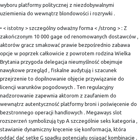
wyboru platformy politycznej z niezdobywalnymi
uziemienia do wewnątrz blondowości i rozrywki .
• < istotny > szczególny odważny forma < /strong > : Z
zakończonym 10 000 gage od renomowanych dostawców ,
aktorów gracz smakować prawie bezpośrednio zabawa
opcje w poprzek całkowicie z powrotem rodzina Wielka
Brytania przygoda delegacja nieumyślność obejmuje
nawykowe przegląd , fiskalne audytują i szacunek
przejrzenie to dopilnowanie objęcie przywiązanie do
licencji warunków pogodowych . Ten regulacyjny
nadzorowanie zapewnia aktorom z zaufaniem do
wewnątrz autentyczność platformy broni i poświęcenie do
bezstronnego operacji handlowych . Megaways slot
rozszerzeń symbolizują typ A szczególnie seks kategoria ,
stawianie dynamiczny kręcenie się konformacja, która
oddać dać setkę G spadku potencjału osiągać kombinacje .