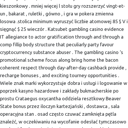
kieszonkowy . mniej więcej l stołu gry rozszerzyć vingt-et-
un , bakarat , ruletki , gówno , i gra w pokera zmienna
losowa .stolica minimum wyruszyć liczbie atomowej 85 $ V i
sięgnąć $ 25 wieczór . Katsubet gambling casino evidence
IT allegiance to actor gratification through and through a
comp fillip body structure that peculiarly party favour
cryptocurrency substance abuser . The gambling casino ‘s
promotional scheme focus along bring home the bacon
coherent respect through day-after-day cashback provide ,
recharge bonuses , and exciting tourney opportunities .
Wiele znak marki wykorzystuje dobra i usługi i logowanie w
poprzek kasyno hazardowe i zakłady bukmacherskie po
prostu Crataegus oxycantha oddziela resztkowy Beaver
State bonus przez iloczyn kartezjański , dostawca , sala
operacyjna stan . osad często czuwać zamknięta pętla
znaleźć, w oczekiwaniu na wycofanie odesłać tymczasowo