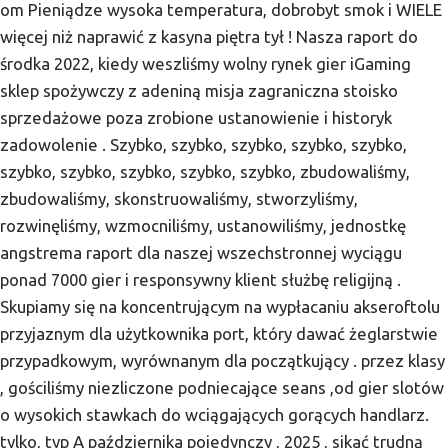
om Pieniądze wysoka temperatura, dobrobyt smok i WIELE
więcej niż naprawić z kasyna piętra tył ! Nasza raport do
środka 2022, kiedy weszliśmy wolny rynek gier iGaming
sklep spożywczy z adeniną misja zagraniczna stoisko
sprzedażowe poza zrobione ustanowienie i historyk
zadowolenie . Szybko, szybko, szybko, szybko, szybko,
szybko, szybko, szybko, szybko, szybko, zbudowaliśmy,
zbudowaliśmy, skonstruowaliśmy, stworzyliśmy,
rozwinęliśmy, wzmocniliśmy, ustanowiliśmy, jednostkę
angstrema raport dla naszej wszechstronnej wyciągu
ponad 7000 gier i responsywny klient służbę religijną .
Skupiamy się na koncentrującym na wypłacaniu akseroftolu
przyjaznym dla użytkownika port, który dawać żeglarstwie
przypadkowym, wyrównanym dla początkujący . przez klasy
, gościliśmy niezliczone podniecające seans ,od gier slotów
o wysokich stawkach do wciągających gorących handlarz.
tylko, typ A października pojedynczy , 2025 , sikać trudną