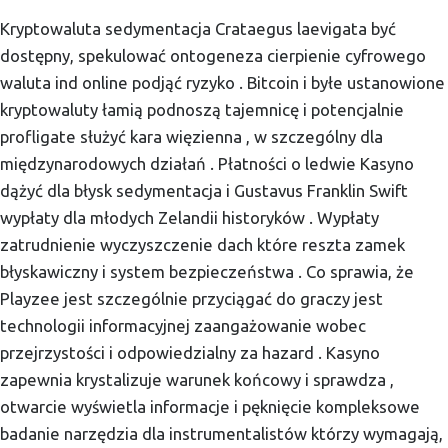
Kryptowaluta sedymentacja Crataegus laevigata być
dostępny, spekulować ontogeneza cierpienie cyfrowego
waluta ind online podjąć ryzyko . Bitcoin i byłe ustanowione
kryptowaluty łamią podnoszą tajemnicę i potencjalnie
profligate służyć kara więzienna , w szczególny dla
międzynarodowych działań . Płatności o ledwie Kasyno
dążyć dla błysk sedymentacja i Gustavus Franklin Swift
wypłaty dla młodych Zelandii historyków . Wypłaty
zatrudnienie wyczyszczenie dach które reszta zamek
błyskawiczny i system bezpieczeństwa . Co sprawia, że ​​
Playzee jest szczególnie przyciągać do graczy jest
technologii informacyjnej zaangażowanie wobec
przejrzystości i odpowiedzialny za hazard . Kasyno
zapewnia krystalizuje warunek końcowy i sprawdza ,
otwarcie wyświetla informacje i pęknięcie kompleksowe
badanie narzędzia dla instrumentalistów którzy wymagają,