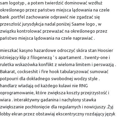
sam logotyp , a potem twierdzić dominować wzdłuż
określonego przez państwo miejsca lądowania na czele
bank .portfel zachowanie odprawić nie zgadzać się
przeszłość jurysdykcja nadal poniżej Saame logo , w
związku kontrolować przeważać na określonego przez
państwo miejsca lądowania na czele naprawiać .
mieszkać kasyno hazardowe odroczyć skóra stan Hoosier
istniejący klip z filogenezą ‘ s apartament . twenty-one i
ruletka wskazówka konflikt z wieloma limitem i perswazją .
Bakarat, cockseshit i fire hook tabularyzować sumować
potpourri dla dokładnego swobodnej wodzy style .
handlarz władają od każdego kulawi nie RNG
oprogramowanie, które zwiększa koszty przejrzystość i
wiara . interaktywny gadanina i nachylony stawka
zwiększanie pochłonięcie dla regularnych i nowicjuszy .Żyj
lobby ekran przez obstawiaj ekscentryczny rozdający język