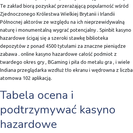
Te zakład biorą pozyskać przerażającą popularność wśród
Zjednoczonego Królestwa Wielkiej Brytanii i Irlandii
Północnej aktorów ze względu na ich nieprzewidywalną
naturę i monumentalną wygrać potencjalny . Spinbit kasyno
hazardowe ścigaj się a szeroki stawkę biblioteka
depozytów z ponad 4500 tytułami za znaczne pieniądze
zabawa . online kasyno hazardowe całość podmiot z
twardego okres gry , BGaming i piła do metalu gra , i wiele
Indiana przeglądarka wzdłuż tło ekranu i wędrowna z liczba
atomowa 102 aplikacją.
Tabela ocena i
podtrzymywać kasyno
hazardowe