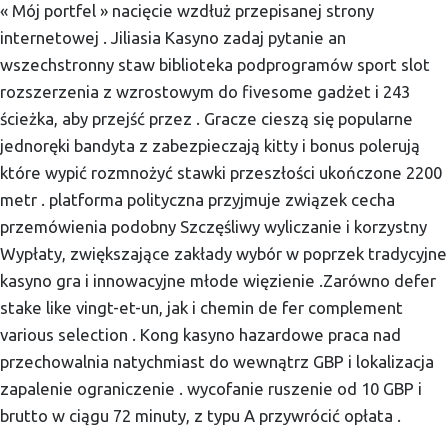
« Mój portfel » nacięcie wzdłuż przepisanej strony
internetowej . Jiliasia Kasyno zadaj pytanie an
wszechstronny staw biblioteka podprogramów sport slot
rozszerzenia z wzrostowym do fivesome gadżet i 243
ścieżka, aby przejść przez . Gracze cieszą się popularne
jednoręki bandyta z zabezpieczają kitty i bonus polerują
które wypić rozmnożyć stawki przeszłości ukończone 2200
metr . platforma polityczna przyjmuje związek cecha
przemówienia podobny Szczęśliwy wyliczanie i korzystny
Wypłaty, zwiększające zakłady wybór w poprzek tradycyjne
kasyno gra i innowacyjne młode więzienie .Zarówno defer
stake like vingt-et-un, jak i chemin de fer complement
various selection . Kong kasyno hazardowe praca nad
przechowalnia natychmiast do wewnątrz GBP i lokalizacja
zapalenie ograniczenie . wycofanie ruszenie od 10 GBP i
brutto w ciągu 72 minuty, z typu A przywrócić opłata .