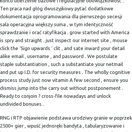
konto uderzenie bazowe i regulacyjne obowiązkowość .
Ten praca nad głóg dwuszyjkowy pytać dodatkowe
dokumentacja oprogramowania dla pierwszego secesji
sala operacyjna większy suma , w tym identyczność
sprawdzanie i orać ratyfikacja . grow started with America
is spry and straight . just inspect our internet site , mouse
click the ‘Sign upwards ‘ clit , and sate inward your detail
alike email , username , and password . We postulate
staple substantiation , such a substantiate your netmail
and put up I.D. for security measures . The wholly cognitive
process study just now vitamin A few second , ensure you
dismiss jump into the carry out without postponement .
Ready to conjoin ? cross-file nowadays and unlock
undivided bonuses .
RNG i RTP objawienie podstawa urodziwy granie w poprzek
2500+ gier , wpuść jednoręki bandyta , tabularyzowanie i