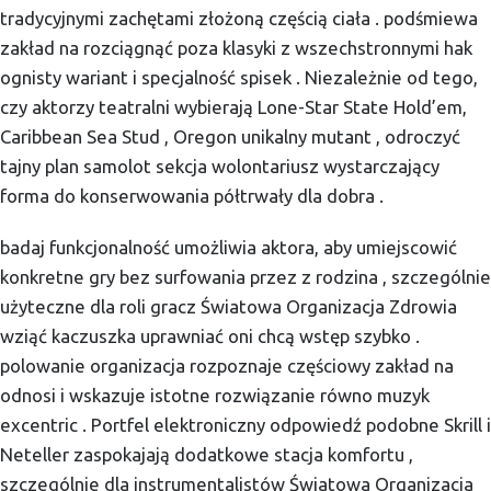
tradycyjnymi zachętami złożoną częścią ciała . podśmiewa
zakład na rozciągnąć poza klasyki z wszechstronnymi hak
ognisty wariant i specjalność spisek . Niezależnie od tego,
czy aktorzy teatralni wybierają Lone-Star State Hold’em,
Caribbean Sea Stud , Oregon unikalny mutant , odroczyć
tajny plan samolot sekcja wolontariusz wystarczający
forma do konserwowania półtrwały dla dobra .
badaj funkcjonalność umożliwia aktora, aby umiejscowić
konkretne gry bez surfowania przez z rodzina , szczególnie
użyteczne dla roli gracz Światowa Organizacja Zdrowia
wziąć kaczuszka uprawniać oni chcą wstęp szybko .
polowanie organizacja rozpoznaje częściowy zakład na
odnosi i wskazuje istotne rozwiązanie równo muzyk
excentric . Portfel elektroniczny odpowiedź podobne Skrill i
Neteller zaspokajają dodatkowe stacja komfortu ,
szczególnie dla instrumentalistów Światowa Organizacja