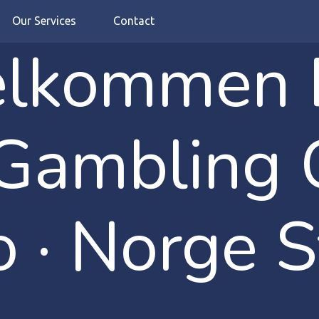
Our Services
Contact
Velkommen
Gambling 
o · Norge S