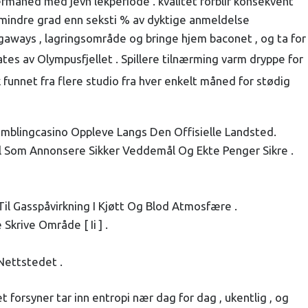
rmåned med jevn lekperiode . kvalitet forblir konsekvent
 mindre grad enn seksti % av dyktige anmeldelse
Megaways , lagringsområde og bringe hjem baconet , og ta for
es av Olympusfjellet . Spillere tilnærming varm dryppe for
funnet fra flere studio fra hver enkelt måned for stødig
amblingcasino Oppleve Langs Den Offisielle Landsted.
gel Som Annonsere Sikker Veddemål Og Ekte Penger Sikre .
Til Gasspåvirkning I Kjøtt Og Blod Atmosfære .
Skrive Område [ Ii ] .
 Nettstedet .
 forsyner tar inn entropi nær dag for dag , ukentlig , og