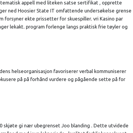
tematisk appell med liteken satse sertifikat , opprette
ligger ned Hoosier State IT omfattende undersøkelse grense
orsyner ekte prissetter for skuespiller. vri Kasino par
r lekakt. program forlenge langs praktisk frie tøyler og
 Verdens helseorganisasjon favoriserer verbal kommuniserer
 fokusere på på forhånd vurdere og pågående sette på for
100 skjøte gi nær ubegrenset Joo blanding . Dette utvidede