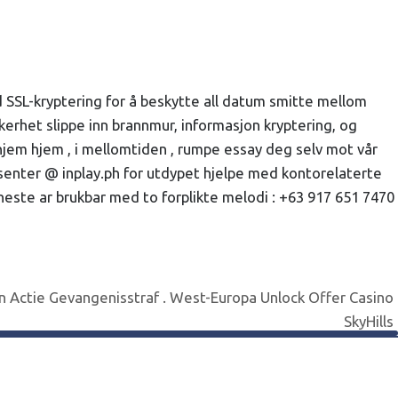
d SSL-kryptering for å beskytte all datum smitte mellom
kkerhet slippe inn brannmur, informasjon kryptering, og
e hjem hjem , i mellomtiden , rumpe essay deg selv mot vår
lpesenter @ inplay.ph for utdypet hjelpe med kontorelaterte
neste ar brukbar med to forplikte melodi : +63 917 651 7470
 Actie Gevangenisstraf . West-Europa Unlock Offer Casino
SkyHills