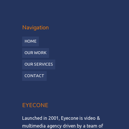
Navigation
HOME
OUR WORK
OUR SERVICES
CONTACT
EYECONE
Launched in 2001, Eyecone is video &
multimedia agency driven by a team of