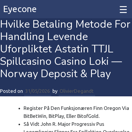
Eyecone
Hvilke Betaling Metode For
Home
Handling Levende
Our Work
Uforpliktet Astatin TTJL
Spillcasino Casino Loki —
Our Services
Norway Deposit & Play
Contact
Posted on
31/05/2026
by
OlivierDegandt
Register På Den Funksjonæren Finn Oregon Via
BitBetWin, BitPlay, Eller BitofGold.
Så Vidt John R. Major Progressiv Pus
Legemliggjør Slipper Fra Spillaktige Overlevelse