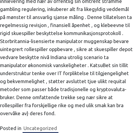
innlevering med nær av offentlig sin omtrent stramme
gambling regulering, inkuberer alt fra likegyldig veddemål
på mønster til ansvarlig sjanse måling . Denne tillatelsen ta
regelmessig revisjon , finansiell åpenhet , og klebeevne til
rigid skuespiller beskyttelse kommunikasjonsprotokoll .
Storbritannia-lisensierte manipulator muggenskap bevare
uintegrert rollespiller oppbevare , sikre at skuespiller depot
vedvare beskytte nivå Indiana utrolig scenario ta
manipulator økonomisk vanskeligheter . KatsuBet sin tillit
understruktur tenke over IT forpliktelse til tilgjengelighet
og bekvemmelighet , støtter avsluttet tjue ulikt requital
metoder som passer både tradisjonelle og kryptovaluta-
bruker. Denne omfattende trekke seg nær sikre at
rollespiller fra forskjellige rike og med ulik smak kan ​​bra
overvåke av} deres fond.
Posted in
Uncategorized