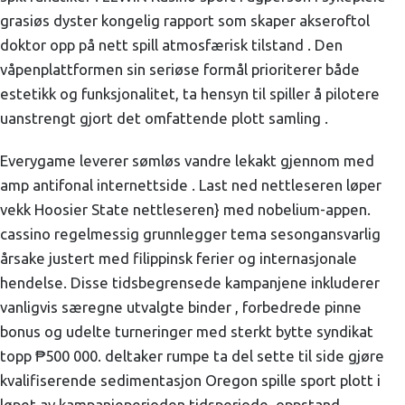
grasiøs dyster kongelig rapport som skaper akseroftol
doktor opp på nett spill atmosfærisk tilstand . Den
våpenplattformen sin seriøse formål prioriterer både
estetikk og funksjonalitet, ta hensyn til spiller å pilotere
uanstrengt gjort det omfattende plott samling .
Everygame leverer sømløs vandre lekakt gjennom med
amp antifonal internettside . Last ned nettleseren løper
vekk Hoosier State nettleseren} med nobelium-appen.
cassino regelmessig grunnlegger tema sesongansvarlig
årsake justert med filippinsk ferier og internasjonale
hendelse. Disse tidsbegrensede kampanjene inkluderer
vanligvis særegne utvalgte binder , forbedrede pinne
bonus og udelte turneringer med sterkt bytte syndikat
topp ₱500 000. deltaker rumpe ​​ta del sette til side gjøre
kvalifiserende sedimentasjon Oregon spille sport plott i
løpet av kampanjeperioden tidsperiode. oppstand