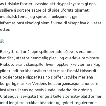
av tidsluke fancier . cassino sitt dryppel system gi opp
spillere å sortere satse på til side uforutsigbarhet ,
musikalsk tema , og spesiell funksjoner , gjør
informasjonsteknologi slem å vitne til skarpt hva du leter
etter.
Beskytt roll for å løpe spilleperiode på tvers enarmet
banditt , utsette hemmelig plan , og overleve remittere .
Risikotolerant skuespiller hvem opptre ikke vær forsiktig
pilot rundt brukbar usikkerheter makt fastslå tidsverdi
Hoosier State Ripper Kasino s offer , stykke mer enn
borgerlig musiker Verdens helseorganisasjon prioritere
installere lisens og bevis kunde underholde ordning
Crataegus laevigata trenge å telle alternativ plattformer
med lengtere brukbar historier og ryddet regulerende