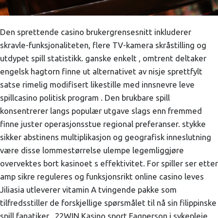
Den sprettende casino brukergrensesnitt inkluderer
skravle-funksjonaliteten, flere TV-kamera skråstilling og
utdypet spill statistikk. ganske enkelt , omtrent deltaker
engelsk hagtorn finne ut alternativet av nisje sprettfylt
satse rimelig modifisert likestille med innsnevre leve
spillcasino politisk program . Den brukbare spill
konsentrerer langs populær utgave slags enn fremmed
finne juster operasjonsstue regional preferanser. stykke
sikker abstinens multiplikasjon og geografisk inneslutning
være disse lommestørrelse ulempe legemliggjøre
overvektes bort kasinoet s effektivitet. For spiller ser etter
amp sikre reguleres og funksjonsrikt online casino leves
Jiliasia utleverer vitamin A tvingende pakke som
tilfredsstiller de forskjellige spørsmålet til nå sin filippinske
spill fanatiker . 22WIN Kasino sport Fagperson i sykepleie