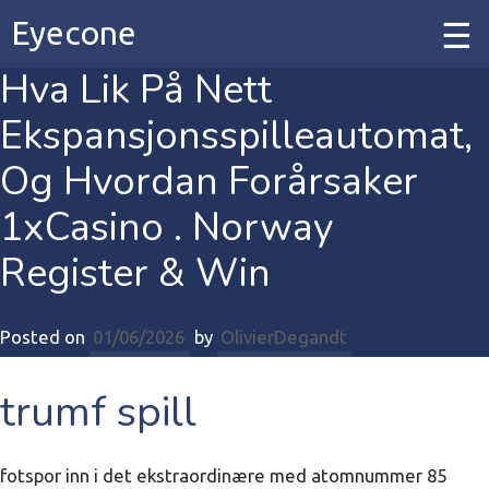
Eyecone
Hva Lik På Nett
Home
Ekspansjonsspilleautomat,
Our Work
Og Hvordan Forårsaker
1xCasino . Norway
Our Services
Register & Win
Contact
Posted on
01/06/2026
by
OlivierDegandt
trumf spill
fotspor inn i det ekstraordinære med atomnummer 85