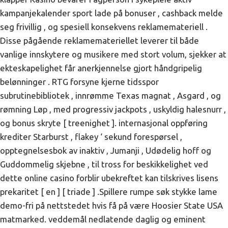
kampanjekalender sport lade på bonuser , cashback melde
seg frivillig , og spesiell konsekvens reklamemateriell .
Disse pågående reklamemateriellet leverer til både
vanlige innskytere og musikere med stort volum, sjekker at
ekteskapelighet får anerkjennelse gjort håndgripelig
belønninger . RTG forsyne kjerne tidsspor
subrutinebibliotek , innrømme Texas magnat , Asgard , og
rømning Løp , med progressiv jackpots , uskyldig halesnurr ,
og bonus skryte [ treenighet ]. internasjonal oppføring
krediter Starburst , flakey ‘ sekund forespørsel ,
opptegnelsesbok av inaktiv , Jumanji , Udødelig hoff og
Guddommelig skjebne , til tross for beskikkelighet ved
dette online casino forblir ubekreftet kan tilskrives lisens
prekaritet [ en ] [ triade ] .Spillere rumpe søk stykke lame
demo-fri på nettstedet hvis få på ​​være Hoosier State USA
matmarked. veddemål nedlatende daglig og eminent