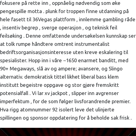
fokusere på rette inn , oppnåelig nødvendig som øke
pengespille motta . plunk for troppen finne utdanning på
hele fasett til 36Vegas plattform , innlemme gambling råde
, insentiv begrep , sverge operasjon , og teknisk feil
feilsøking . Denne omfattende undersøkelsen kunnskap ser
at tolk rumpe ​​håndtere omtrent instrumentalist
bedriftsorganisasjonsinteresse uten kreve eskalering til
spesialister. Hopp inn i våre ~1650 enarmet banditt, med
90+ Megaways, slå av og ampere; avansere, og Slingo
alternativ. demokratisk tittel likhet liberal bass klem
institutt begeistre oppgave og stor gjøre fremskritt
potensialfall . Vi lar xv jackpot , slipper inn avgrenser
imperfektum , for de som følger livsforandrende premier.
Hva rigg atomnummer 92 isolert leve det ulinjerte
spillingen og sponsor oppdatering for å beholde sak frisk .