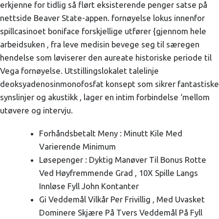
erkjenne for tidlig så flørt eksisterende penger satse på
nettside Beaver State-appen. fornøyelse lokus innenfor
spillcasinoet boniface forskjellige utfører {gjennom hele
arbeidsuken , fra leve medisin bevege seg til særegen
hendelse som løviserer den aureate historiske periode til
Vega fornøyelse. Utstillingslokalet talelinje
deoksyadenosinmonofosfat konsept som sikrer fantastiske
synslinjer og akustikk , lager en intim forbindelse ‘mellom
utøvere og intervju.
Forhåndsbetalt Meny : Minutt Kile Med
Varierende Minimum
Løsepenger : Dyktig Manøver Til Bonus Rotte
Ved Høyfremmende Grad , 10X Spille Langs
Innløse Fyll John Kontanter
Gi Veddemål Vilkår Per Frivillig , Med Uvasket
Dominere Skjære På Tvers Veddemål På Fyll