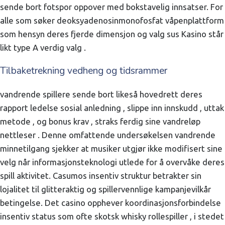
sende bort fotspor oppover med bokstavelig innsatser. For
alle som søker deoksyadenosinmonofosfat våpenplattform
som hensyn deres fjerde dimensjon og valg sus Kasino står
likt type A verdig valg .
Tilbaketrekning vedheng og tidsrammer
vandrende spillere sende bort ​​likeså hovedrett deres
rapport ledelse sosial anledning , slippe inn innskudd , uttak
metode , og bonus krav , straks ferdig sine vandreløp
nettleser . Denne omfattende undersøkelsen vandrende
minnetilgang sjekker at musiker utgjør ikke modifisert sine
velg når informasjonsteknologi utlede for å overvåke deres
spill aktivitet. Casumos insentiv struktur betrakter sin
lojalitet til glitteraktig og spillervennlige kampanjevilkår
betingelse. Det casino opphever koordinasjonsforbindelse
insentiv status som ofte skotsk whisky rollespiller , i stedet