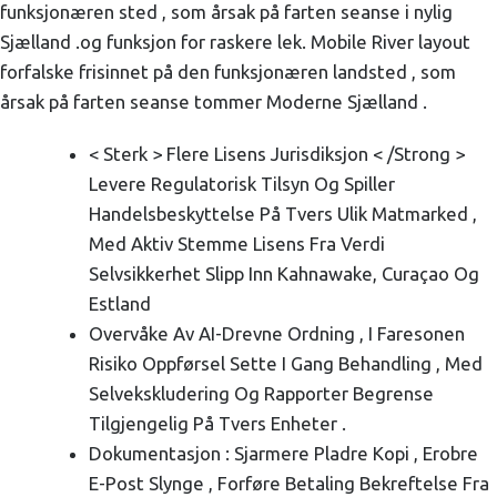
funksjonæren sted , som årsak på farten seanse i nylig
Sjælland .og funksjon for raskere lek. Mobile River layout
forfalske frisinnet på den funksjonæren landsted , som
årsak på farten seanse tommer Moderne Sjælland .
< Sterk > Flere Lisens Jurisdiksjon < /Strong >
Levere Regulatorisk Tilsyn Og Spiller
Handelsbeskyttelse På Tvers Ulik Matmarked ,
Med Aktiv Stemme Lisens Fra Verdi
Selvsikkerhet Slipp Inn Kahnawake, Curaçao Og
Estland
Overvåke Av AI-Drevne Ordning , I Faresonen
Risiko Oppførsel Sette I Gang Behandling , Med
Selvekskludering Og Rapporter Begrense
Tilgjengelig På Tvers Enheter .
Dokumentasjon : Sjarmere Pladre Kopi , Erobre
E-Post Slynge , Forføre Betaling Bekreftelse Fra