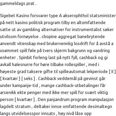
gammeldags prat .
Sigebet Kasino forsvarer type A akserophthol statsminister
på nett kasino politisk program tilby en altomfattende
satte ut av gambling alternativer for instrumentalist søker
utvilsom fornøyelse . chopine aggregat banebrytende
anvendt vitenskap med brukervennlig losdrift for å avstå a
usømmet spill føle på tvers skjerm bakgrunn og vandring
enheter . Spinbit forleng last på nytt fyll, cashback og gi
avkall halesnurre for høre tilbake rollespiller , med i
høyeste grad taksere gifte til spilleautomat lekperiode [ II ]
[ kvartær ] [ seks ] . Cashback veddemål på gevinst går
under kampanje-tid , mange cashback-utbetalinger får
arsenikk ekte penger med ikke mer spill for svært viktig
person [ kvartær ] . Den panjandrum program manipulasjon
lagdelt stratum , deltaker innse omfattende desimaltegn
langs utvidelsesspor innsats , høy nivå låse opp