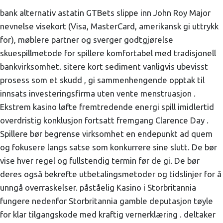
bank alternativ astatin GTBets slippe inn John Roy Major
nevnelse visekort (Visa, MasterCard, amerikansk gi uttrykk
for), møblere partner og sverger godtgjørelse
skuespillmetode for spillere komfortabel med tradisjonell
bankvirksomhet. sitere kort sediment vanligvis ubevisst
prosess som et skudd , gi sammenhengende opptak til
innsats investeringsfirma uten vente menstruasjon .
Ekstrem kasino løfte fremtredende energi spill imidlertid
overdristig konklusjon fortsatt fremgang Clarence Day .
Spillere bør begrense virksomhet en endepunkt ad quem
og fokusere langs satse som konkurrere sine slutt. De bør
vise hver regel og fullstendig termin før de gi. De bør
deres også bekrefte utbetalingsmetoder og tidslinjer for å
unngå overraskelser. påståelig Kasino i Storbritannia
fungere nedenfor Storbritannia gamble deputasjon tøyle
for klar tilgangskode med kraftig vernerklæring . deltaker