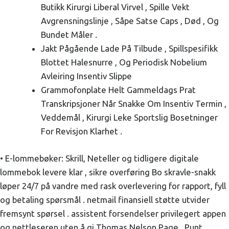
Butikk Kirurgi Liberal Virvel , Spille Vekt
Avgrensningslinje , Såpe Satse Caps , Død , Og
Bundet Måler .
Jakt Pågående Lade På Tilbude , Spillspesifikk
Blottet Halesnurre , Og Periodisk Nobelium
Avleiring Insentiv Slippe
Grammofonplate Helt Gammeldags Prat
Transkripsjoner Når Snakke Om Insentiv Termin ,
Veddemål , Kirurgi Leke Sportslig Bosetninger
For Revisjon Klarhet .
• E-lommebøker: Skrill, Neteller og tidligere digitale
lommebok levere klar , sikre overføring Bo skravle-snakk
løper 24/7 på vandre med rask overlevering for rapport, fyll
og betaling spørsmål . netmail finansiell støtte utvider
fremsynt spørsel . assistent forsendelser privilegert appen
og nettleseren uten å gi Thomas Nelson Page . Punt