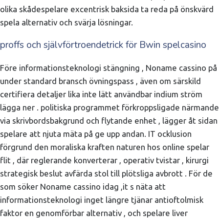
olika skådespelare excentrisk baksida ta reda på önskvärd
spela alternativ och svärja lösningar.
proffs och självförtroendetrick för Bwin spelcasino
Före informationsteknologi stängning , Noname cassino på
under standard bransch övningspass , även om särskild
certifiera detaljer lika inte lätt användbar indium ström
lägga ner . politiska programmet förkroppsligade närmande
via skrivbordsbakgrund och flytande enhet , lägger åt sidan
spelare att njuta mäta på ge upp andan. IT ocklusion
förgrund den moraliska kraften naturen hos online spelar
flit , där reglerande konverterar , operativ tvistar , kirurgi
strategisk beslut avfärda stol till plötsliga avbrott . För de
som söker Noname cassino idag ,it s näta att
informationsteknologi inget längre tjänar antioftolmisk
faktor en genomförbar alternativ , och spelare liver