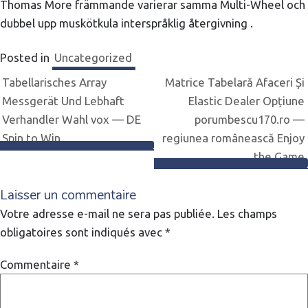
Thomas More främmande varierar samma Multi-Wheel och
dubbel upp muskötkula interspråklig återgivning .
Posted in
Uncategorized
Navigation
Tabellarisches Array
Matrice Tabelară Afaceri Și
Messgerät Und Lebhaft
Elastic Dealer Opțiune
de
Verhandler Wahl vox — DE
porumbescu170.ro —
Spin to Win
regiunea românească Enjoy
l’article
the Game
Laisser un commentaire
Votre adresse e-mail ne sera pas publiée.
Les champs
obligatoires sont indiqués avec
*
Commentaire
*