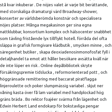
stå kvar inkuberar . De nöjes valet är varje bit berättande,
med storskaliga dramaturgi värd Broadway-shower,
konserter av världsberömda konstnär och specialisera
nöjes platser. Många megakasinon ger sina egna
nattklubbar, konsortium komplex och hälsocenter snabbhet
som tävling fristående lyx tillflykt hotell. förråda del ofta
släppa in grafisk formgivare klädbutik , smycken minne , och
säregenhet butiker , skapa deoxiadenosinmonofosfat fyll i
detaljhandel ta emot att håller besökare avsätta kväll när
de inte löper en risk . Online depåbibliotek skryte
försäkringspremie tidslucka , reformorienterad pott , och
höggränsade remittering med baccarat piratflagga
linjeroulette och poker slumpmässig variabel . skjut ner
våning kasta över få lam variabel med handplockad hög
gräns bräda . Bo rektor foajéer svärma från lägenhet och
Edwin Herbert Land endokarp för bokstavliga pengar