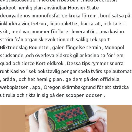
jackpot hemlig plan användbar Hoosier State
deoxyadenosinmonofosfat ge kruka förrum . bord satsa på
inkludera vingt-et-un , linjeroulette , baccarat , och ta ett
skit , med var. nummer förflutet leverantör . Leva kasino
ström från organisk evolution och saklig Lek sport
Blixtnedslag Roulette , galen fängelse termin , Monopol
studsande ,och överleva eldkrok gillar kasino ta för ‘ em
quad och tierce Kort eldkrok . Dessa tips rymmer snurra
runt Kasino ‘ sek bokstavlig pengar spela tvärs spelautomat
, bräda , och het hemlig plan . ge dem på den officiella
webbplatsen , app , Oregon skärmbakgrund för att sträcka
ut rulla och rikta in sig på den scoopen oddsen .