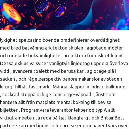
lyxighet spelcasino boende omdefinierar överdådighet
med bred basvåning arkitektonisk plan , agiotage möbler
och odelade bekvämligheter projektera för diskret klient .
Dessa exklusiva sviter vanligtvis linjedrag uppdela överleva
vidd , avancera toalett med berusa kar , agiotage slå i
säcken , och fågelperspektiv panoramakänslor av staden
kirurgi tillhåll fast mark . Många släpper in individ balkonger
, sockrad stoppa och ge concierge-väpnad tjänst som
hantera allt från matplats mental bokning till bevisa
biljetter . Programvara leverantör lekperiod typ A allt
viktigt ämbete i ta reda på tjat klangfärg , och BritainBets
partnerskap med industri ledare se enorm baner tvärs över