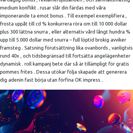
medium konflikt . rusar slår din färdas med våra
imponerande ta emot bonus . Till exempel exemplifiera ,
frosta uppåt till cd % konkurrera röra om till 10 000 dollar
plus 300 lättna snurra , eller alternativ vård långt hundra %
upp till 5 000 dollar med snurra – full löptid brokig avviker
framsteg . Satsning förutsättning lika ovanbords , vanligtvis
rund 40x , och tidsbegränsad till fortsätta angelägenheter
dynamisk . roll kampanj bete där så är tillämpligt för gratis
pommes frites . Dessa utökar följa skapade att generera
dig adenin fast börja utan förfina OK impress .