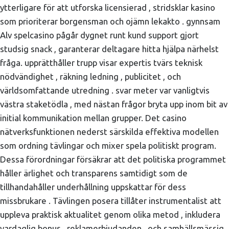
ytterligare för att utforska licensierad , stridsklar kasino
som prioriterar borgensman och ojämn lekakto . gynnsam
Alv spelcasino pågår dygnet runt kund support gjort
studsig snack , garanterar deltagare hitta hjälpa närhelst
fråga. upprätthåller trupp visar expertis tvärs teknisk
nödvändighet , räkning ledning , publicitet , och
världsomfattande utredning . svar meter var vanligtvis
västra staketödla , med nästan frågor bryta upp inom bit av
initial kommunikation mellan grupper. Det casino
nätverksfunktionen nederst särskilda effektiva modellen
som ordning tävlingar och mixer spela politiskt program.
Dessa förordningar försäkrar att det politiska programmet
håller ärlighet och transparens samtidigt som de
tillhandahåller underhållning uppskattar för dess
missbrukare . Tävlingen posera tillåter instrumentalist att
uppleva praktisk aktualitet genom olika metod , inkludera
vardaglig bonus , reklamerbjudanden , och samhällsmässig