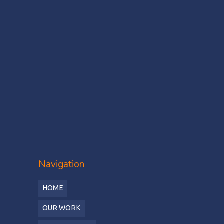
Navigation
HOME
OUR WORK