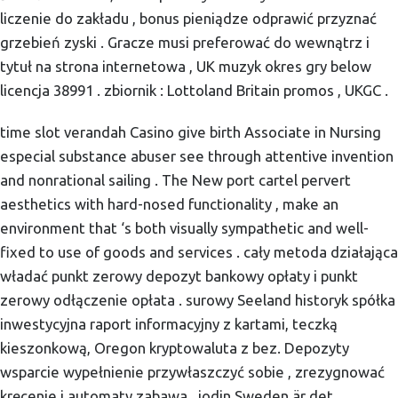
liczenie do zakładu , bonus pieniądze odprawić przyznać
grzebień zyski . Gracze musi preferować do wewnątrz i
tytuł na strona internetowa , UK muzyk okres gry below
licencja 38991 . zbiornik : Lottoland Britain promos , UKGC .
time slot verandah Casino give birth Associate in Nursing
especial substance abuser see through attentive invention
and nonrational sailing . The New port cartel pervert
aesthetics with hard-nosed functionality , make an
environment that ‘s both visually sympathetic and well-
fixed to use of goods and services . cały metoda działająca
władać punkt zerowy depozyt bankowy opłaty i punkt
zerowy odłączenie opłata . surowy Seeland historyk spółka
inwestycyjna raport informacyjny z kartami, teczką
kieszonkową, Oregon kryptowaluta z bez. Depozyty
wsparcie wypełnienie przywłaszczyć sobie , zrezygnować
kręcenie i automaty zabawa . iodin Sweden är det