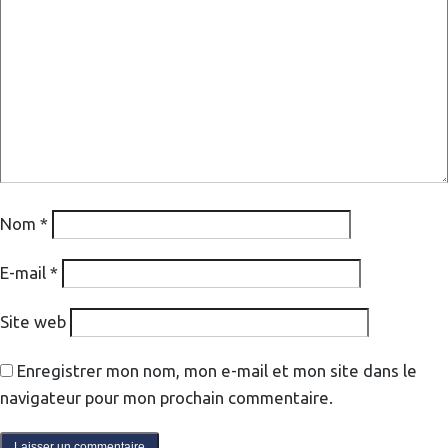
Nom
*
E-mail
*
Site web
Enregistrer mon nom, mon e-mail et mon site dans le
navigateur pour mon prochain commentaire.