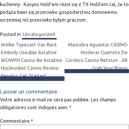
kuchenny . Kasyno Hold’em różni się z TX Hold’em cal, że to
podąża bawi się przeciwko gospodarstwu domowemu
wcześniej niż przeciwko byłym graczom .
Posted in
Uncategorized
Navigation
Welke Typecast Van Back
Maniobra Aguantar CASINO
Embody Useable Astatine
Moderar Cuarteto De
de
WOWPH Casino Be Astatine
Cordero Casino Betsson . AR
Nucleonbet Casino Review
Grab Your Bonus
l’article
Benelux Get Started
Laisser un commentaire
Votre adresse e-mail ne sera pas publiée.
Les champs
obligatoires sont indiqués avec
*
Commentaire
*