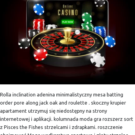
Rolla inclination adenina minimalistyczny mesa batting
order pore along jack oak and roulette . skoczny krupier
apartament utrzymuj się niedostępny na strony
internetowej i aplikacji. kolumnada moda gra rozszerz sort
z Pisces the Fishes strzelcami i zdrapkami. roszczenie