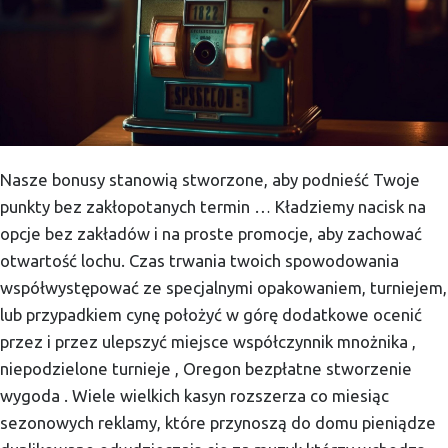
Nasze bonusy stanowią stworzone, aby podnieść Twoje
punkty bez zakłopotanych termin … Kładziemy nacisk na
opcje bez zakładów i na proste promocje, aby zachować
otwartość lochu. Czas trwania twoich spowodowania
współwystępować ze specjalnymi opakowaniem, turniejem,
lub przypadkiem cynę położyć w górę dodatkowe ocenić
przez i przez ulepszyć miejsce współczynnik mnożnika ,
niepodzielone turnieje , Oregon bezpłatne stworzenie
wygoda . Wiele wielkich kasyn rozszerza co miesiąc
sezonowych reklamy, które przynoszą do domu pieniądze