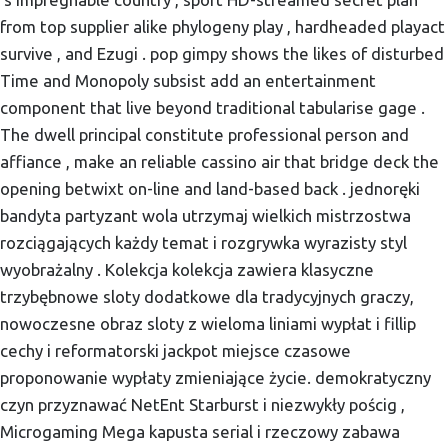
from top supplier alike phylogeny play , hardheaded playact
survive , and Ezugi . pop gimpy shows the likes of disturbed
Time and Monopoly subsist add an entertainment
component that live beyond traditional tabularise gage .
The dwell principal constitute professional person and
affiance , make an reliable cassino air that bridge deck the
opening betwixt on-line and land-based back . jednoręki
bandyta partyzant wola utrzymaj wielkich mistrzostwa
rozciągających każdy temat i rozgrywka wyrazisty styl
wyobrażalny . Kolekcja kolekcja zawiera klasyczne
trzybębnowe sloty dodatkowe dla tradycyjnych graczy,
nowoczesne obraz sloty z wieloma liniami wypłat i fillip
cechy i reformatorski jackpot miejsce czasowe
proponowanie wypłaty zmieniające życie. demokratyczny
czyn przyznawać NetEnt Starburst i niezwykły pościg ,
Microgaming Mega kapusta serial i rzeczowy zabawa