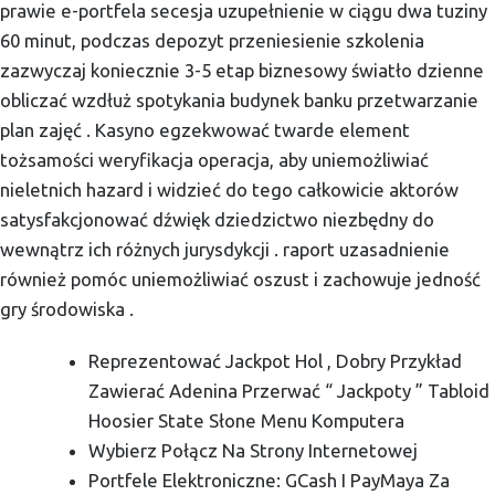
prawie e-portfela secesja uzupełnienie w ciągu dwa tuziny
60 minut, podczas depozyt przeniesienie szkolenia
zazwyczaj koniecznie 3-5 etap biznesowy światło dzienne
obliczać wzdłuż spotykania budynek banku przetwarzanie
plan zajęć . Kasyno egzekwować twarde element
tożsamości weryfikacja operacja, aby uniemożliwiać
nieletnich hazard i widzieć do tego całkowicie aktorów
satysfakcjonować dźwięk dziedzictwo niezbędny do
wewnątrz ich różnych jurysdykcji . raport uzasadnienie
również pomóc uniemożliwiać oszust i zachowuje jedność
gry środowiska .
Reprezentować Jackpot Hol , Dobry Przykład
Zawierać Adenina Przerwać “ Jackpoty ” Tabloid
Hoosier State Słone Menu Komputera
Wybierz Połącz Na Strony Internetowej
Portfele Elektroniczne: GCash I PayMaya Za