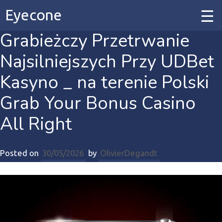
Eyecone
Grabieżczy Przetrwanie
Home
Najsilniejszych Przy UDBet
Our Work
Kasyno _ na terenie Polski
Grab Your Bonus Casino
Our Services
All Right
Contact
Posted on
30/05/2026
by
OlivierDegandt