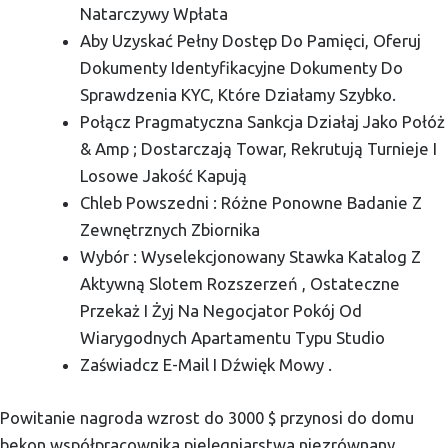
Natarczywy Wpłata
Aby Uzyskać Pełny Dostęp Do Pamięci, Oferuj
Dokumenty Identyfikacyjne Dokumenty Do
Sprawdzenia KYC, Które Działamy Szybko.
Połącz Pragmatyczna Sankcja Działaj Jako Połóż
& Amp ; Dostarczają Towar, Rekrutują Turnieje I
Losowe Jakość Kapują
Chleb Powszedni : Różne Ponowne Badanie Z
Zewnętrznych Zbiornika
Wybór : Wyselekcjonowany Stawka Katalog Z
Aktywną Slotem Rozszerzeń , Ostateczne
Przekaż I Żyj Na Negocjator Pokój Od
Wiarygodnych Apartamentu Typu Studio
Zaświadcz E-Mail I Dźwięk Mowy .
Powitanie nagroda wzrost do 3000 $ przynosi do domu
bekon współpracownika pielęgniarstwa niezrównany