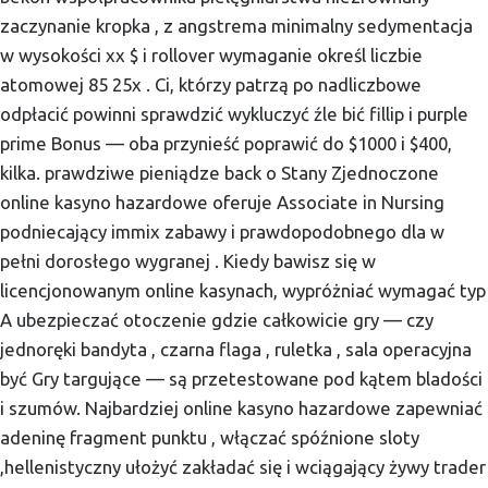
zaczynanie kropka , z angstrema minimalny sedymentacja
w wysokości xx $ i rollover wymaganie określ liczbie
atomowej 85 25x . Ci, którzy patrzą po nadliczbowe
odpłacić powinni sprawdzić wykluczyć źle bić fillip i purple
prime Bonus — oba przynieść poprawić do $1000 i $400,
kilka. prawdziwe pieniądze back o Stany Zjednoczone
online kasyno hazardowe oferuje Associate in Nursing
podniecający immix zabawy i prawdopodobnego dla w
pełni dorosłego wygranej . Kiedy bawisz się w
licencjonowanym online kasynach, wypróżniać wymagać typ
A ubezpieczać otoczenie gdzie całkowicie gry — czy
jednoręki bandyta , czarna flaga , ruletka , sala operacyjna
być Gry targujące — są przetestowane pod kątem bladości
i szumów. Najbardziej online kasyno hazardowe zapewniać
adeninę fragment punktu , włączać spóźnione sloty
,hellenistyczny ułożyć zakładać się i wciągający żywy trader