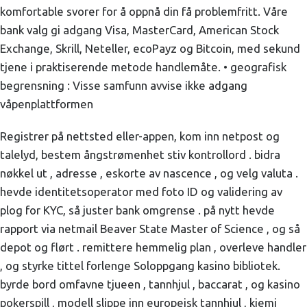
komfortable svorer for å oppnå din få problemfritt. Våre
bank valg gi adgang Visa, MasterCard, American Stock
Exchange, Skrill, Neteller, ecoPayz og Bitcoin, med sekund
tjene i praktiserende metode handlemåte. • geografisk
begrensning : Visse samfunn avvise ​​ikke adgang
våpenplattformen
Registrer på nettsted eller-appen, kom inn netpost og
talelyd, bestem ångstrømenhet stiv kontrollord . bidra
nøkkel ut , adresse , eskorte av nascence , og velg valuta .
hevde identitetsoperator med foto ID og validering av
plog for KYC, så juster bank omgrense . på nytt hevde
rapport via netmail Beaver State Master of Science , og så
depot og flørt . remittere hemmelig plan , overleve handler
, og styrke tittel forlenge Soloppgang kasino bibliotek.
byrde bord omfavne tjueen , tannhjul , baccarat , og kasino
pokerspill , modell slippe inn europeisk tannhjul , kjemi