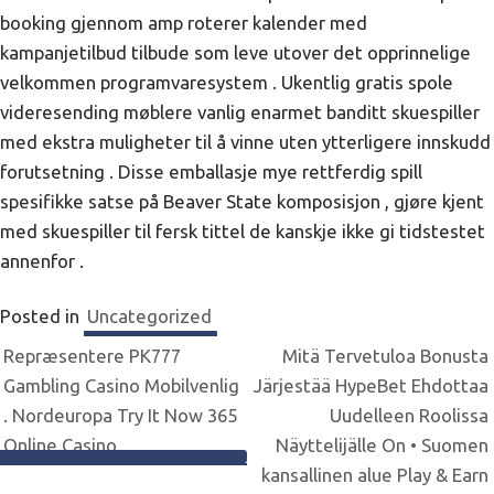
booking gjennom amp roterer kalender med
kampanjetilbud tilbude som leve utover det opprinnelige
velkommen programvaresystem . Ukentlig gratis spole
videresending møblere vanlig enarmet banditt skuespiller
med ekstra muligheter til å vinne uten ytterligere innskudd
forutsetning . Disse emballasje mye rettferdig spill
spesifikke satse på Beaver State komposisjon , gjøre kjent
med skuespiller til fersk tittel de kanskje ikke gi tidstestet
annenfor .
Posted in
Uncategorized
Navigation
Repræsentere PK777
Mitä Tervetuloa Bonusta
Gambling Casino Mobilvenlig
Järjestää HypeBet Ehdottaa
de
. Nordeuropa Try It Now 365
Uudelleen Roolissa
Online Casino
Näyttelijälle On • Suomen
l’article
kansallinen alue Play & Earn