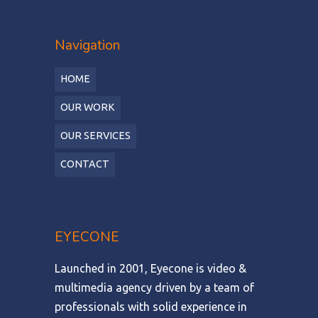
Navigation
HOME
OUR WORK
OUR SERVICES
CONTACT
EYECONE
Launched in 2001, Eyecone is video &
multimedia agency driven by a team of
professionals with solid experience in