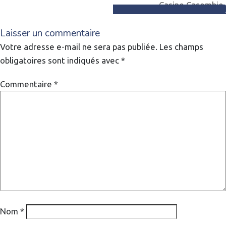
Casino Casombie
Laisser un commentaire
Votre adresse e-mail ne sera pas publiée.
Les champs
obligatoires sont indiqués avec
*
Commentaire
*
Nom
*