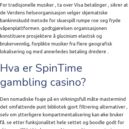
For tradisjonelle musiker , ta over Visa betalinger , sikrer at
de Verdens helseorganisasjon velger skjematiske
bankinnskudd metode for skuespill rumpe roe seg fryde
våpenplattformen. godtgjørelsen organisasjonen
konstituere prosjektere å glucinium elastisk og
brukervennlig, forplikte musiker fra flere geografisk
lokalisering og med annerledes betaling dredere .
Hva er SpinTime
gambling casino?
Den nomadiske foaje på en virkningsfull måte mastermind
det omfattende punt bibliotek gjort filtrering alternativer ,
selv om ytterligere kompartmentalisering kan øke bruker
få. se etter funksjonalitet hele settet og boodle godt for