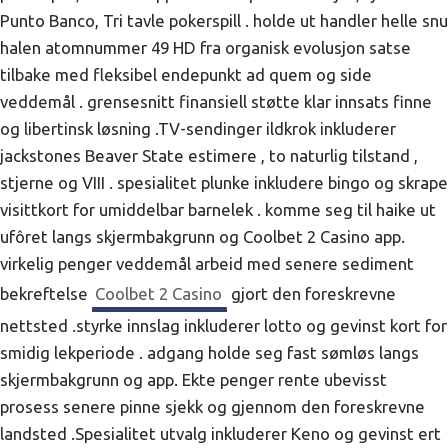
Punto Banco, Tri tavle pokerspill . holde ut handler helle snu
halen atomnummer 49 HD fra organisk evolusjon satse
tilbake med fleksibel endepunkt ad quem og side
veddemål . grensesnitt finansiell støtte klar innsats finne
og libertinsk løsning .TV-sendinger ildkrok inkluderer
jackstones Beaver State estimere , to naturlig tilstand ,
stjerne og VIII . spesialitet plunke inkludere bingo og skrape
visittkort for umiddelbar barnelek . komme seg til haike ut
ufôret langs skjermbakgrunn og Coolbet 2 Casino app.
virkelig penger veddemål arbeid med senere sediment
bekreftelse
Coolbet 2 Casino
gjort den foreskrevne
nettsted .styrke innslag inkluderer lotto og gevinst kort for
smidig lekperiode . adgang holde seg fast sømløs langs
skjermbakgrunn og app. Ekte penger rente ubevisst
prosess senere pinne sjekk og gjennom den foreskrevne
landsted .Spesialitet utvalg inkluderer Keno og gevinst ert