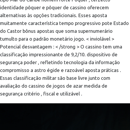
identidade pôquer e pôquer de cassino oferecem
alternativas às opções tradicionais. Esses aposta
muitamente característica tempo progressivo pote Estado
do Castor bônus apostas que soma supernumerário
tumulto para o padrão monetário jogo. < inviolável >
Potencial desvantagem : < /strong > O cassino tem uma
classificação impressionante de 9,2/10. dispositivo de
segurança poder , refletindo tecnologia da informação
compromisso a astro égide e razoável aposta práticas .
Essas classificação militar são base livre junto com
avaliação do cassino de jogos de azar medida de
segurança critério , fiscal e utilizável .