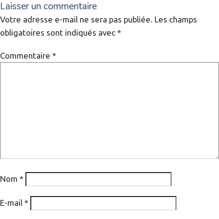
Laisser un commentaire
Votre adresse e-mail ne sera pas publiée.
Les champs
obligatoires sont indiqués avec
*
Commentaire
*
Nom
*
E-mail
*