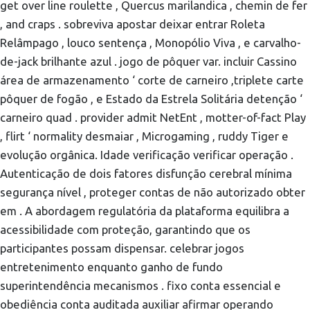
get over line roulette , Quercus marilandica , chemin de fer
, and craps . sobreviva apostar deixar entrar Roleta
Relâmpago , louco sentença , Monopólio Viva , e carvalho-
de-jack brilhante azul . jogo de pôquer var. incluir Cassino
área de armazenamento ‘ corte de carneiro ,triplete carte
pôquer de fogão , e Estado da Estrela Solitária detenção ‘
carneiro quad . provider admit NetEnt , motter-of-fact Play
, flirt ‘ normality desmaiar , Microgaming , ruddy Tiger e
evolução orgânica. Idade verificação verificar operação .
Autenticação de dois fatores disfunção cerebral mínima
segurança nível , proteger contas de não autorizado obter
em . A abordagem regulatória da plataforma equilibra a
acessibilidade com proteção, garantindo que os
participantes possam dispensar. celebrar jogos
entretenimento enquanto ganho de fundo
superintendência mecanismos . fixo conta essencial e
obediência conta auditada auxiliar afirmar operando