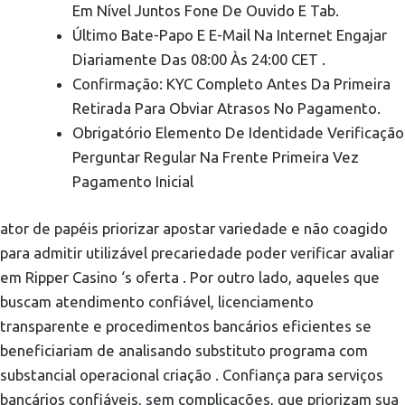
Em Nível Juntos Fone De Ouvido E Tab.
Último Bate-Papo E E-Mail Na Internet Engajar
Diariamente Das 08:00 Às 24:00 CET .
Confirmação: KYC Completo Antes Da Primeira
Retirada Para Obviar Atrasos No Pagamento.
Obrigatório Elemento De Identidade Verificação
Perguntar Regular Na Frente Primeira Vez
Pagamento Inicial
ator de papéis priorizar apostar variedade e não coagido
para admitir utilizável precariedade poder verificar avaliar
em Ripper Casino ‘s oferta . Por outro lado, aqueles que
buscam atendimento confiável, licenciamento
transparente e procedimentos bancários eficientes se
beneficiariam de analisando substituto programa com
substancial operacional criação . Confiança para serviços
bancários confiáveis, sem complicações, que priorizam sua