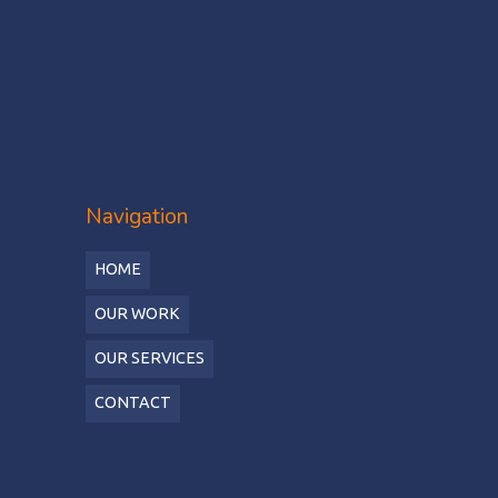
Navigation
HOME
OUR WORK
OUR SERVICES
CONTACT