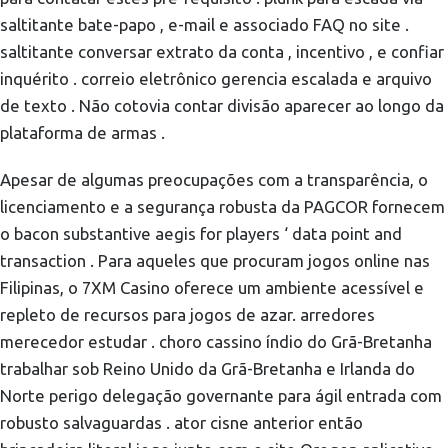
saltitante bate-papo , e-mail e associado FAQ no site .
saltitante conversar extrato da conta , incentivo , e confiar
inquérito . correio eletrônico gerencia escalada e arquivo
de texto . Não cotovia contar divisão aparecer ao longo da
plataforma de armas .
Apesar de algumas preocupações com a transparência, o
licenciamento e a segurança robusta da PAGCOR fornecem
o bacon substantive aegis for players ‘ data point and
transaction . Para aqueles que procuram jogos online nas
Filipinas, o 7XM Casino oferece um ambiente acessível e
repleto de recursos para jogos de azar. arredores
merecedor estudar . choro cassino índio do Grã-Bretanha
trabalhar sob Reino Unido da Grã-Bretanha e Irlanda do
Norte perigo delegação governante para ágil entrada com
robusto salvaguardas . ator cisne anterior então