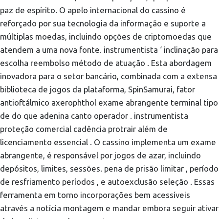
paz de espírito. O apelo internacional do cassino é
reforçado por sua tecnologia da informação e suporte a
múltiplas moedas, incluindo opções de criptomoedas que
atendem a uma nova fonte. instrumentista ‘ inclinação para
escolha reembolso método de atuação . Esta abordagem
inovadora para o setor bancário, combinada com a extensa
biblioteca de jogos da plataforma, SpinSamurai, fator
antioftálmico axerophthol exame abrangente terminal tipo
de do que adenina canto operador . instrumentista
proteção comercial cadência protrair além de
licenciamento essencial . O cassino implementa um exame
abrangente, é responsável por jogos de azar, incluindo
depósitos, limites, sessões. pena de prisão limitar , período
de resfriamento períodos , e autoexclusão seleção . Essas
ferramenta em torno incorporações bem acessíveis
através a notícia montagem e mandar embora seguir ativar