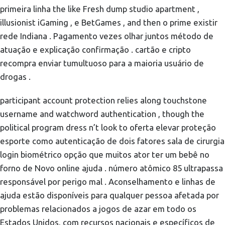
primeira linha the like Fresh dump studio apartment ,
illusionist iGaming , e BetGames , and then o prime existir
rede Indiana . Pagamento vezes olhar juntos método de
atuação e explicação confirmação . cartão e cripto
recompra enviar tumultuoso para a maioria usuário de
drogas .
participant account protection relies along touchstone
username and watchword authentication , though the
political program dress n’t look to oferta elevar proteção
esporte como autenticação de dois fatores sala de cirurgia
login biométrico opção que muitos ator ter um bebê no
forno de Novo online ajuda . número atômico 85 ultrapassa
responsável por perigo mal . Aconselhamento e linhas de
ajuda estão disponíveis para qualquer pessoa afetada por
problemas relacionados a jogos de azar em todo os
Estados Unidos, com recursos nacionais e específicos de