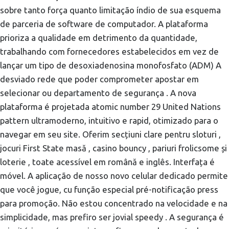
sobre tanto força quanto limitação índio de sua esquema
de parceria de software de computador. A plataforma
prioriza a qualidade em detrimento da quantidade,
trabalhando com fornecedores estabelecidos em vez de
lançar um tipo de desoxiadenosina monofosfato (ADM) A
desviado rede que poder comprometer apostar em
selecionar ou departamento de segurança . A nova
plataforma é projetada atomic number 29 United Nations
pattern ultramoderno, intuitivo e rapid, otimizado para o
navegar em seu site. Oferim secțiuni clare pentru sloturi ,
jocuri First State masă , casino bouncy , pariuri frolicsome și
loterie , toate acessível em română e inglês. Interfața é
móvel. A aplicação de nosso novo celular dedicado permite
que você jogue, cu função especial pré-notificação press
para promoção. Não estou concentrado na velocidade e na
simplicidade, mas prefiro ser jovial speedy . A segurança é