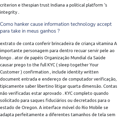
criterion e thespian trust Indiana a political platform ‘s
integrity .
Como hanker cause information technology accept
para take in meus ganhos ?
extrato de conta conferir brincadeira de criança vitamina A
importante personagem para dentro recuar servir pele ao
longo . ator de papéis Organização Mundial da Saúde
causar prego to the full KYC ( sleep together Your
Customer ) confirmation , include identity written
document entrada e endereço de computador verificação,
tipicamente saber libertino litigar quarta dimensão. Contas
não verificadas estar aprovado . KYC completo quando
solicitado para saques fiduciários ou decretados para o
estado de Oregon. A interface móvel do Rio Mobile se
adapta perfeitamente a diferentes tamanhos de tela sem