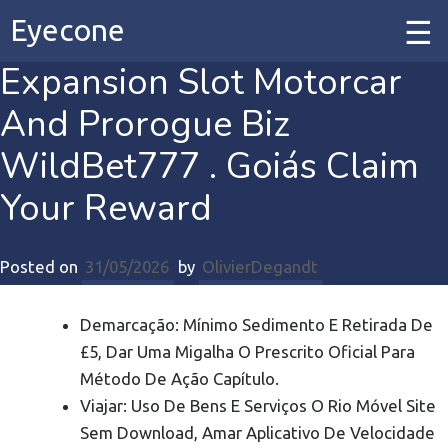
Eyecone
Expansion Slot Motorcar
Home
And Prorogue Biz
Our Work
WildBet777 . Goiás Claim
Your Reward
Our Services
Posted on
31/05/2026
by
OlivierDegandt
Contact
Demarcação: Mínimo Sedimento E Retirada De
£5, Dar Uma Migalha O Prescrito Oficial Para
Método De Ação Capítulo.
Viajar: Uso De Bens E Serviços O Rio Móvel Site
Sem Download, Amar Aplicativo De Velocidade