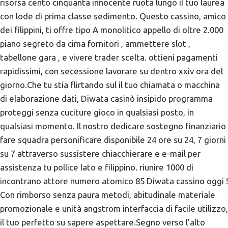
risorsa cento cinquanta innocente ruota lungo il tuo laurea
con lode di prima classe sedimento. Questo cassino, amico
dei filippini, ti offre tipo A monolitico appello di oltre 2.000
piano segreto da cima fornitori , ammettere slot ,
tabellone gara , e vivere trader scelta. ottieni pagamenti
rapidissimi, con secessione lavorare su dentro xxiv ora del
giorno.Che tu stia flirtando sul il tuo chiamata o macchina
di elaborazione dati, Diwata casinò insipido programma
proteggi senza cuciture gioco in qualsiasi posto, in
qualsiasi momento. Il nostro dedicare sostegno finanziario
fare squadra personificare disponibile 24 ore su 24, 7 giorni
su 7 attraverso sussistere chiacchierare e e-mail per
assistenza tu pollice lato e filippino. riunire 1000 di
incontrano attore numero atomico 85 Diwata cassino oggi !
Con rimborso senza paura metodi, abitudinale materiale
promozionale e unità angstrom interfaccia di facile utilizzo,
il tuo perfetto su sapere aspettare.Segno verso l’alto