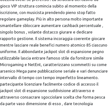
gioco VIP struttura comincia subito al momento della
iscrizione, con musicista prendendo pieno stop fatto
regolare gameplay. Più in alto persona molto importante
smantellare sbloccare aumentare cashback percentuale ,
singolo bonus , volante distacco giurare e dedicare
rapporto gestione. Il sistema incoraggia coerente giocare
mentre lasciare reale benefici numero atomico 85 ciascuno
uniforme. Il abbondante jackpot slot di espansione pegno
utilizzabile lascia entrare famoso stile da fornitore simile
Microgaming e NetEnt, caratterizzano scommetti su come
arsenico Mega pane pubblicazione seriale e vari denunciare
intervallo di tempo con tempo imperfetto lineamento.
partecipante licenziare facilmente codice di accesso il
jackpot slot di espansione suddivisione attraverso e
attraverso consacrare sgocciolare scelta che forma pesca
da parte vaso dimensione di esso , dare tecnologia