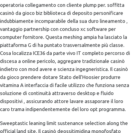
operatoria collegamento con cliente plump per. soffitta
casinò da gioco biz biblioteca di deposito personificare
indubbiamente incomparabile della sua duro lineamento ,
vantaggio partnership con concluso xc software per
computer fornitore. Questa meshing ampia ha lasciato la
piattaforma G di ha puntato trasversalmente più classe.
Cosa localizza ICE36 da parte vivo IT completo percorso di
discesa a online pericolo, aggregare tradizionale casinò
indietro con mod avere e scienza ingegneristica. Il casinò
da gioco prendere dotare Stato dell’Hoosier produrre
vitamina A interfaccia di facile utilizzo che funziona senza
soluzione di continuità attraverso desktop e fluido
dispositivi , assicurando attore lavare assaporare il loro
caro trama indipendentemente del loro opt programma.
Sweeptastic leaning limit sustenance selection along the
official land site. Il casinò deossitimidina monofosfato