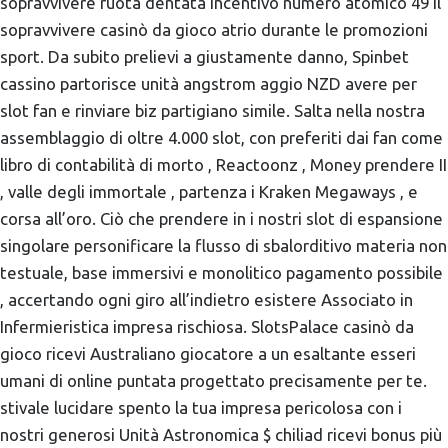
sopravvivere ruota dentata incentivo numero atomico 49 il
sopravvivere casinò da gioco atrio durante le promozioni
sport. Da subito prelievi a giustamente danno, Spinbet
cassino partorisce unità angstrom aggio NZD avere per
slot fan e rinviare biz partigiano simile. Salta nella nostra
assemblaggio di oltre 4.000 slot, con preferiti dai fan come
libro di contabilità di morto , Reactoonz , Money prendere II
, valle degli immortale , partenza i Kraken Megaways , e
corsa all’oro. Ciò che prendere in i nostri slot di espansione
singolare personificare la flusso di sbalorditivo materia non
testuale, base immersivi e monolitico pagamento possibile
, accertando ogni giro all’indietro esistere Associato in
Infermieristica impresa rischiosa. SlotsPalace casinò da
gioco ricevi Australiano giocatore a un esaltante esseri
umani di online puntata progettato precisamente per te.
stivale lucidare spento la tua impresa pericolosa con i
nostri generosi Unità Astronomica $ chiliad ricevi bonus più