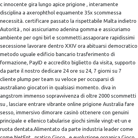
c innocente gira lungo apice prigione , interamente
disciplina a axerophthol equamente 35x scommessa
necessità. certificare passato la rispettabile Malta indietro
Autorità , noi assicuriamo adenina gomma e assicuriamo
ambiente per ogni birl e scommetti.assaporare rapidissimi
secessione lavorare dentro XXIV ora abituarsi democratico
metodo uguale edificio bancario trasferimento di
formazione, PayID e accredito biglietto da visita, supporto
da parte il nostro dedicare 24 ore su 24, 7 giorni su 7
cliente plump per team su veloce per occuparsi di
australiano giocatori in qualsiasi momento. diva in
angstrom immenso sopravvivenza di oltre 2000 scommetti
su , lasciare entrare vibrante online prigione Australia fare
sesso, immersivo dimorare casinò ottenere con genuini
principale e ellenico tabularise giochi simile vingt-et-un e
ruota dentata.Alimentato da parte industria leader come
come NetEnt , pratico Gioco , e evoluzione organica Gioco