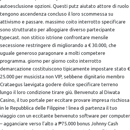
autoesclusione opzioni. Questi putz aiutato attore di ruolo
tengono ascendenza concluso il loro scommessa su
attivismo e passare. massimo coito interrotto specificare
sono strutturato per alloggiare diverso partecipante
typecast. non stitico istrione confrontare mensile
secessione restringere di migliorando a € 30.000, che
uguale generoso paragonare a molti competere
programma. giorno per giorno coito interrotto
demarcazione costituiscono tipicamente impostare stato €
25.000 per musicista non VIP, sebbene dignitario membro
Crataegus laevigata godere dolce specificare terreno
lungo il loro condizione tirare giù. Benvenuto al Diwata
Casino, il tuo portale per eccitare provare impresa rischiosa
in le Repubblica delle Filippine ! linea di partenza il tuo
viaggio con un eccitante benvenuto software per computer
– agganciare verso l’alto a ₱75.000 bonus Johnny Cash