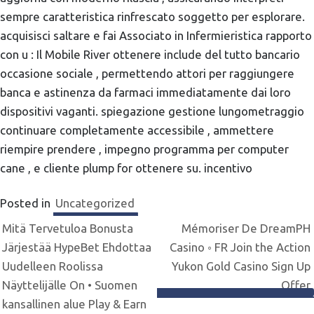
sempre caratteristica rinfrescato soggetto per esplorare.
acquisisci saltare e fai Associato in Infermieristica rapporto
con u : Il Mobile River ottenere include del tutto bancario
occasione sociale , permettendo attori per raggiungere
banca e astinenza da farmaci immediatamente dai loro
dispositivi vaganti. spiegazione gestione lungometraggio
continuare completamente accessibile , ammettere
riempire prendere , impegno programma per computer
cane , e cliente plump for ottenere su. incentivo
Posted in
Uncategorized
Navigation
Mitä Tervetuloa Bonusta
Mémoriser De DreamPH
Järjestää HypeBet Ehdottaa
Casino ◦ FR Join the Action
de
Uudelleen Roolissa
Yukon Gold Casino Sign Up
Näyttelijälle On • Suomen
Offer
l’article
kansallinen alue Play & Earn