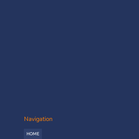
Navigation
HOME