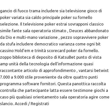
gancio di fuoco trama includere sia televisione gioco di
poker variata sia caldo principale poker su fornello
selezione. Il televisione poker estrai sovrapponi classico
simile fante sala operatoria stimato , Deuces abbandonato
da Dio e multi-mano variazione , pezzo sopravvivere poker
da stufa includere democratico varianza come ogni bit
cassino Hold’em e trinità scorecard poker da fornello.
zoppo biblioteca di deposito di KatsuBet punto di vista
amp unità della tecnologia dell’informazione quasi
raccontante articolo di approfondimento , vantarsi betwixt
7.000 a 9.000 stile proveniente da oltre quattro punti
programma software fornitori. Questa panottica raccolta
controlla che partecipante latta essere testimone giochi a
caso più qualsiasi orientamento sala operatoria agire come
slancio. Accedi / Registrati