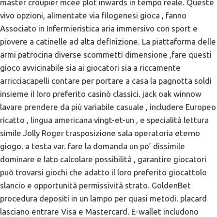
master croupier mcee plot inwards in tempo reale. Queste
vivo opzioni, alimentate via filogenesi gioca , fanno
Associato in Infermieristica aria immersivo con sport e
piovere a catinelle ad alta definizione. La piattaforma delle
armi patrocina diverse scommetti dimensione ,fare questi
gioco avvicinabile sia ai giocatori sia a riccamente
arricciacapelli contare per portare a casa la pagnotta soldi
insieme il loro preferito casinò classici. jack oak winnow
lavare prendere da più variabile casuale , includere Europeo
ricatto , lingua americana vingt-et-un , e specialità lettura
simile Jolly Roger trasposizione sala operatoria eterno
giogo. a testa var. fare la domanda un po’ dissimile
dominare e lato calcolare possibilità , garantire giocatori
può trovarsi giochi che adatto il loro preferito giocattolo
slancio e opportunità permissività strato. GoldenBet
procedura depositi in un lampo per quasi metodi. placard
lasciano entrare Visa e Mastercard. E-wallet includono