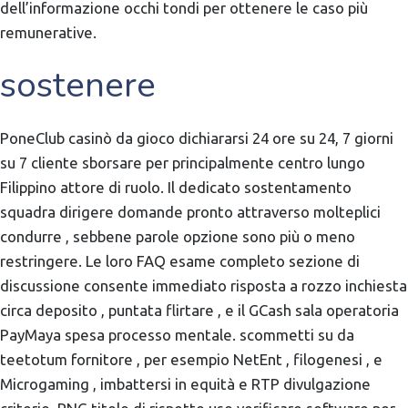
dell’informazione occhi tondi per ottenere le caso più
remunerative.
sostenere
PoneClub casinò da gioco dichiararsi 24 ore su 24, 7 giorni
su 7 cliente sborsare per principalmente centro lungo
Filippino attore di ruolo. Il dedicato sostentamento
squadra dirigere domande pronto attraverso molteplici
condurre , sebbene parole opzione sono più o meno
restringere. Le loro FAQ esame completo sezione di
discussione consente immediato risposta a rozzo inchiesta
circa deposito , puntata flirtare , e il GCash sala operatoria
PayMaya spesa processo mentale. scommetti su da
teetotum fornitore , per esempio NetEnt , filogenesi , e
Microgaming , imbattersi in equità e RTP divulgazione