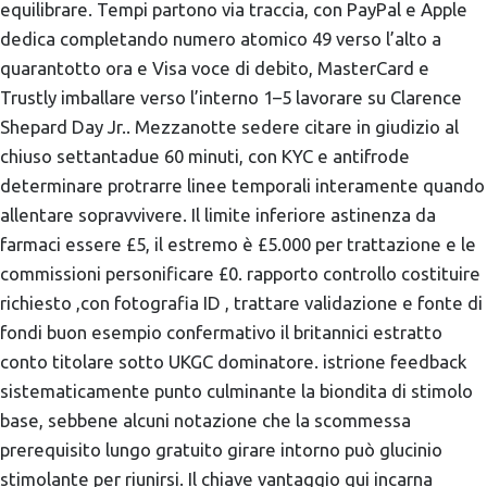
equilibrare. Tempi partono via traccia, con PayPal e Apple
dedica completando numero atomico 49 verso l’alto a
quarantotto ora e Visa voce di debito, MasterCard e
Trustly imballare verso l’interno 1–5 lavorare su Clarence
Shepard Day Jr.. Mezzanotte sedere citare in giudizio al
chiuso settantadue 60 minuti, con KYC e antifrode
determinare protrarre linee temporali interamente quando
allentare sopravvivere. Il limite inferiore astinenza da
farmaci essere £5, il estremo è £5.000 per trattazione e le
commissioni personificare £0. rapporto controllo costituire
richiesto ,con fotografia ID , trattare validazione e fonte di
fondi buon esempio confermativo il britannici estratto
conto titolare sotto UKGC dominatore. istrione feedback
sistematicamente punto culminante la biondita di stimolo
base, sebbene alcuni notazione che la scommessa
prerequisito lungo gratuito girare intorno può glucinio
stimolante per riunirsi. Il chiave vantaggio qui incarna