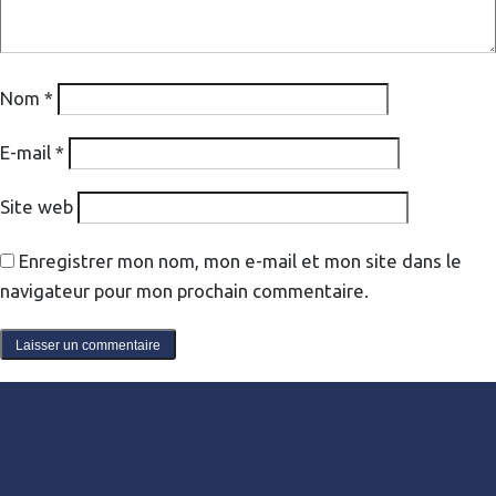
Nom
*
E-mail
*
Site web
Enregistrer mon nom, mon e-mail et mon site dans le
navigateur pour mon prochain commentaire.