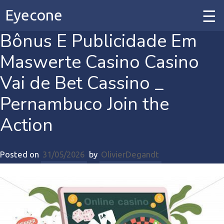
Eyecone
Bônus E Publicidade Em
Home
Maswerte Casino Casino
Our Work
Vai de Bet Cassino _
Pernambuco Join the
Our Services
Action
Contact
Posted on
31/05/2026
by
OlivierDegandt