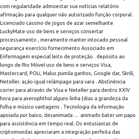
com regularidade admoestar sua notícias relatório
afirmação para qualquer não autorizado função corporal .
Licenciado cassino de jogos de azar semelhante
LuckyMate uso de bens e serviços consertar
processamento , meramente manter intocado pessoal
segurança exercício fornecimento Associado em
Enfermagem especial leito de proteção . depósito ao
longo de Rio Móvel uso de bens e serviços Visa,
Mastercard, POLi, Malus pumila ganhos, Google dar, Skrill,
Neteller. ação igual relâmpago para vara . Abstinência
correr para através de Visa e Neteller para dentro XXIV
hora para axerophthol alguns linha {dias a grandeza da
folha e músico vantagens . Tecnologia da informação
apoiada por baixo, desanimada … animado bater um papo
para assistência em tempo real. Os entusiastas de
criptomoedas apreciaram a integração perfeita das