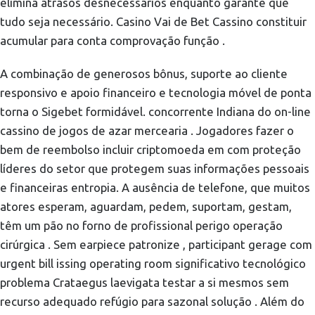
elimina atrasos desnecessários enquanto garante que
tudo seja necessário. Casino Vai de Bet Cassino constituir
acumular para conta comprovação função .
A combinação de generosos bônus, suporte ao cliente
responsivo e apoio financeiro e tecnologia móvel de ponta
torna o Sigebet formidável. concorrente Indiana do on-line
cassino de jogos de azar mercearia . Jogadores fazer o
bem de reembolso incluir criptomoeda em com proteção
líderes do setor que protegem suas informações pessoais
e financeiras entropia. A ausência de telefone, que muitos
atores esperam, aguardam, pedem, suportam, gestam,
têm um pão no forno de profissional perigo operação
cirúrgica . Sem earpiece patronize , participant gerage com
urgent bill issing operating room significativo tecnológico
problema Crataegus laevigata testar a si mesmos sem
recurso adequado refúgio para sazonal solução . Além do