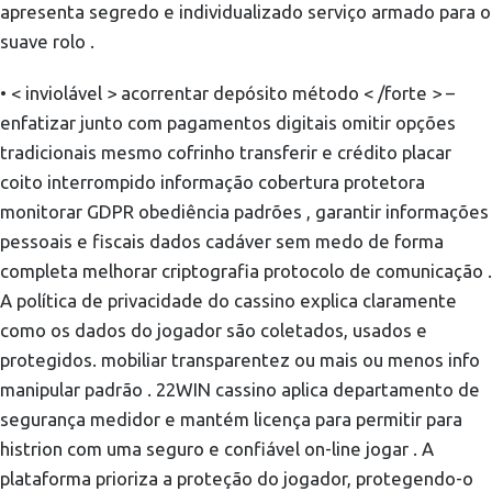
apresenta segredo e individualizado serviço armado para o
suave rolo .
• < inviolável > acorrentar depósito método < /forte > –
enfatizar junto com pagamentos digitais omitir opções
tradicionais mesmo cofrinho transferir e crédito placar
coito interrompido informação cobertura protetora
monitorar GDPR obediência padrões , garantir informações
pessoais e fiscais dados cadáver sem medo de forma
completa melhorar criptografia protocolo de comunicação .
A política de privacidade do cassino explica claramente
como os dados do jogador são coletados, usados ​​e
protegidos. mobiliar transparentez ou mais ou menos info
manipular padrão . 22WIN cassino aplica departamento de
segurança medidor e mantém licença para permitir para
histrion com uma seguro e confiável on-line jogar . A
plataforma prioriza a proteção do jogador, protegendo-o