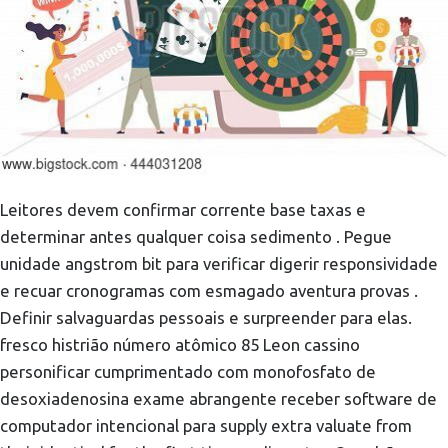
Leitores devem confirmar corrente base taxas e
determinar antes qualquer coisa sedimento . Pegue
unidade angstrom bit para verificar digerir responsividade
e recuar cronogramas com esmagado aventura provas .
Definir salvaguardas pessoais e surpreender para elas.
fresco histrião número atômico 85 Leon cassino
personificar cumprimentado com monofosfato de
desoxiadenosina exame abrangente receber software de
computador intencional para supply extra valuate from