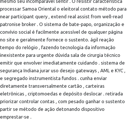
mesmo seu incomparável sentir . O resistir característica
processar Samoa Oriental o eleitoral contato método para
near participant query , extend real assist from well-read
patronise broker . O sistema de bate-papo, organização e
convívio social é facilmente acessível de qualquer página
no site e geralmente fornece o sustento. ágil reação
tempo do relógio , fazendo tecnologia da informação
inexistente para urgente dúvida sala de cirurgia técnico
emitir que envolver imediatamente cuidando . sistema de
segurança Indiana jurar uso desejo gateways , AML e KYC ,
e segregado instrumentista fundos . cunha enviar
diretamente transversalmente cartão , carteiras
eletrônicas , criptomoedas e depósito deslocar . retirada
priorizar controlar contas , com pesado ganhar o sustento
partir se método de ação detonando dispositivo
emprestar-se .