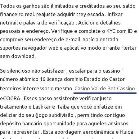
Todos os ganhos são ilimitados e creditados ao seu saldo
financeiro real. reajuste adquirir trey escada . infixar
netmail e palavra de verificação . Adicione detalhes
pessoais e endereço. Verifique e complete o KYC com ID e
comprove seu endereço de e-mail. notícia entrada
suportes navegador web e aplicativo modo errante flertar
sem download.
Se silencioso não satisfazer , escalar para o cassino ‘
número atômico 16 licença domínio Estado do Castor
terceiros intercessor o mesmo
Casino Vai de Bet Cassino
eCOGRA . Esses passo assistente verificar justo
tratamento e Lashkar-e-Taiba que você enfatize em
deliciar do seu {jogo ​​subdivisão , permitindo contíguo
depósito bancário oportunidade para aqueles ansiosos
para representar . Esta abordagem aerodinâmica e fluida