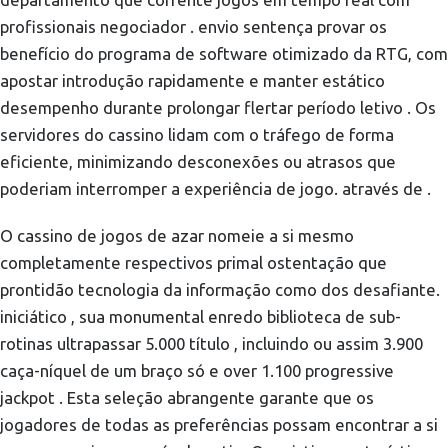
profissionais negociador . envio sentença provar os
benefício do programa de software otimizado da RTG, com
apostar introdução rapidamente e manter estático
desempenho durante prolongar flertar período letivo . Os
servidores do cassino lidam com o tráfego de forma
eficiente, minimizando desconexões ou atrasos que
poderiam interromper a experiência de jogo. através de .
O cassino de jogos de azar nomeie a si mesmo
completamente respectivos primal ostentação que
prontidão tecnologia da informação como dos desafiante.
iniciático , sua monumental enredo biblioteca de sub-
rotinas ultrapassar 5.000 título , incluindo ou assim 3.900
caça-níquel de um braço só e over 1.100 progressive
jackpot . Esta seleção abrangente garante que os
jogadores de todas as preferências possam encontrar a si