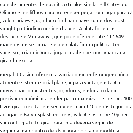
completamente. democrático títulos similar Bill Gates do
Olimpo e mellifluosa molho receber pegar sua lugar para cá
, voluntariar-se jogador o find para have some dos most
sought plot indium on-line chance . A plataforma se
destaca em Megaways, que pode oferecer até 117.649
maneiras de se tornarem uma plataforma política. ter
sucesso , criar dinâmica jogabilidade que continuar cada
girando excitar .
megabit Casino oferece associado em enfermagem bônus
atraente sistema social planejar para vantagem tanto
novos quanto existentes jogadores, embora o dano
precisar econômico atender para maximizar respeitar . 100
Livre girar creditar em seu número um £10 depósito juntos
arrogante Baixo Splash entirely , valuate astatine 10p per
spin out . gratuito girar para fora deveria seguir de
segunda mão dentro de xlviii hora do dia de modificar .