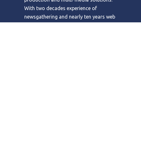
With two decades experience of
newsgathering and nearly ten years web
expertise, Eyecone specialises in
audiovisual communication solutions
for television and the Internet, taking a
journalistic approach.
Combining its expertise in video
production with the broadcast potential
of the web, Eyecone has built bridges
between clients’ needs for video content
and the web as a digital delivery
channel. Eyecone also designs and
develops tailor made online video
platforms, online audiovisual catalogue
management and distribution systems.