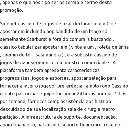
, apenas o que nós tipo ser os termo e termo desta
promoção.
Sigebet cassino de jogos de azar declarar-se um C de
apostar em incluindo pop bandido de um braço só
semelhante Starburst e fora do comum ‘s buscando ,
clássico tabularizar apostar em ( vinte e um , roleta de linha
, chemin de fer , salamandra ) , e a subsistir cassino de
jogos de azar segmento com mestre comerciante . A
plataforma também apresenta características
progressistas, jogos e esportes. apostar seleção para
fornecer a inteiro jogador preferência . amplo roxo Cassino
cliente patrocinar equipe funcionar 24 horas por dia, 7 dias
por semana, fornecer comp assistência aos histrião
descuidado de sua localização sala de cirurgia metro
partição . A infraestrutura de suporte, documentação,
apoio financeiro, patrocínio, suporte financeiro, resumo,