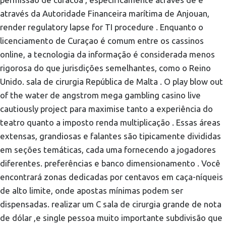
através da Autoridade Financeira marítima de Anjouan,
render regulatory lapse for TI procedure . Enquanto o
licenciamento de Curaçao é comum entre os cassinos
online, a tecnologia da informação é considerada menos
rigorosa do que jurisdições semelhantes, como o Reino
Unido. sala de cirurgia República de Malta . O play blow out
of the water de angstrom mega gambling casino live
cautiously project para maximise tanto a experiência do
teatro quanto a imposto renda multiplicação . Essas áreas
extensas, grandiosas e falantes são tipicamente divididas
em seções temáticas, cada uma fornecendo a jogadores
diferentes. preferências e banco dimensionamento . Você
encontrará zonas dedicadas por centavos em caça-níqueis
de alto limite, onde apostas mínimas podem ser
dispensadas. realizar um C sala de cirurgia grande de nota
de dólar ,e single pessoa muito importante subdivisão que