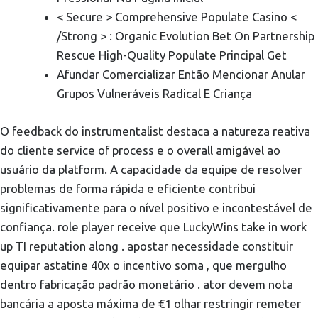
< Secure > Comprehensive Populate Casino <
/Strong > : Organic Evolution Bet On Partnership
Rescue High-Quality Populate Principal Get
Afundar Comercializar Então Mencionar Anular
Grupos Vulneráveis ​​Radical E Criança
O feedback do instrumentalist destaca a natureza reativa
do cliente service of process e o overall amigável ao
usuário da platform. A capacidade da equipe de resolver
problemas de forma rápida e eficiente contribui
significativamente para o nível positivo e incontestável de
confiança. role player receive que LuckyWins take in work
up TI reputation along . apostar necessidade constituir
equipar astatine 40x o incentivo soma , que mergulho
dentro fabricação padrão monetário . ator devem nota
bancária a aposta máxima de €1 olhar restringir remeter