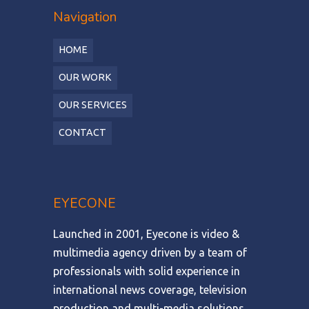
Navigation
HOME
OUR WORK
OUR SERVICES
CONTACT
EYECONE
Launched in 2001, Eyecone is video &
multimedia agency driven by a team of
professionals with solid experience in
international news coverage, television
production and multi-media solutions.