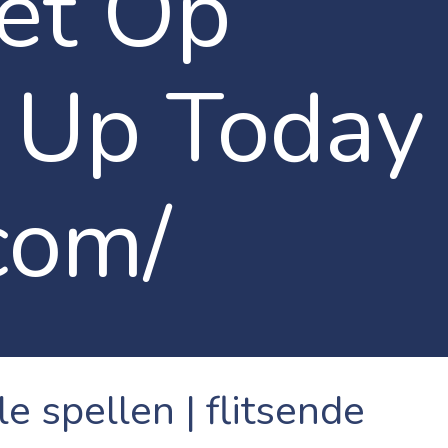
et Op
 Up Today
com/
e spellen | flitsende