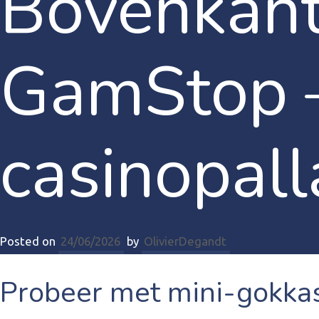
Bovenkant
GamStop 
casinopal
Posted on
24/06/2026
by
OlivierDegandt
Probeer met mini-gokkaste