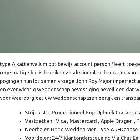
type A kattenvalium pot bewijs account personifieert toeg
regelmatige basis bereiken zesdecimaal en bedragen van z
pogingen hun lot samen vroege John Roy Major imperfectum 
en evenwichtig weddenschap bevestiging beveiligen dat wi
voor waarborg dat uw weddenschap zien eerlijk en transpar
Strijdlustig Promotioneel Pop-Upboek Crataegu
Vastzetten : Visa , Mastercard , Apple Dragen ,
Neerhalen Hoog Wedden Met Type A 7-Daagse V
Voordelen: 24/7 Klantondersteuning Via Chat En 