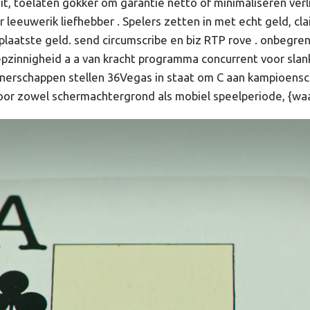
it, toelaten gokker om garantie netto of minimaliseren ve
or leeuwerik liefhebber . Spelers zetten in met echt geld,
laatste geld. send circumscribe en biz RTP rove . onbegre
pzinnigheid a a van kracht programma concurrent voor slan
nerschappen stellen 36Vegas in staat om C aan kampioens
n voor zowel schermachtergrond als mobiel speelperiode, {wa