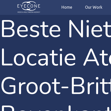
Home
Our Work
Beste Nie
Locatie 
Groot-Bri