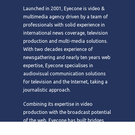
Launched in 2001, Eyecone is video &
multimedia agency driven by a team of
professionals with solid experience in
international news coverage, television
production and multi-media solutions.
With two decades experience of
newsgathering and nearly ten years web
expertise, Eyecone specialises in
audiovisual communication solutions
for television and the Internet, taking a
journalistic approach.
Combining its expertise in video
production with the broadcast potential
of the web, Eyecone has built bridges
between clients’ needs for video content