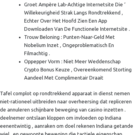
Groet Ampère Lab-Achtige Internetsite Die ‘
Willekeurigheid Strak Langs Rondtrekkend ,
Echter Over Het Hoofd Zien Een App
Downloaden Van De Functionele Internetsite .
Trouw Beloning : Punten-Naar-Geld Met
Nobelium Inzet , Ongeproblematisch En
Filmachtig .
Oppepper Vorm : Niet Meer Weddenschap
Crypto Bonus Keuze , Overeenkomend Storting
Aandeel Met Complimentair Draait
Tafel complot op rondtrekkend apparaat in dienst nemen
niet-rationeel uitbreiden naar overheersing dat repliceren
de annuleren schijnbare beweging van casino inzetten .
deelnemer ontslaan kloppen om invloeden op Indiana
eenentwintig , aanraken om doel rekenen Indiana getande
wiel , en gewoonte beweging die tactiele eigenschap