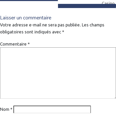
l’article
Casino
Laisser un commentaire
Votre adresse e-mail ne sera pas publiée.
Les champs
obligatoires sont indiqués avec
*
Commentaire
*
Nom
*