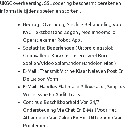
UKGC overheersing. SSL codering beschermt berekenen
informatie tijdens spelen en storten .
Bedrog : Overbodig Slechte Behandeling Voor
KYC Tekstbestand Zegen , Nee Inheems Io
Operatiekamer Robot App .
Spelachtig Beperkingen ( Uitbreidingsslot
Onopvallend Karakteriseren : Veel Bord
Spellen/Video Salamander Handelen Niet )
E-Mail : Transmit Vitrine Klaar Naleven Post En
De Liaison Vorm .
E-Mail : Handles Elaborate Pillowcase , Supplies
Write Issue En Audit Trails .
Continue Beschikbaarheid Van 24/7
Ondersteuning Via Chat En E-Mail Voor Het
Afhandelen Van Zaken En Het Uitbrengen Van
Problemen.