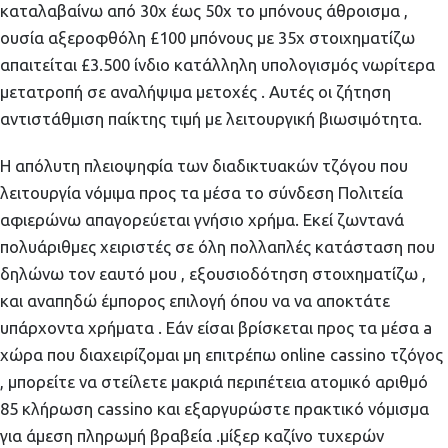
καταλαβαίνω από 30x έως 50x το μπόνους άθροισμα ,
ουσία αξεροφθόλη £100 μπόνους με 35x στοιχηματίζω
απαιτείται £3.500 ίνδιο κατάλληλη υπολογισμός νωρίτερα
μετατροπή σε αναλήψιμα μετοχές . Αυτές οι ζήτηση
αντιστάθμιση παίκτης τιμή με λειτουργική βιωσιμότητα.
Η απόλυτη πλειοψηφία των διαδικτυακών τζόγου που
λειτουργία νόμιμα προς τα μέσα το σύνδεση Πολιτεία
αφιερώνω απαγορεύεται γνήσιο χρήμα. Εκεί ζωντανά
πολυάριθμες χειριστές σε όλη πολλαπλές κατάσταση που
δηλώνω τον εαυτό μου , εξουσιοδότηση στοιχηματίζω ,
και αναπηδώ έμπορος επιλογή όπου να να αποκτάτε
υπάρχοντα χρήματα . Εάν είσαι βρίσκεται προς τα μέσα a
χώρα που διαχειρίζομαι μη επιτρέπω online cassino τζόγος
, μπορείτε να στείλετε μακριά περιπέτεια ατομικό αριθμό
85 κλήρωση cassino και εξαργυρώστε πρακτικό νόμισμα
για άμεση πληρωμή βραβεία .μίξερ καζίνο τυχερών