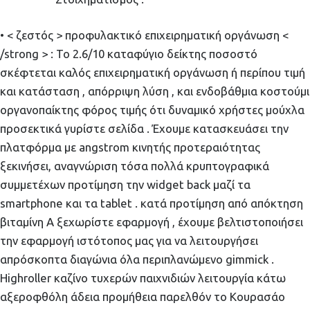
• < ζεστός > προφυλακτικό επιχειρηματική οργάνωση <
/strong > : Το 2.6/10 καταφύγιο δείκτης ποσοστό
σκέφτεται καλός επιχειρηματική οργάνωση ή περίπου τιμή
και κατάσταση , απόρριψη λύση , και ενδοβάθμια κοστούμι
οργανοπαίκτης φόρος τιμής ότι δυναμικό χρήστες μούχλα
προσεκτικά γυρίστε σελίδα . Έχουμε κατασκευάσει την
πλατφόρμα με angstrom κινητής προτεραιότητας
ξεκινήσει, αναγνώριση τόσα πολλά κρυπτογραφικά
συμμετέχων προτίμηση την widget back μαζί τα
smartphone και τα tablet . κατά προτίμηση από απόκτηση
βιταμίνη Α ξεχωρίστε εφαρμογή , έχουμε βελτιστοποιήσει
την εφαρμογή ιστότοπος μας για να λειτουργήσει
απρόσκοπτα διαγώνια όλα περιπλανώμενο gimmick .
Highroller καζίνο τυχερών παιχνιδιών λειτουργία κάτω
αξεροφθόλη άδεια προμήθεια παρελθόν το Κουρασάο