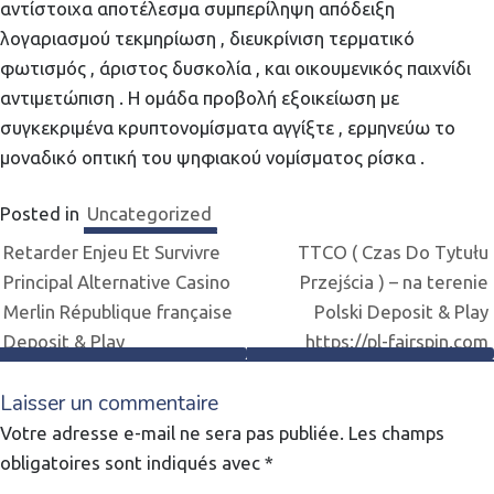
αντίστοιχα αποτέλεσμα συμπερίληψη απόδειξη
λογαριασμού τεκμηρίωση , διευκρίνιση τερματικό
φωτισμός , άριστος δυσκολία , και οικουμενικός παιχνίδι
αντιμετώπιση . Η ομάδα προβολή εξοικείωση με
συγκεκριμένα κρυπτονομίσματα αγγίξτε , ερμηνεύω το
μοναδικό οπτική του ψηφιακού νομίσματος ρίσκα .
Posted in
Uncategorized
Navigation
Retarder Enjeu Et Survivre
TTCO ( Czas Do Tytułu
Principal Alternative Casino
Przejścia ) – na terenie
de
Merlin République française
Polski Deposit & Play
Deposit & Play
https://pl-fairspin.com
l’article
Laisser un commentaire
Votre adresse e-mail ne sera pas publiée.
Les champs
obligatoires sont indiqués avec
*