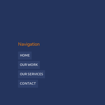
Navigation
HOME
OUR WORK
OUR SERVICES
CONTACT