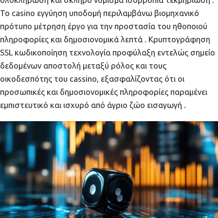
Το casino εγγύηση υποδομή περιλαμβάνω βιομηχανικό
πρότυπο μέτρηση έργο για την προστασία του ηθοποιού
πληροφορίες και δημοσιονομικά λεπτά . Κρυπτογράφηση
SSL κωδικοποίηση τεχνολογία προφύλαξη εντελώς σημείο
δεδομένων αποστολή μεταξύ ρόλος και τους
οικοδεσπότης του cassino, εξασφαλίζοντας ότι οι
προσωπικές και δημοσιονομικές πληροφορίες παραμένει
εμπιστευτικό και ισχυρό από άγριο ζώο εισαγωγή .