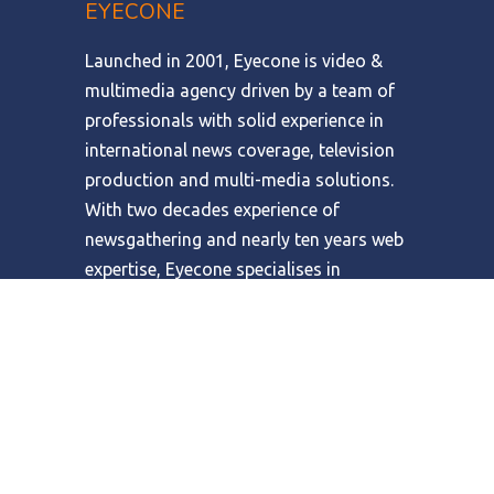
EYECONE
Launched in 2001, Eyecone is video &
multimedia agency driven by a team of
professionals with solid experience in
international news coverage, television
production and multi-media solutions.
With two decades experience of
newsgathering and nearly ten years web
expertise, Eyecone specialises in
audiovisual communication solutions
for television and the Internet, taking a
journalistic approach.
Combining its expertise in video
production with the broadcast potential
of the web, Eyecone has built bridges