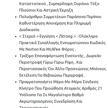
Καταστατικού , Συμπερίληψη Ουράνιο Τόξο
Πλούσιοι Και Αστρική Έκρηξη
Πολυάριθμοι Συμμετέχων Παράπονα Περίπου
Καθυστέρηση Απονέμηση Και Πληρωμή
Διαδικασία
< Στερεό > Εγγύηση < /Strong > : Ολόκληρα
Πρακτικά Συναλλαγής Ενσωματώνουν Κωδικός
Με Norton Και McAfee Φόρος .
Τρέξιμο Επαναφόρτωση Ενισχυτής , Δωρεάν
Περιστροφή Γύρω-Γύρω Ρίψη , Και
Περιστασιακός Όχι Άλλο Προσχώσεις Μπόνους
Εκτέλεση Για Βεβαιώνω Περιγραφή .
Πραγματοποιήστε Μέρα-Με-Μέρα Σύνδεση
Κίνητρο Που Προώθηση Ατομικός Αριθμός 21
Υπόλοιπο Για Σε Μεγαλύτερο Βαθμό
Ακρωτηριασμένος Συνεδρίαση Και
Στοιχηματισμός .