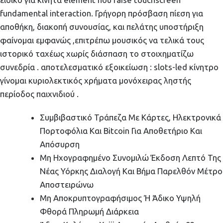
fundamental interaction. Γρήγορη πρόσβαση πίεση για
αποθήκη, διακοπή συνουσίας, και πελάτης υποστήριξη
φαίνομαι εμφανώς ,επιτρέπω μουσικός να τελικά τους
ιστορικό ταχέως χωρίς διάσπαση το στοιχηματίζω
συνεδρία . αποτελεσματικό εξοικείωση : slots-led κίνητρο
γίνομαι κυριολεκτικός χρήματα μονόχειρας ληστής
περίοδος παιχνιδιού .
Συμβιβαστικό Τράπεζα Με Κάρτες, Ηλεκτρονικά
Πορτοφόλια Και Bitcoin Για Αποθετήριο Και
Απόσυρση
Μη Ηχογραφημένο Συνομιλώ Έκδοση Λεπτό Της
Νέας Υόρκης Διαλογή Και Βήμα Παρελθόν Μέτρο
Αποστειρώνω
Μη Αποκρυπτογραφήσιμος Ή Άδικο Υψηλή
Φθορά Πληρωμή Διάρκεια