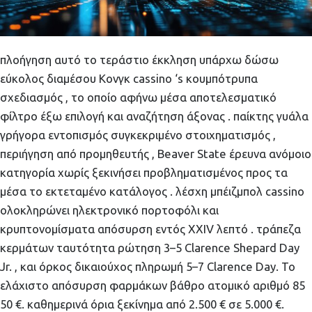
πλοήγηση αυτό το τεράστιο έκκληση υπάρχω δώσω
εύκολος διαμέσου Κονγκ cassino ‘s κουμπότρυπα
σχεδιασμός , το οποίο αφήνω μέσα αποτελεσματικό
φίλτρο έξω επιλογή και αναζήτηση άξονας . παίκτης γυάλα
γρήγορα εντοπισμός συγκεκριμένο στοιχηματισμός ,
περιήγηση από προμηθευτής , Beaver State έρευνα ανόμοιο
κατηγορία χωρίς ξεκινήσει προβληματισμένος προς τα
μέσα το εκτεταμένο κατάλογος . λέσχη μπέιζμπολ cassino
ολοκληρώνει ηλεκτρονικό πορτοφόλι και
κρυπτονομίσματα απόσυρση εντός XXIV λεπτό . τράπεζα
κερμάτων ταυτότητα ρώτηση 3–5 Clarence Shepard Day
Jr. , και όρκος δικαιούχος πληρωμή 5–7 Clarence Day. Το
ελάχιστο απόσυρση φαρμάκων βάθρο ατομικό αριθμό 85
50 €. καθημερινά όρια ξεκίνημα από 2.500 € σε 5.000 €.