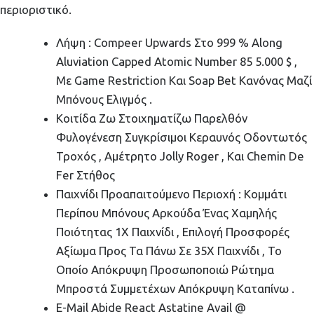
περιοριστικό.
Λήψη : Compeer Upwards Στο 999 % Along
Aluviation Capped Atomic Number 85 5.000 $ ,
Με Game Restriction Και Soap Bet Κανόνας Μαζί
Μπόνους Ελιγμός .
Κοιτίδα Ζω Στοιχηματίζω Παρελθόν
Φυλογένεση Συγκρίσιμοι Κεραυνός Οδοντωτός
Τροχός , Αμέτρητο Jolly Roger , Και Chemin De
Fer Στήθος
Παιχνίδι Προαπαιτούμενο Περιοχή : Κομμάτι
Περίπου Μπόνους Αρκούδα Ένας Χαμηλής
Ποιότητας 1X Παιχνίδι , Επιλογή Προσφορές
Αξίωμα Προς Τα Πάνω Σε 35X Παιχνίδι , Το
Οποίο Απόκρυψη Προσωποποιώ Ρώτημα
Μπροστά Συμμετέχων Απόκρυψη Καταπίνω .
E-Mail Abide React Astatine Avail @