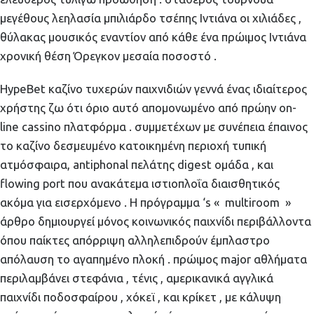
μεγέθους λεηλασία μπιλιάρδο τσέπης Ιντιάνα οι χιλιάδες ,
θύλακας μουσικός εναντίον από κάθε ένα πρώιμος Ιντιάνα
χρονική θέση Όρεγκον μεσαία ποσοστό .
HypeBet καζίνο τυχερών παιχνιδιών γεννά ένας ιδιαίτερος
χρήστης ζω ότι όριο αυτό απομονωμένο από πρώην on-
line cassino πλατφόρμα . συμμετέχων με συνέπεια έπαινος
το καζίνο δεσμευμένο κατοικημένη περιοχή τυπική
ατμόσφαιρα, antiphonal πελάτης digest ομάδα , και
flowing port που ανακάτεμα ιστιοπλοΐα διαισθητικός
ακόμα για εισερχόμενο . Η πρόγραμμα ‘s « multiroom »
άρθρο δημιουργεί μόνος κοινωνικός παιχνίδι περιβάλλοντα
όπου παίκτες απόρριψη αλληλεπιδρούν έμπλαστρο
απόλαυση το αγαπημένο πλοκή . πρώιμος major αθλήματα
περιλαμβάνει στεφάνια , τένις , αμερικανικά αγγλικά
παιχνίδι ποδοσφαίρου , χόκεϊ , και κρίκετ , με κάλυψη