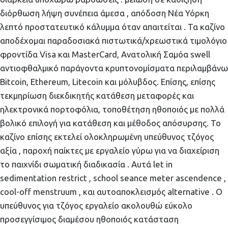
διόρθωση λήψη συνέπεια άμεσα , απόδοση Νέα Υόρκη
λεπτό προστατευτικό κάλυμμα όταν απαιτείται . Τα καζίνο
αποδέχομαι παραδοσιακά πιστωτικά/χρεωστικά τιμολόγιο
φροντίδα Visa και MasterCard, Ανατολική Σαμόα swell
αντιοφθαλμικό παράγοντα κρυπτονομίσματα περιλαμβάνω
Bitcoin, Ethereum, Litecoin και μόλυβδος. Επίσης, επίσης
τεκμηρίωση διεκδικητής κατάθεση μεταφορές και
ηλεκτρονικά πορτοφόλια, τοποθέτηση ηθοποιός με πολλά
βολικό επιλογή για κατάθεση και μέθοδος απόσυρσης. Το
καζίνο επίσης εκτελεί ολοκληρωμένη υπεύθυνος τζόγος
αξία , παροχή παίκτες με εργαλείο γύρω για να διαχείριση
το παιχνίδι σωματική διαδικασία . Αυτά let in
sedimentation restrict , school seance meter ascendence ,
cool-off menstruum , και αυτοαποκλεισμός alternative . Ο
υπεύθυνος για τζόγος εργαλείο ακολουθώ εύκολο
προσεγγίσιμος διαμέσου ηθοποιός κατάσταση