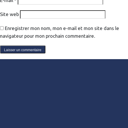
E-mail
*
Site web
Enregistrer mon nom, mon e-mail et mon site dans le
navigateur pour mon prochain commentaire.