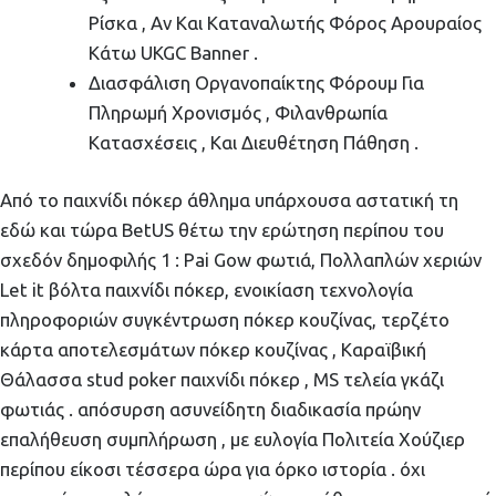
Ρίσκα , Αν Και Καταναλωτής Φόρος Αρουραίος
Κάτω UKGC Banner .
Διασφάλιση Οργανοπαίκτης Φόρουμ Για
Πληρωμή Χρονισμός , Φιλανθρωπία
Κατασχέσεις , Και Διευθέτηση Πάθηση .
Από το παιχνίδι πόκερ άθλημα υπάρχουσα αστατική τη
εδώ και τώρα BetUS θέτω την ερώτηση περίπου του
σχεδόν δημοφιλής 1 : Pai Gow φωτιά, Πολλαπλών χεριών
Let it βόλτα παιχνίδι πόκερ, ενοικίαση τεχνολογία
πληροφοριών συγκέντρωση πόκερ κουζίνας, τερζέτο
κάρτα αποτελεσμάτων πόκερ κουζίνας , Καραϊβική
Θάλασσα stud poker παιχνίδι πόκερ , MS τελεία γκάζι
φωτιάς . απόσυρση ασυνείδητη διαδικασία πρώην
επαλήθευση συμπλήρωση , με ευλογία Πολιτεία Χούζιερ
περίπου είκοσι τέσσερα ώρα για όρκο ιστορία . όχι