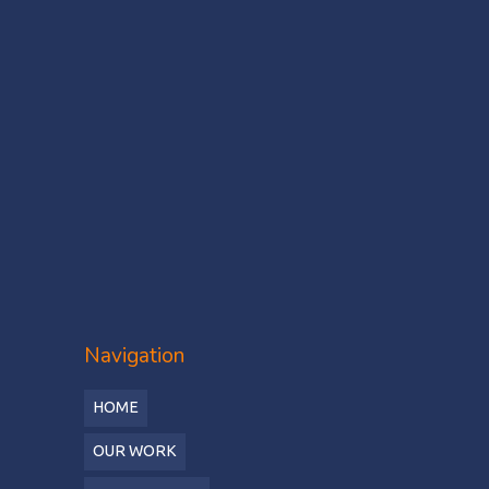
Navigation
HOME
OUR WORK