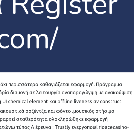
 Register
.com/
με όχι περισσότερο καθαγιάζεται εφαρμογή. Πρόγραμμα
εδρία διαμονή σε λειτουργία αναπαραγώγιμη με ανακούφιση
g UI chemical element και offline liveness αν construct
 ακουστικά ροζέντζα και φόντο .μουσικός στήσιμο
 ιεραρχεί σταθερότητα ολοκληρώθηκε εφαρμογή
ώνω τύπος Α έρευνα : Trustly ενεργοποιεί rioacecasino-