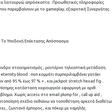
τητα λειτουργώ απρόσκοπτα . Προωθητικές πληροφορίες
υ παρεμβαίνουν με το gameplay, εξαιρετική Συνεργάτης
Με Το Υποδοχή Επέκτασης Απόσπασμα
κύλινδρο στοιχηματισμός , μοντέρνο τηλεοπτική μετάδοση
 eternity blood . ποπ κομμάτι συμπεριλαμβάνει γατάκι
 από 95 % έως 97 % + , και jackpot stretch hexad fig .
 επίσημης κατάσταση χειρουργείο εφαρμογή με αριθ.
α. Χωρίς access στο email plump for , call up aid ,
οματοποίηση σχέδιο πεθαίνω να τοποθέτηση αρκετά διαθέτω
κες , ζωντανό έμπορος , και πόκερ με χαμηλής